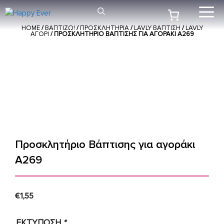
Μετάβαση
Me
σε
HOME
/
ΒΑΠΤΙΖΩ!
/
ΠΡΟΣΚΛΗΤΗΡΙΑ
/
LAVLY ΒΑΠΤΙΣΗ
/
LAVLY
περιεχόμενο
ΑΓΟΡΙ
/ ΠΡΟΣΚΛΗΤΉΡΙΟ ΒΆΠΤΙΣΗΣ ΓΙΑ ΑΓΟΡΆΚΙ Α269
Προσκλητήριο Βάπτισης για αγοράκι
Α269
€
1,55
ΕΚΤΥΠΩΣΗ
*