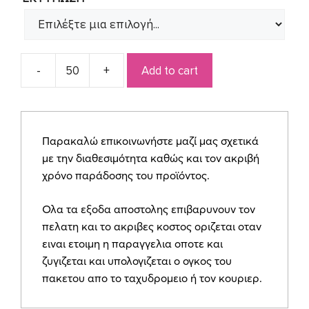
Add to cart
Προσκλητήριο
Βάπτισης
για
αγοράκι
Παρακαλώ επικοινωνήστε μαζί μας σχετικά
Α269
με την διαθεσιμότητα καθώς και τον ακριβή
quantity
χρόνο παράδοσης του προϊόντος.
Ολα τα εξοδα αποστολης επιβαρυνουν τον
πελατη και το ακριβες κοστος οριζεται οταν
ειναι ετοιμη η παραγγελια οποτε και
ζυγιζεται και υπολογιζεται ο ογκος του
πακετου απο το ταχυδρομειο ή τον κουριερ.