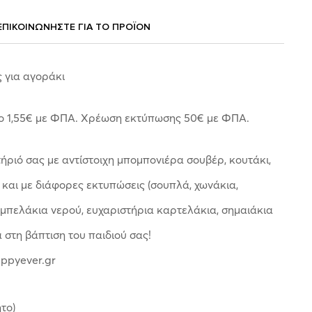
ΕΠΙΚΟΙΝΩΝΗΣΤΕ ΓΙΑ ΤΟ ΠΡΟΪOΝ
 για αγοράκι
 1,55
€
με ΦΠΑ. Χρέωση εκτύπωσης 50
€
με ΦΠΑ.
ριό σας με αντίστοιχη μπομπονιέρα σουβέρ, κουτάκι,
 και με διάφορες εκτυπώσεις (σουπλά, χωνάκια,
αμπελάκια νερού, ευχαριστήρια καρτελάκια, σημαιάκια
α στη βάπτιση του παιδιού σας!
appyever.gr
το)