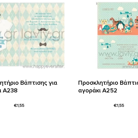
ητήριο Βάπτισης για
Προσκλητήριο Βάπτισ
ι Α238
αγοράκι Α252
€
1,55
€
1,55