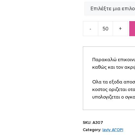
Προσκλητήριο
Βάπτισης
για
αγοράκι
Παρακαλώ επικοινων
Α307
καθώς και τον ακρ
quantity
Ολα τα εξοδα αποσ
κοστος οριζεται οτα
υπολογιζεται ο ογκ
SKU:
Α307
Category:
lavly ΑΓΟΡΙ