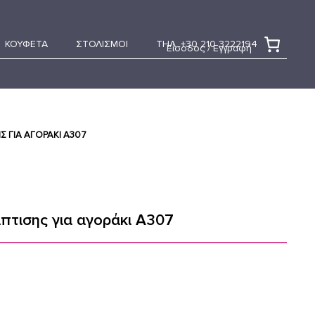
ΚΟΥΦΕΤΑ
ΣΤΟΛΙΣΜΟΙ
ΤΗΛ. +30 210 3222194
Είσοδος / Εγγραφή
 ΓΙΑ ΑΓΟΡΆΚΙ Α307
πτισης για αγοράκι Α307