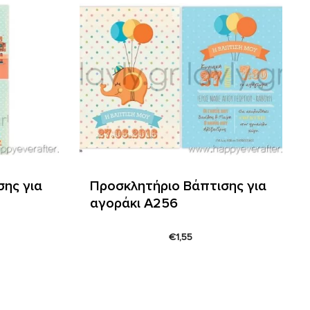
ης για
Προσκλητήριο Βάπτισης για
αγοράκι Α256
€
1,55