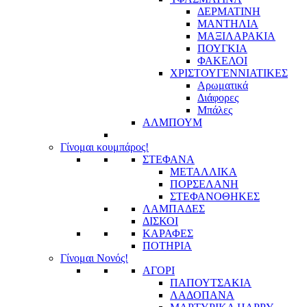
ΔΕΡΜΑΤΙΝΗ
ΜΑΝΤΗΛΙΑ
ΜΑΞΙΛΑΡΑΚΙΑ
ΠΟΥΓΚΙΑ
ΦΑΚΕΛΟΙ
ΧΡΙΣΤΟΥΓΕΝΝΙΑΤΙΚΕΣ
Αρωματικά
Διάφορες
Μπάλες
ΑΛΜΠΟΥΜ
Γίνομαι κουμπάρος!
ΣΤΕΦΑΝΑ
ΜΕΤΑΛΛΙΚΑ
ΠΟΡΣΕΛΑΝΗ
ΣΤΕΦΑΝΟΘΗΚΕΣ
ΛΑΜΠΑΔΕΣ
ΔΙΣΚΟΙ
ΚΑΡΑΦΕΣ
ΠΟΤΗΡΙΑ
Γίνομαι Νονός!
ΑΓΟΡΙ
ΠΑΠΟΥΤΣΑΚΙΑ
ΛΑΔΟΠΑΝΑ