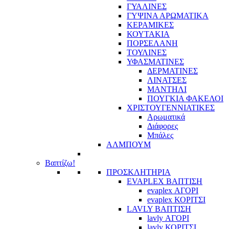
ΓΥΑΛΙΝΕΣ
ΓΥΨΙΝΑ ΑΡΩΜΑΤΙΚΑ
ΚΕΡΑΜΙΚΕΣ
ΚΟΥΤΑΚΙΑ
ΠΟΡΣΕΛΑΝΗ
ΤΟΥΛΙΝΕΣ
ΥΦΑΣΜΑΤΙΝΕΣ
ΔΕΡΜΑΤΙΝΕΣ
ΛΙΝΑΤΣΕΣ
ΜΑΝΤΗΛΙ
ΠΟΥΓΚΙΑ ΦΑΚΕΛΟΙ
ΧΡΙΣΤΟΥΓΕΝΝΙΑΤΙΚΕΣ
Αρωματικά
Διάφορες
Μπάλες
ΑΛΜΠΟΥΜ
Βαπτίζω!
ΠΡΟΣΚΛΗΤΗΡΙΑ
EVAPLEX ΒΑΠΤΙΣΗ
evaplex ΑΓΟΡΙ
evaplex ΚΟΡΙΤΣΙ
LAVLY ΒΑΠΤΙΣΗ
lavly ΑΓΟΡΙ
lavly ΚΟΡΙΤΣΙ