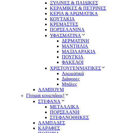
ΞΥΛΙΝΕΣ & ΠΑΙΔΙΚΕΣ
ΚΕΡΑΜΙΚΕΣ & ΠΕΤΡΙΝΕΣ
ΚΕΡΙΑ & ΑΡΩΜΑΤΙΚΑ
ΚΟΥΤΑΚΙΑ
ΚΡΕΜΑΣΤΕΣ
ΠΟΡΣΕΛΑΝΙΝΑ
ΥΦΑΣΜΑΤΙΝA
ΔΕΡΜΑΤΙΝΗ
ΜΑΝΤΗΛΙΑ
ΜΑΞΙΛΑΡΑΚΙΑ
ΠΟΥΓΚΙΑ
ΦΑΚΕΛΟΙ
ΧΡΙΣΤΟΥΓΕΝΝΙΑΤΙΚΕΣ
Αρωματικά
Διάφορες
Μπάλες
ΑΛΜΠΟΥΜ
Γίνομαι κουμπάρος!
ΣΤΕΦΑΝΑ
ΜΕΤΑΛΛΙΚΑ
ΠΟΡΣΕΛΑΝΗ
ΣΤΕΦΑΝΟΘΗΚΕΣ
ΛΑΜΠΑΔΕΣ
ΚΑΡΑΦΕΣ