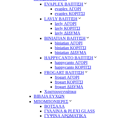
EVAPLEX ΒΑΠΤΙΣΗ
evaplex ΑΓΟΡΙ
evaplex ΚΟΡΙΤΣΙ
LAVLY ΒΑΠΤΙΣΗ
lavly ΑΓΟΡΙ
lavly ΚΟΡΙΤΣΙ
lavly ΔΙΔΥΜΑ
ΒΙΝΙΑΤΙΑΝ ΒΑΠΤΙΣΗ
biniatian ΑΓΟΡΙ
biniatian ΚΟΡΙΤΣΙ
biniatian ΔΙΔΥΜΑ
HAPPYCANTO ΒΑΠΤΙΣΗ
happycanto ΑΓΟΡΙ
happycanto ΚΟΡΙΤΣΙ
FROGART ΒΑΠΤΙΣΗ
frogart ΑΓΟΡΙ
frogart ΚΟΡΙΤΣΙ
frogart ΔΙΔΥΜΑ
Χριστουγεννιάτικα
ΒΙΒΛΙΑ ΕΥΧΩΝ
ΜΠΟΜΠΟΝΙΕΡΕΣ
ΒΟΤΣΑΛΑ
ΓΥΑΛΙΝΑ & PLEXI GLASS
ΓΥΨΙΝΑ ΑΡΩΜΑΤΙΚΑ