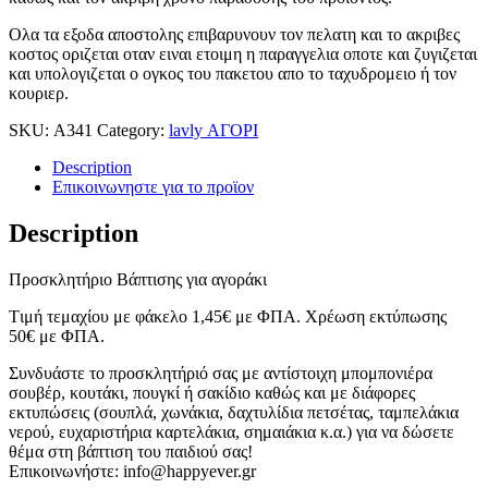
Ολα τα εξοδα αποστολης επιβαρυνουν τον πελατη και το ακριβες
κοστος οριζεται οταν ειναι ετοιμη η παραγγελια οποτε και ζυγιζεται
και υπολογιζεται ο ογκος του πακετου απο το ταχυδρομειο ή τον
κουριερ.
SKU:
Α341
Category:
lavly ΑΓΟΡΙ
Description
Επικοινωνηστε για το προϊoν
Description
Προσκλητήριο Βάπτισης για αγοράκι
Tιμή τεμαχίου με φάκελο 1,45
€
με ΦΠΑ. Χρέωση εκτύπωσης
50
€
με ΦΠΑ.
Συνδυάστε το προσκλητήριό σας με αντίστοιχη μπομπονιέρα
σουβέρ, κουτάκι, πουγκί ή σακίδιο καθώς και με διάφορες
εκτυπώσεις (σουπλά, χωνάκια, δαχτυλίδια πετσέτας, ταμπελάκια
νερού, ευχαριστήρια καρτελάκια, σημαιάκια κ.α.) για να δώσετε
θέμα στη βάπτιση του παιδιού σας!
Επικοινωνήστε: info@happyever.gr