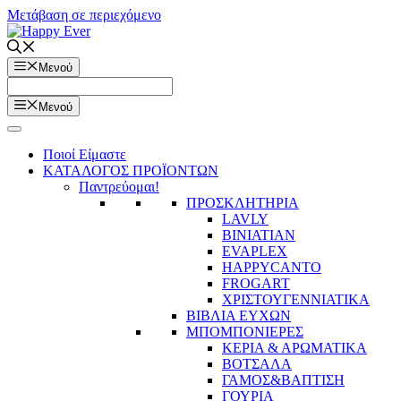
Μετάβαση σε περιεχόμενο
Μενού
Μενού
Ποιοί Είμαστε
ΚΑΤΑΛΟΓΟΣ ΠΡΟΪΟΝΤΩΝ
Παντρεύομαι!
ΠΡΟΣΚΛΗΤΗΡΙΑ
LAVLY
BINIATIAN
EVAPLEX
HAPPYCANTO
FROGART
ΧΡΙΣΤΟΥΓΕΝΝΙΑΤΙΚΑ
ΒΙΒΛΙΑ ΕΥΧΩΝ
ΜΠΟΜΠΟΝΙΕΡΕΣ
ΚΕΡΙΑ & ΑΡΩΜΑΤΙΚΑ
ΒΟΤΣΑΛΑ
ΓΑΜΟΣ&ΒΑΠΤΙΣΗ
ΓΟΥΡΙΑ