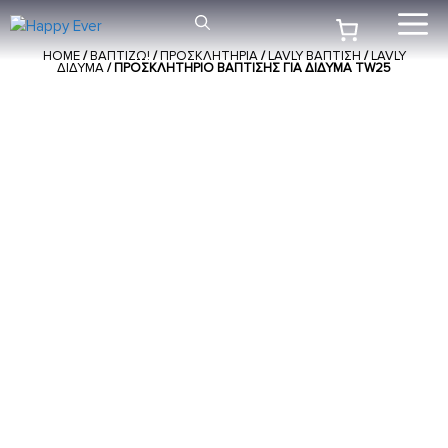
Μετάβαση
Me
σε
HOME
/
ΒΑΠΤΙΖΩ!
/
ΠΡΟΣΚΛΗΤΗΡΙΑ
/
LAVLY ΒΑΠΤΙΣΗ
/
LAVLY
περιεχόμενο
ΔΙΔΥΜΑ
/ ΠΡΟΣΚΛΗΤΉΡΙΟ ΒΆΠΤΙΣΗΣ ΓΙΑ ΔΊΔΥΜΑ TW25