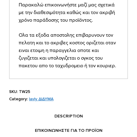
Παρακαλώ επικοινωνήστε μαζί μας σχετικά
TW25
με την διαθεσιμότητα καθώς και τον ακριβή
quantity
χρόνο παράδοσης του προϊόντος.
Ολα τα εξοδα αποστολης επιβαρυνουν τον
πελατη και το ακριβες κοστος οριζεται οταν
ειναι ετοιμη η παραγγελια οποτε και
ζυγιζεται και υπολογιζεται ο ογκος του
πακετου απο το ταχυδρομειο ή τον κουριερ.
SKU:
TW25
Category:
lavly ΔΙΔΥΜΑ
DESCRIPTION
ΕΠΙΚΟΙΝΩΝΗΣΤΕ ΓΙΑ ΤΟ ΠΡΟΪOΝ