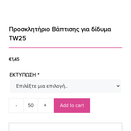
Προσκλητήριο Βάπτισης για δίδυμα
TW25
€
1,45
ΕΚΤΥΠΩΣΗ
*
Add to cart
Προσκλητήριο
Βάπτισης
για
δίδυμα