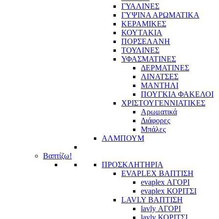
ΓΥΑΛΙΝΕΣ
ΓΥΨΙΝΑ ΑΡΩΜΑΤΙΚΑ
ΚΕΡΑΜΙΚΕΣ
ΚΟΥΤΑΚΙΑ
ΠΟΡΣΕΛΑΝΗ
ΤΟΥΛΙΝΕΣ
ΥΦΑΣΜΑΤΙΝΕΣ
ΔΕΡΜΑΤΙΝΕΣ
ΛΙΝΑΤΣΕΣ
ΜΑΝΤΗΛΙ
ΠΟΥΓΚΙΑ ΦΑΚΕΛΟΙ
ΧΡΙΣΤΟΥΓΕΝΝΙΑΤΙΚΕΣ
Αρωματικά
Διάφορες
Μπάλες
ΑΛΜΠΟΥΜ
Βαπτίζω!
ΠΡΟΣΚΛΗΤΗΡΙΑ
EVAPLEX ΒΑΠΤΙΣΗ
evaplex ΑΓΟΡΙ
evaplex ΚΟΡΙΤΣΙ
LAVLY ΒΑΠΤΙΣΗ
lavly ΑΓΟΡΙ
lavly ΚΟΡΙΤΣΙ