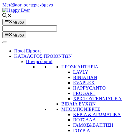
Μετάβαση σε περιεχόμενο
Μενού
Μενού
Ποιοί Είμαστε
ΚΑΤΑΛΟΓΟΣ ΠΡΟΪΟΝΤΩΝ
Παντρεύομαι!
ΠΡΟΣΚΛΗΤΗΡΙΑ
LAVLY
BINIATIAN
EVAPLEX
HAPPYCANTO
FROGART
ΧΡΙΣΤΟΥΓΕΝΝΙΑΤΙΚΑ
ΒΙΒΛΙΑ ΕΥΧΩΝ
ΜΠΟΜΠΟΝΙΕΡΕΣ
ΚΕΡΙΑ & ΑΡΩΜΑΤΙΚΑ
ΒΟΤΣΑΛΑ
ΓΑΜΟΣ&ΒΑΠΤΙΣΗ
ΓΟΥΡΙΑ