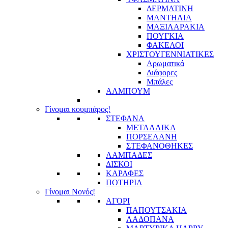
ΔΕΡΜΑΤΙΝΗ
ΜΑΝΤΗΛΙΑ
ΜΑΞΙΛΑΡΑΚΙΑ
ΠΟΥΓΚΙΑ
ΦΑΚΕΛΟΙ
ΧΡΙΣΤΟΥΓΕΝΝΙΑΤΙΚΕΣ
Αρωματικά
Διάφορες
Μπάλες
ΑΛΜΠΟΥΜ
Γίνομαι κουμπάρος!
ΣΤΕΦΑΝΑ
ΜΕΤΑΛΛΙΚΑ
ΠΟΡΣΕΛΑΝΗ
ΣΤΕΦΑΝΟΘΗΚΕΣ
ΛΑΜΠΑΔΕΣ
ΔΙΣΚΟΙ
ΚΑΡΑΦΕΣ
ΠΟΤΗΡΙΑ
Γίνομαι Νονός!
ΑΓΟΡΙ
ΠΑΠΟΥΤΣΑΚΙΑ
ΛΑΔΟΠΑΝΑ