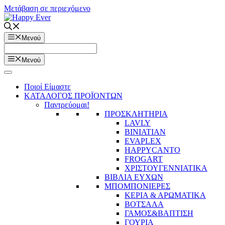
Μετάβαση σε περιεχόμενο
Μενού
Μενού
Ποιοί Είμαστε
ΚΑΤΑΛΟΓΟΣ ΠΡΟΪΟΝΤΩΝ
Παντρεύομαι!
ΠΡΟΣΚΛΗΤΗΡΙΑ
LAVLY
BINIATIAN
EVAPLEX
HAPPYCANTO
FROGART
ΧΡΙΣΤΟΥΓΕΝΝΙΑΤΙΚΑ
ΒΙΒΛΙΑ ΕΥΧΩΝ
ΜΠΟΜΠΟΝΙΕΡΕΣ
ΚΕΡΙΑ & ΑΡΩΜΑΤΙΚΑ
ΒΟΤΣΑΛΑ
ΓΑΜΟΣ&ΒΑΠΤΙΣΗ
ΓΟΥΡΙΑ