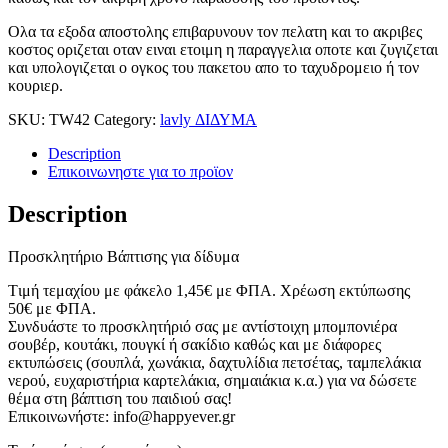
Ολα τα εξοδα αποστολης επιβαρυνουν τον πελατη και το ακριβες
κοστος οριζεται οταν ειναι ετοιμη η παραγγελια οποτε και ζυγιζεται
και υπολογιζεται ο ογκος του πακετου απο το ταχυδρομειο ή τον
κουριερ.
SKU:
TW42
Category:
lavly ΔΙΔΥΜΑ
Description
Επικοινωνηστε για το προϊoν
Description
Προσκλητήριο Βάπτισης για δίδυμα
Tιμή τεμαχίου με φάκελο 1,45€ με ΦΠΑ. Χρέωση εκτύπωσης
50€ με ΦΠΑ.
Συνδυάστε το προσκλητήριό σας με αντίστοιχη μπομπονιέρα
σουβέρ, κουτάκι, πουγκί ή σακίδιο καθώς και με διάφορες
εκτυπώσεις (σουπλά, χωνάκια, δαχτυλίδια πετσέτας, ταμπελάκια
νερού, ευχαριστήρια καρτελάκια, σημαιάκια κ.α.) για να δώσετε
θέμα στη βάπτιση του παιδιού σας!
Επικοινωνήστε: info@happyever.gr