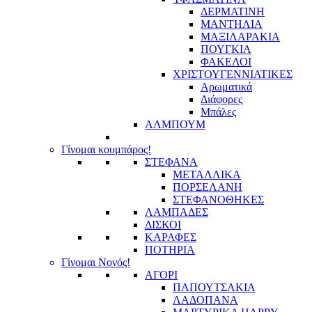
ΔΕΡΜΑΤΙΝΗ
ΜΑΝΤΗΛΙΑ
ΜΑΞΙΛΑΡΑΚΙΑ
ΠΟΥΓΚΙΑ
ΦΑΚΕΛΟΙ
ΧΡΙΣΤΟΥΓΕΝΝΙΑΤΙΚΕΣ
Αρωματικά
Διάφορες
Μπάλες
ΑΛΜΠΟΥΜ
Γίνομαι κουμπάρος!
ΣΤΕΦΑΝΑ
ΜΕΤΑΛΛΙΚΑ
ΠΟΡΣΕΛΑΝΗ
ΣΤΕΦΑΝΟΘΗΚΕΣ
ΛΑΜΠΑΔΕΣ
ΔΙΣΚΟΙ
ΚΑΡΑΦΕΣ
ΠΟΤΗΡΙΑ
Γίνομαι Νονός!
ΑΓΟΡΙ
ΠΑΠΟΥΤΣΑΚΙΑ
ΛΑΔΟΠΑΝΑ