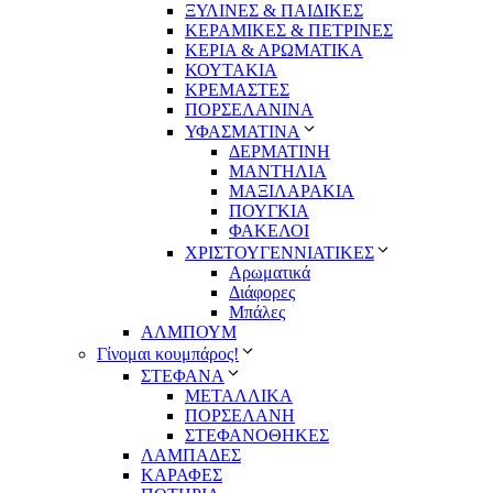
ΞΥΛΙΝΕΣ & ΠΑΙΔΙΚΕΣ
ΚΕΡΑΜΙΚΕΣ & ΠΕΤΡΙΝΕΣ
ΚΕΡΙΑ & ΑΡΩΜΑΤΙΚΑ
ΚΟΥΤΑΚΙΑ
ΚΡΕΜΑΣΤΕΣ
ΠΟΡΣΕΛΑΝΙΝΑ
ΥΦΑΣΜΑΤΙΝA
ΔΕΡΜΑΤΙΝΗ
ΜΑΝΤΗΛΙΑ
ΜΑΞΙΛΑΡΑΚΙΑ
ΠΟΥΓΚΙΑ
ΦΑΚΕΛΟΙ
ΧΡΙΣΤΟΥΓΕΝΝΙΑΤΙΚΕΣ
Αρωματικά
Διάφορες
Μπάλες
ΑΛΜΠΟΥΜ
Γίνομαι κουμπάρος!
ΣΤΕΦΑΝΑ
ΜΕΤΑΛΛΙΚΑ
ΠΟΡΣΕΛΑΝΗ
ΣΤΕΦΑΝΟΘΗΚΕΣ
ΛΑΜΠΑΔΕΣ
ΚΑΡΑΦΕΣ