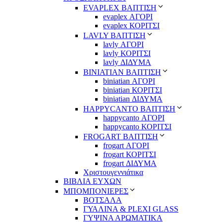
EVAPLEX ΒΑΠΤΙΣΗ
evaplex ΑΓΟΡΙ
evaplex ΚΟΡΙΤΣΙ
LAVLY ΒΑΠΤΙΣΗ
lavly ΑΓΟΡΙ
lavly ΚΟΡΙΤΣΙ
lavly ΔΙΔΥΜΑ
ΒΙΝΙΑΤΙΑΝ ΒΑΠΤΙΣΗ
biniatian ΑΓΟΡΙ
biniatian ΚΟΡΙΤΣΙ
biniatian ΔΙΔΥΜΑ
HAPPYCANTO ΒΑΠΤΙΣΗ
happycanto ΑΓΟΡΙ
happycanto ΚΟΡΙΤΣΙ
FROGART ΒΑΠΤΙΣΗ
frogart ΑΓΟΡΙ
frogart ΚΟΡΙΤΣΙ
frogart ΔΙΔΥΜΑ
Χριστουγεννιάτικα
ΒΙΒΛΙΑ ΕΥΧΩΝ
ΜΠΟΜΠΟΝΙΕΡΕΣ
ΒΟΤΣΑΛΑ
ΓΥΑΛΙΝΑ & PLEXI GLASS
ΓΥΨΙΝΑ ΑΡΩΜΑΤΙΚΑ