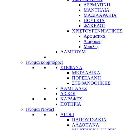
ΔΕΡΜΑΤΙΝΗ
ΜΑΝΤΗΛΙΑ
ΜΑΞΙΛΑΡΑΚΙΑ
ΠΟΥΓΚΙΑ
ΦΑΚΕΛΟΙ
ΧΡΙΣΤΟΥΓΕΝΝΙΑΤΙΚΕΣ
Αρωματικά
Διάφορες
Μπάλες
ΑΛΜΠΟΥΜ
Γίνομαι κουμπάρος!
ΣΤΕΦΑΝΑ
ΜΕΤΑΛΛΙΚΑ
ΠΟΡΣΕΛΑΝΗ
ΣΤΕΦΑΝΟΘΗΚΕΣ
ΛΑΜΠΑΔΕΣ
ΔΙΣΚΟΙ
ΚΑΡΑΦΕΣ
ΠΟΤΗΡΙΑ
Γίνομαι Νονός!
ΑΓΟΡΙ
ΠΑΠΟΥΤΣΑΚΙΑ
ΛΑΔΟΠΑΝΑ