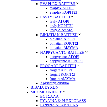
EVAPLEX ΒΑΠΤΙΣΗ
evaplex ΑΓΟΡΙ
evaplex ΚΟΡΙΤΣΙ
LAVLY ΒΑΠΤΙΣΗ
lavly ΑΓΟΡΙ
lavly ΚΟΡΙΤΣΙ
lavly ΔΙΔΥΜΑ
ΒΙΝΙΑΤΙΑΝ ΒΑΠΤΙΣΗ
biniatian ΑΓΟΡΙ
biniatian ΚΟΡΙΤΣΙ
biniatian ΔΙΔΥΜΑ
HAPPYCANTO ΒΑΠΤΙΣΗ
happycanto ΑΓΟΡΙ
happycanto ΚΟΡΙΤΣΙ
FROGART ΒΑΠΤΙΣΗ
frogart ΑΓΟΡΙ
frogart ΚΟΡΙΤΣΙ
frogart ΔΙΔΥΜΑ
Χριστουγεννιάτικα
ΒΙΒΛΙΑ ΕΥΧΩΝ
ΜΠΟΜΠΟΝΙΕΡΕΣ
ΒΟΤΣΑΛΑ
ΓΥΑΛΙΝΑ & PLEXI GLASS
ΓΥΨΙΝΑ ΑΡΩΜΑΤΙΚΑ