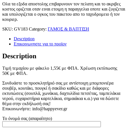
Ολα τα εξοδα αποστολης επιβαρυνουν τον πελατη και το ακριβες
κοστος οριζεται οταν ειναι ετοιμη η παραγγελια οποτε και ζυγιζεται
και υπολογιζεται ο ογκος του πακετου απο το ταχυδρομειο ή τον
κουριερ.
SKU:
GV183
Category:
ΓΑΜΟΣ & ΒΑΠΤΙΣΗ
Description
Επικοινωνηστε για το προϊoν
Description
Tιμή τεμαχίου με φάκελο 1,55
€
με ΦΠΑ. Χρέωση εκτύπωσης
50
€
με ΦΠΑ.
Συνδυάστε το προσκλητήριό σας με αντίστοιχη μπομπονιέρα
σουβέρ, κουτάκι, πουγκί ή σακίδιο καθώς και με διάφορες
εκτυπώσεις (σουπλά, χωνάκια, δαχτυλίδια πετσέτας, ταμπελάκια
νερού, ευχαριστήρια καρτελάκια, σημαιάκια κ.α.) για να δώσετε
θέμα στην εκδήλωσή σας!
Επικοινωνήστε: info@happyever.gr
Το όνομά σας (απαραίτητο)