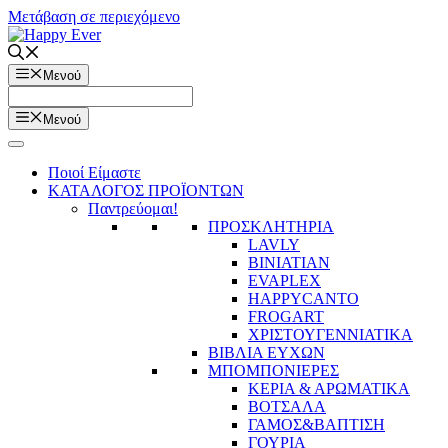
Μετάβαση σε περιεχόμενο
Μενού
Μενού
Ποιοί Είμαστε
ΚΑΤΑΛΟΓΟΣ ΠΡΟΪΟΝΤΩΝ
Παντρεύομαι!
ΠΡΟΣΚΛΗΤΗΡΙΑ
LAVLY
BINIATIAN
EVAPLEX
HAPPYCANTO
FROGART
ΧΡΙΣΤΟΥΓΕΝΝΙΑΤΙΚΑ
ΒΙΒΛΙΑ ΕΥΧΩΝ
ΜΠΟΜΠΟΝΙΕΡΕΣ
ΚΕΡΙΑ & ΑΡΩΜΑΤΙΚΑ
ΒΟΤΣΑΛΑ
ΓΑΜΟΣ&ΒΑΠΤΙΣΗ
ΓΟΥΡΙΑ