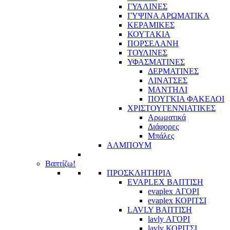
ΓΥΑΛΙΝΕΣ
ΓΥΨΙΝΑ ΑΡΩΜΑΤΙΚΑ
ΚΕΡΑΜΙΚΕΣ
ΚΟΥΤΑΚΙΑ
ΠΟΡΣΕΛΑΝΗ
ΤΟΥΛΙΝΕΣ
ΥΦΑΣΜΑΤΙΝΕΣ
ΔΕΡΜΑΤΙΝΕΣ
ΛΙΝΑΤΣΕΣ
ΜΑΝΤΗΛΙ
ΠΟΥΓΚΙΑ ΦΑΚΕΛΟΙ
ΧΡΙΣΤΟΥΓΕΝΝΙΑΤΙΚΕΣ
Αρωματικά
Διάφορες
Μπάλες
ΑΛΜΠΟΥΜ
Βαπτίζω!
ΠΡΟΣΚΛΗΤΗΡΙΑ
EVAPLEX ΒΑΠΤΙΣΗ
evaplex ΑΓΟΡΙ
evaplex ΚΟΡΙΤΣΙ
LAVLY ΒΑΠΤΙΣΗ
lavly ΑΓΟΡΙ
lavly ΚΟΡΙΤΣΙ