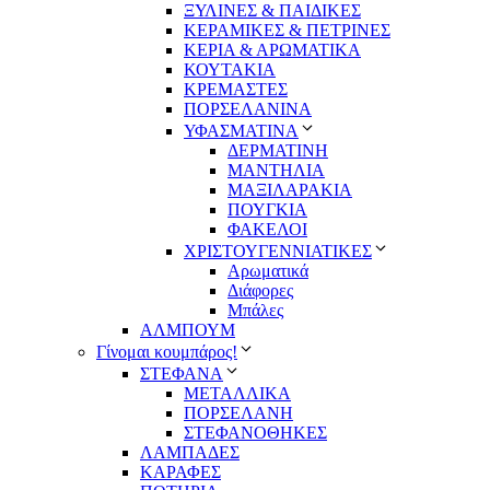
ΞΥΛΙΝΕΣ & ΠΑΙΔΙΚΕΣ
ΚΕΡΑΜΙΚΕΣ & ΠΕΤΡΙΝΕΣ
ΚΕΡΙΑ & ΑΡΩΜΑΤΙΚΑ
ΚΟΥΤΑΚΙΑ
ΚΡΕΜΑΣΤΕΣ
ΠΟΡΣΕΛΑΝΙΝΑ
ΥΦΑΣΜΑΤΙΝA
ΔΕΡΜΑΤΙΝΗ
ΜΑΝΤΗΛΙΑ
ΜΑΞΙΛΑΡΑΚΙΑ
ΠΟΥΓΚΙΑ
ΦΑΚΕΛΟΙ
ΧΡΙΣΤΟΥΓΕΝΝΙΑΤΙΚΕΣ
Αρωματικά
Διάφορες
Μπάλες
ΑΛΜΠΟΥΜ
Γίνομαι κουμπάρος!
ΣΤΕΦΑΝΑ
ΜΕΤΑΛΛΙΚΑ
ΠΟΡΣΕΛΑΝΗ
ΣΤΕΦΑΝΟΘΗΚΕΣ
ΛΑΜΠΑΔΕΣ
ΚΑΡΑΦΕΣ