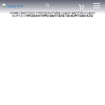
Μετάβαση
Me
σε
HOME
/
ΒΑΠΤΙΖΩ!
/
ΠΡΟΣΚΛΗΤΗΡΙΑ
/
LAVLY ΒΑΠΤΙΣΗ
/
LAVLY
περιεχόμενο
ΚΟΡΙΤΣΙ
/ ΠΡΟΣΚΛΗΤΉΡΙΟ ΒΆΠΤΙΣΗΣ ΓΙΑ ΚΟΡΙΤΣΆΚΙ Κ212