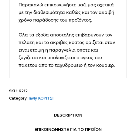
Παρακαλώ επικοινωνήστε μαζί μας σχετικά
Κ212
με την διαθεσιμότητα καθώς και τον ακριβή
quantity
χρόνο παράδοσης του προϊόντος.
Ολα τα εξοδα αποστολης επιβαρυνουν τον
πελατη και το ακριβες κοστος οριζεται οταν
ειναι ετοιμη η παραγγελια οποτε και
ζυγιζεται και υπολογιζεται ο ογκος του
πακετου απο το ταχυδρομειο ή τον κουριερ.
SKU:
Κ212
Category:
lavly ΚΟΡΙΤΣΙ
DESCRIPTION
ΕΠΙΚΟΙΝΩΝΗΣΤΕ ΓΙΑ ΤΟ ΠΡΟΪOΝ