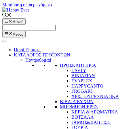
Μετάβαση σε περιεχόμενο
Μενού
Μενού
Ποιοί Είμαστε
ΚΑΤΑΛΟΓΟΣ ΠΡΟΪΟΝΤΩΝ
Παντρεύομαι!
ΠΡΟΣΚΛΗΤΗΡΙΑ
LAVLY
BINIATIAN
EVAPLEX
HAPPYCANTO
FROGART
ΧΡΙΣΤΟΥΓΕΝΝΙΑΤΙΚΑ
ΒΙΒΛΙΑ ΕΥΧΩΝ
ΜΠΟΜΠΟΝΙΕΡΕΣ
ΚΕΡΙΑ & ΑΡΩΜΑΤΙΚΑ
ΒΟΤΣΑΛΑ
ΓΑΜΟΣ&ΒΑΠΤΙΣΗ
ΓΟΥΡΙΑ