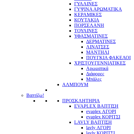
ΓΥΑΛΙΝΕΣ
ΓΥΨΙΝΑ ΑΡΩΜΑΤΙΚΑ
ΚΕΡΑΜΙΚΕΣ
ΚΟΥΤΑΚΙΑ
ΠΟΡΣΕΛΑΝΗ
ΤΟΥΛΙΝΕΣ
ΥΦΑΣΜΑΤΙΝΕΣ
ΔΕΡΜΑΤΙΝΕΣ
ΛΙΝΑΤΣΕΣ
ΜΑΝΤΗΛΙ
ΠΟΥΓΚΙΑ ΦΑΚΕΛΟΙ
ΧΡΙΣΤΟΥΓΕΝΝΙΑΤΙΚΕΣ
Αρωματικά
Διάφορες
Μπάλες
ΑΛΜΠΟΥΜ
Βαπτίζω!
ΠΡΟΣΚΛΗΤΗΡΙΑ
EVAPLEX ΒΑΠΤΙΣΗ
evaplex ΑΓΟΡΙ
evaplex ΚΟΡΙΤΣΙ
LAVLY ΒΑΠΤΙΣΗ
lavly ΑΓΟΡΙ
lavly ΚΟΡΙΤΣΙ