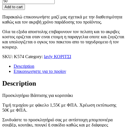
Add to cart
Παρακαλώ επικοινωνήστε μαζί μας σχετικά με την διαθεσιμότητα
καθώς και τον ακριβή χρόνο παράδοσης του προϊόντος.
Ολα τα εξοδα αποστολης επιβαρυνουν τον πελατη και το ακριβες
κοστος οριζεται οταν ειναι ετοιμη η παραγγελια οποτε και ζυγιζεται
και υπολογιζεται ο ογκος του πακετου απο το ταχυδρομειο ή τον
κουριερ.
SKU:
Κ574
Category:
lavly ΚΟΡΙΤΣΙ
Description
Επικοινωνηστε για το προϊoν
Description
Προσκλητήριο Βάπτισης για κοριτσάκι
Tιμή τεμαχίου με φάκελο 1,55
€
με ΦΠΑ. Χρέωση εκτύπωσης
50
€
με ΦΠΑ.
Συνδυάστε το προσκλητήριό σας με αντίστοιχη μπομπονιέρα
σουβέρ, κουτάκι, πουγκί ή σακίδιο καθώς και με διάφορες