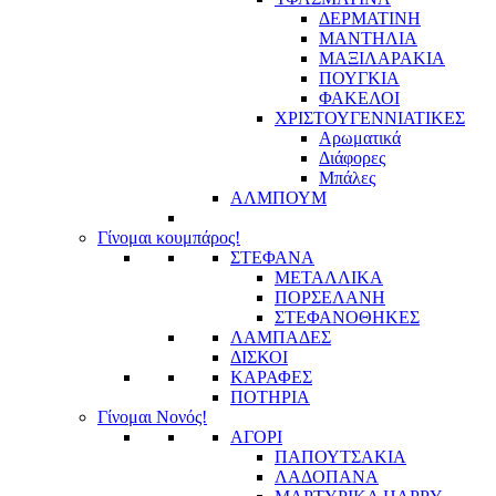
ΔΕΡΜΑΤΙΝΗ
ΜΑΝΤΗΛΙΑ
ΜΑΞΙΛΑΡΑΚΙΑ
ΠΟΥΓΚΙΑ
ΦΑΚΕΛΟΙ
ΧΡΙΣΤΟΥΓΕΝΝΙΑΤΙΚΕΣ
Αρωματικά
Διάφορες
Μπάλες
ΑΛΜΠΟΥΜ
Γίνομαι κουμπάρος!
ΣΤΕΦΑΝΑ
ΜΕΤΑΛΛΙΚΑ
ΠΟΡΣΕΛΑΝΗ
ΣΤΕΦΑΝΟΘΗΚΕΣ
ΛΑΜΠΑΔΕΣ
ΔΙΣΚΟΙ
ΚΑΡΑΦΕΣ
ΠΟΤΗΡΙΑ
Γίνομαι Νονός!
ΑΓΟΡΙ
ΠΑΠΟΥΤΣΑΚΙΑ
ΛΑΔΟΠΑΝΑ