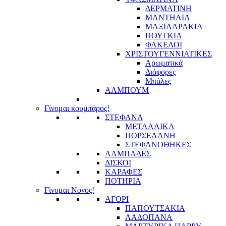
ΔΕΡΜΑΤΙΝΗ
ΜΑΝΤΗΛΙΑ
ΜΑΞΙΛΑΡΑΚΙΑ
ΠΟΥΓΚΙΑ
ΦΑΚΕΛΟΙ
ΧΡΙΣΤΟΥΓΕΝΝΙΑΤΙΚΕΣ
Αρωματικά
Διάφορες
Μπάλες
ΑΛΜΠΟΥΜ
Γίνομαι κουμπάρος!
ΣΤΕΦΑΝΑ
ΜΕΤΑΛΛΙΚΑ
ΠΟΡΣΕΛΑΝΗ
ΣΤΕΦΑΝΟΘΗΚΕΣ
ΛΑΜΠΑΔΕΣ
ΔΙΣΚΟΙ
ΚΑΡΑΦΕΣ
ΠΟΤΗΡΙΑ
Γίνομαι Νονός!
ΑΓΟΡΙ
ΠΑΠΟΥΤΣΑΚΙΑ
ΛΑΔΟΠΑΝΑ