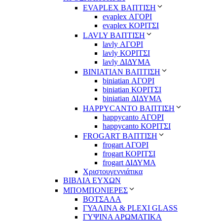
EVAPLEX ΒΑΠΤΙΣΗ
evaplex ΑΓΟΡΙ
evaplex ΚΟΡΙΤΣΙ
LAVLY ΒΑΠΤΙΣΗ
lavly ΑΓΟΡΙ
lavly ΚΟΡΙΤΣΙ
lavly ΔΙΔΥΜΑ
ΒΙΝΙΑΤΙΑΝ ΒΑΠΤΙΣΗ
biniatian ΑΓΟΡΙ
biniatian ΚΟΡΙΤΣΙ
biniatian ΔΙΔΥΜΑ
HAPPYCANTO ΒΑΠΤΙΣΗ
happycanto ΑΓΟΡΙ
happycanto ΚΟΡΙΤΣΙ
FROGART ΒΑΠΤΙΣΗ
frogart ΑΓΟΡΙ
frogart ΚΟΡΙΤΣΙ
frogart ΔΙΔΥΜΑ
Χριστουγεννιάτικα
ΒΙΒΛΙΑ ΕΥΧΩΝ
ΜΠΟΜΠΟΝΙΕΡΕΣ
ΒΟΤΣΑΛΑ
ΓΥΑΛΙΝΑ & PLEXI GLASS
ΓΥΨΙΝΑ ΑΡΩΜΑΤΙΚΑ