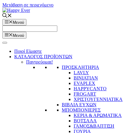
Μετάβαση σε περιεχόμενο
Μενού
Μενού
Ποιοί Είμαστε
ΚΑΤΑΛΟΓΟΣ ΠΡΟΪΟΝΤΩΝ
Παντρεύομαι!
ΠΡΟΣΚΛΗΤΗΡΙΑ
LAVLY
BINIATIAN
EVAPLEX
HAPPYCANTO
FROGART
ΧΡΙΣΤΟΥΓΕΝΝΙΑΤΙΚΑ
ΒΙΒΛΙΑ ΕΥΧΩΝ
ΜΠΟΜΠΟΝΙΕΡΕΣ
ΚΕΡΙΑ & ΑΡΩΜΑΤΙΚΑ
ΒΟΤΣΑΛΑ
ΓΑΜΟΣ&ΒΑΠΤΙΣΗ
ΓΟΥΡΙΑ