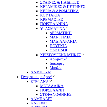
ΞΥΛΙΝΕΣ & ΠΑΙΔΙΚΕΣ
ΚΕΡΑΜΙΚΕΣ & ΠΕΤΡΙΝΕΣ
ΚΕΡΙΑ & ΑΡΩΜΑΤΙΚΑ
ΚΟΥΤΑΚΙΑ
ΚΡΕΜΑΣΤΕΣ
ΠΟΡΣΕΛΑΝΙΝΑ
ΥΦΑΣΜΑΤΙΝA
ΔΕΡΜΑΤΙΝΗ
ΜΑΝΤΗΛΙΑ
ΜΑΞΙΛΑΡΑΚΙΑ
ΠΟΥΓΚΙΑ
ΦΑΚΕΛΟΙ
ΧΡΙΣΤΟΥΓΕΝΝΙΑΤΙΚΕΣ
Αρωματικά
Διάφορες
Μπάλες
ΑΛΜΠΟΥΜ
Γίνομαι κουμπάρος!
ΣΤΕΦΑΝΑ
ΜΕΤΑΛΛΙΚΑ
ΠΟΡΣΕΛΑΝΗ
ΣΤΕΦΑΝΟΘΗΚΕΣ
ΛΑΜΠΑΔΕΣ
ΚΑΡΑΦΕΣ