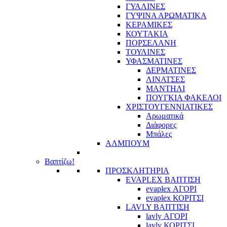
ΓΥΑΛΙΝΕΣ
ΓΥΨΙΝΑ ΑΡΩΜΑΤΙΚΑ
ΚΕΡΑΜΙΚΕΣ
ΚΟΥΤΑΚΙΑ
ΠΟΡΣΕΛΑΝΗ
ΤΟΥΛΙΝΕΣ
ΥΦΑΣΜΑΤΙΝΕΣ
ΔΕΡΜΑΤΙΝΕΣ
ΛΙΝΑΤΣΕΣ
ΜΑΝΤΗΛΙ
ΠΟΥΓΚΙΑ ΦΑΚΕΛΟΙ
ΧΡΙΣΤΟΥΓΕΝΝΙΑΤΙΚΕΣ
Αρωματικά
Διάφορες
Μπάλες
ΑΛΜΠΟΥΜ
Βαπτίζω!
ΠΡΟΣΚΛΗΤΗΡΙΑ
EVAPLEX ΒΑΠΤΙΣΗ
evaplex ΑΓΟΡΙ
evaplex ΚΟΡΙΤΣΙ
LAVLY ΒΑΠΤΙΣΗ
lavly ΑΓΟΡΙ
lavly ΚΟΡΙΤΣΙ