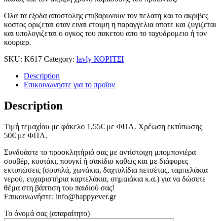
Ολα τα εξοδα αποστολης επιβαρυνουν τον πελατη και το ακριβες
κοστος οριζεται οταν ειναι ετοιμη η παραγγελια οποτε και ζυγιζεται
και υπολογιζεται ο ογκος του πακετου απο το ταχυδρομειο ή τον
κουριερ.
SKU:
Κ617
Category:
lavly ΚΟΡΙΤΣΙ
Description
Επικοινωνηστε για το προϊoν
Description
Tιμή τεμαχίου με φάκελο 1,55
€
με ΦΠΑ. Χρέωση εκτύπωσης
50
€
με ΦΠΑ.
Συνδυάστε το προσκλητήριό σας με αντίστοιχη μπομπονιέρα
σουβέρ, κουτάκι, πουγκί ή σακίδιο καθώς και με διάφορες
εκτυπώσεις (σουπλά, χωνάκια, δαχτυλίδια πετσέτας, ταμπελάκια
νερού, ευχαριστήρια καρτελάκια, σημαιάκια κ.α.) για να δώσετε
θέμα στη βάπτιση του παιδιού σας!
Επικοινωνήστε: info@happyever.gr
Το όνομά σας (απαραίτητο)