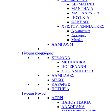
ΔΕΡΜΑΤΙΝΗ
ΜΑΝΤΗΛΙΑ
ΜΑΞΙΛΑΡΑΚΙΑ
ΠΟΥΓΚΙΑ
ΦΑΚΕΛΟΙ
ΧΡΙΣΤΟΥΓΕΝΝΙΑΤΙΚΕΣ
Αρωματικά
Διάφορες
Μπάλες
ΑΛΜΠΟΥΜ
Γίνομαι κουμπάρος!
ΣΤΕΦΑΝΑ
ΜΕΤΑΛΛΙΚΑ
ΠΟΡΣΕΛΑΝΗ
ΣΤΕΦΑΝΟΘΗΚΕΣ
ΛΑΜΠΑΔΕΣ
ΔΙΣΚΟΙ
ΚΑΡΑΦΕΣ
ΠΟΤΗΡΙΑ
Γίνομαι Νονός!
ΑΓΟΡΙ
ΠΑΠΟΥΤΣΑΚΙΑ
ΛΑΔΟΠΑΝΑ