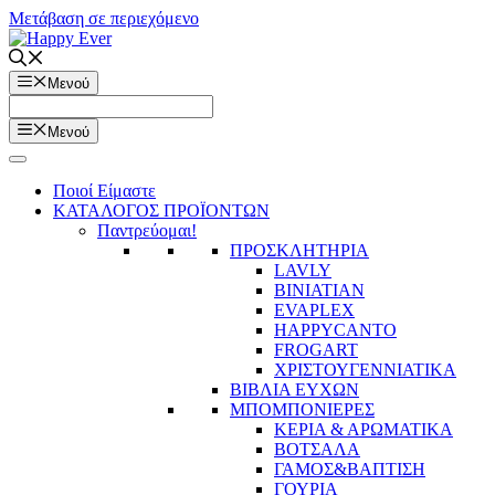
Μετάβαση σε περιεχόμενο
Μενού
Μενού
Ποιοί Είμαστε
ΚΑΤΑΛΟΓΟΣ ΠΡΟΪΟΝΤΩΝ
Παντρεύομαι!
ΠΡΟΣΚΛΗΤΗΡΙΑ
LAVLY
BINIATIAN
EVAPLEX
HAPPYCANTO
FROGART
ΧΡΙΣΤΟΥΓΕΝΝΙΑΤΙΚΑ
ΒΙΒΛΙΑ ΕΥΧΩΝ
ΜΠΟΜΠΟΝΙΕΡΕΣ
ΚΕΡΙΑ & ΑΡΩΜΑΤΙΚΑ
ΒΟΤΣΑΛΑ
ΓΑΜΟΣ&ΒΑΠΤΙΣΗ
ΓΟΥΡΙΑ