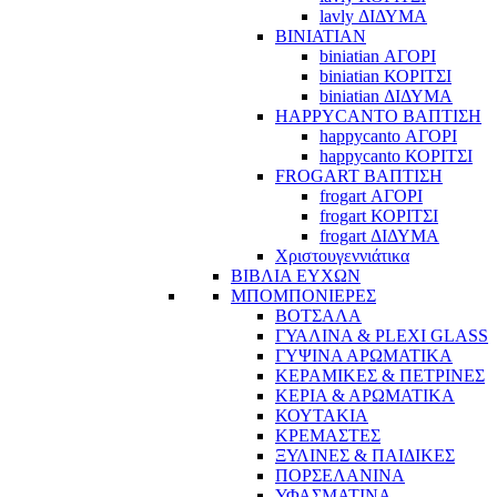
lavly ΔΙΔΥΜΑ
BINIATIAN
biniatian ΑΓΟΡΙ
biniatian ΚΟΡΙΤΣΙ
biniatian ΔΙΔΥΜΑ
HAPPYCANTO ΒΑΠΤΙΣΗ
happycanto ΑΓΟΡΙ
happycanto ΚΟΡΙΤΣΙ
FROGART ΒΑΠΤΙΣΗ
frogart ΑΓΟΡΙ
frogart ΚΟΡΙΤΣΙ
frogart ΔΙΔΥΜΑ
Χριστουγεννιάτικα
ΒΙΒΛΙΑ ΕΥΧΩΝ
ΜΠΟΜΠΟΝΙΕΡΕΣ
ΒΟΤΣΑΛΑ
ΓΥΑΛΙΝΑ & PLEXI GLASS
ΓΥΨΙΝΑ ΑΡΩΜΑΤΙΚΑ
ΚΕΡΑΜΙΚΕΣ & ΠΕΤΡΙΝΕΣ
ΚΕΡΙΑ & ΑΡΩΜΑΤΙΚΑ
ΚΟΥΤΑΚΙΑ
ΚΡΕΜΑΣΤΕΣ
ΞΥΛΙΝΕΣ & ΠΑΙΔΙΚΕΣ
ΠΟΡΣΕΛΑΝΙΝΑ
ΥΦΑΣΜΑΤΙΝA