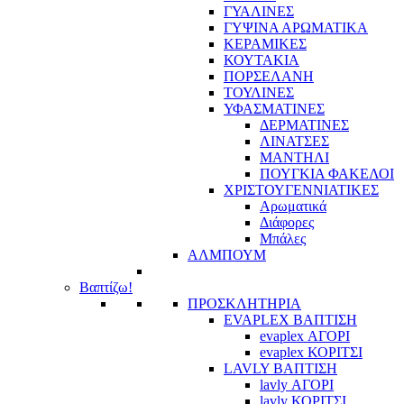
ΓΥΑΛΙΝΕΣ
ΓΥΨΙΝΑ ΑΡΩΜΑΤΙΚΑ
ΚΕΡΑΜΙΚΕΣ
ΚΟΥΤΑΚΙΑ
ΠΟΡΣΕΛΑΝΗ
ΤΟΥΛΙΝΕΣ
ΥΦΑΣΜΑΤΙΝΕΣ
ΔΕΡΜΑΤΙΝΕΣ
ΛΙΝΑΤΣΕΣ
ΜΑΝΤΗΛΙ
ΠΟΥΓΚΙΑ ΦΑΚΕΛΟΙ
ΧΡΙΣΤΟΥΓΕΝΝΙΑΤΙΚΕΣ
Αρωματικά
Διάφορες
Μπάλες
ΑΛΜΠΟΥΜ
Βαπτίζω!
ΠΡΟΣΚΛΗΤΗΡΙΑ
EVAPLEX ΒΑΠΤΙΣΗ
evaplex ΑΓΟΡΙ
evaplex ΚΟΡΙΤΣΙ
LAVLY ΒΑΠΤΙΣΗ
lavly ΑΓΟΡΙ
lavly ΚΟΡΙΤΣΙ