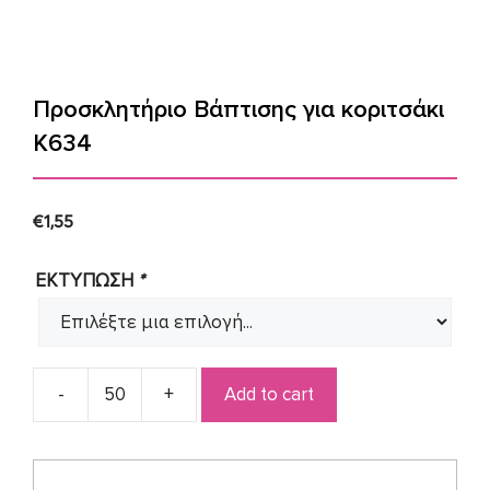
Προσκλητήριο Βάπτισης για κοριτσάκι
Κ634
€
1,55
ΕΚΤΥΠΩΣΗ
*
Add to cart
Προσκλητήριο
Βάπτισης
για
κοριτσάκι