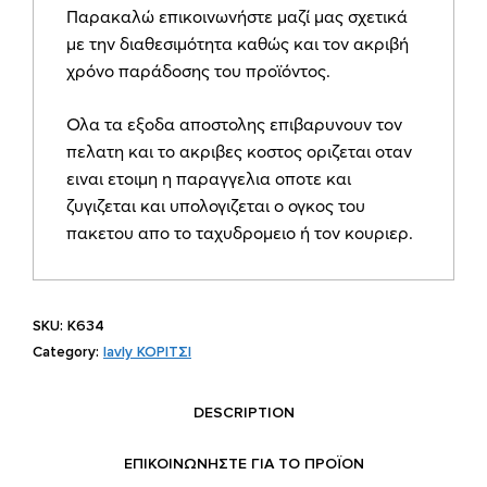
Παρακαλώ επικοινωνήστε μαζί μας σχετικά
Κ634
με την διαθεσιμότητα καθώς και τον ακριβή
quantity
χρόνο παράδοσης του προϊόντος.
Ολα τα εξοδα αποστολης επιβαρυνουν τον
πελατη και το ακριβες κοστος οριζεται οταν
ειναι ετοιμη η παραγγελια οποτε και
ζυγιζεται και υπολογιζεται ο ογκος του
πακετου απο το ταχυδρομειο ή τον κουριερ.
SKU:
Κ634
Category:
lavly ΚΟΡΙΤΣΙ
DESCRIPTION
ΕΠΙΚΟΙΝΩΝΗΣΤΕ ΓΙΑ ΤΟ ΠΡΟΪOΝ