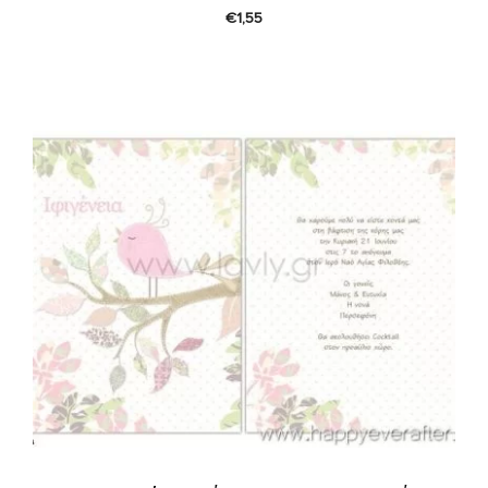
€
1,55