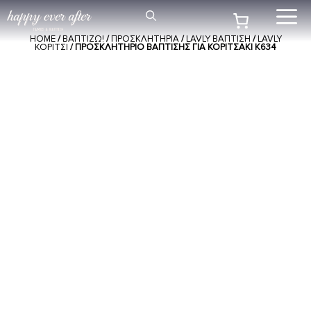
Μετάβαση
Me
σε
HOME
/
ΒΑΠΤΙΖΩ!
/
ΠΡΟΣΚΛΗΤΗΡΙΑ
/
LAVLY ΒΑΠΤΙΣΗ
/
LAVLY
περιεχόμενο
ΚΟΡΙΤΣΙ
/ ΠΡΟΣΚΛΗΤΉΡΙΟ ΒΆΠΤΙΣΗΣ ΓΙΑ ΚΟΡΙΤΣΆΚΙ Κ634