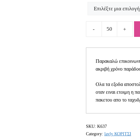
Προσκλητήριο
Βάπτισης
για
κοριτσάκι
Παρακαλώ επικοινωνήσ
Κ637
ακριβή χρόνο παράδοσ
quantity
Ολα τα εξοδα αποστολ
οταν ειναι ετοιμη η π
πακετου απο το ταχυδ
SKU:
Κ637
Category:
lavly ΚΟΡΙΤΣΙ