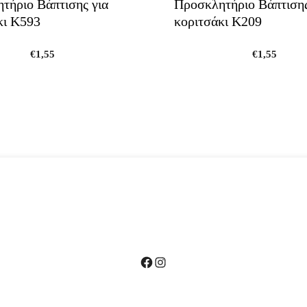
τήριο Βάπτισης για
Προσκλητήριο Βάπτισης
κι Κ593
κοριτσάκι Κ209
€
1,55
€
1,55
Facebook
Instagram