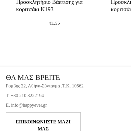
Προσκλητήριο Βάπτισης για
Προσκλη
κοριτσάκι Κ193
κοριτσά
€
1,55
ΘΑ ΜΑΣ ΒΡΕΙΤΕ
Ρομβης 22, Αθήνα-Σύνταγμα ,Τ.Κ. 10562
T. +30 210 3222194
E. info@happyever.gr
ΕΠΙΚΟΙΝΩΝΗΣΤΕ ΜΑΖΙ
ΜΑΣ