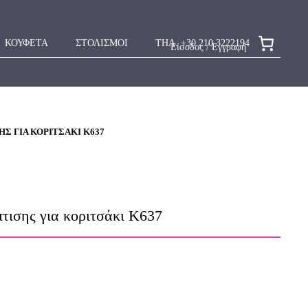
ΚΟΥΦΕΤΑ
ΣΤΟΛΙΣΜΟΙ
ΤΗΛ. +30 210 3222194
Είσοδος / Εγγραφή
Σ ΓΙΑ ΚΟΡΙΤΣΆΚΙ Κ637
τισης για κοριτσάκι Κ637