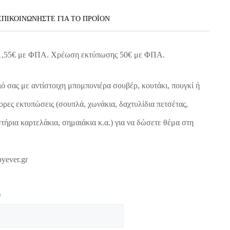
ΕΠΙΚΟΙΝΩΝΗΣΤΕ ΓΙΑ ΤΟ ΠΡΟΪOΝ
1,55
€
με ΦΠΑ. Χρέωση εκτύπωσης 50
€
με ΦΠΑ.
ό σας με αντίστοιχη μπομπονιέρα σουβέρ, κουτάκι, πουγκί ή
ορες εκτυπώσεις (σουπλά, χωνάκια, δαχτυλίδια πετσέτας,
τήρια καρτελάκια, σημαιάκια κ.α.) για να δώσετε θέμα στη
yever.gr
)