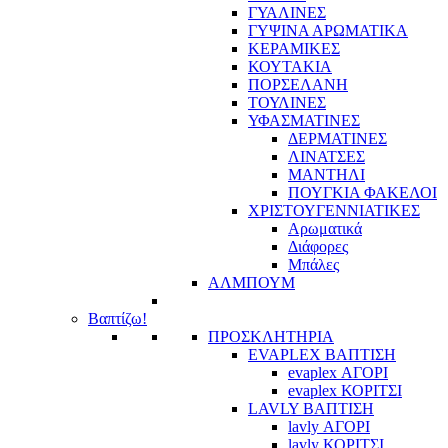
ΓΥΑΛΙΝΕΣ
ΓΥΨΙΝΑ ΑΡΩΜΑΤΙΚΑ
ΚΕΡΑΜΙΚΕΣ
ΚΟΥΤΑΚΙΑ
ΠΟΡΣΕΛΑΝΗ
ΤΟΥΛΙΝΕΣ
ΥΦΑΣΜΑΤΙΝΕΣ
ΔΕΡΜΑΤΙΝΕΣ
ΛΙΝΑΤΣΕΣ
ΜΑΝΤΗΛΙ
ΠΟΥΓΚΙΑ ΦΑΚΕΛΟΙ
ΧΡΙΣΤΟΥΓΕΝΝΙΑΤΙΚΕΣ
Αρωματικά
Διάφορες
Μπάλες
ΑΛΜΠΟΥΜ
Βαπτίζω!
ΠΡΟΣΚΛΗΤΗΡΙΑ
EVAPLEX ΒΑΠΤΙΣΗ
evaplex ΑΓΟΡΙ
evaplex ΚΟΡΙΤΣΙ
LAVLY ΒΑΠΤΙΣΗ
lavly ΑΓΟΡΙ
lavly ΚΟΡΙΤΣΙ