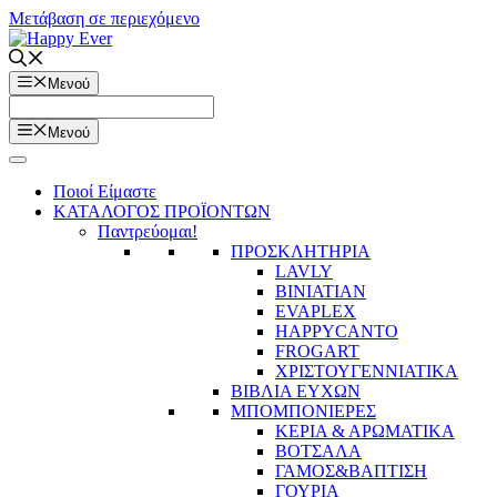
Μετάβαση σε περιεχόμενο
Μενού
Μενού
Ποιοί Είμαστε
ΚΑΤΑΛΟΓΟΣ ΠΡΟΪΟΝΤΩΝ
Παντρεύομαι!
ΠΡΟΣΚΛΗΤΗΡΙΑ
LAVLY
BINIATIAN
EVAPLEX
HAPPYCANTO
FROGART
ΧΡΙΣΤΟΥΓΕΝΝΙΑΤΙΚΑ
ΒΙΒΛΙΑ ΕΥΧΩΝ
ΜΠΟΜΠΟΝΙΕΡΕΣ
ΚΕΡΙΑ & ΑΡΩΜΑΤΙΚΑ
ΒΟΤΣΑΛΑ
ΓΑΜΟΣ&ΒΑΠΤΙΣΗ
ΓΟΥΡΙΑ