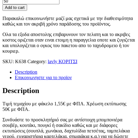
Add to cart
Παρακαλώ επικοινωνήστε μαζί μας σχετικά με την διαθεσιμότητα
καθώς και τον ακριβή χρόνο παράδοσης του προϊόντος.
Ολα τα εξοδα αποστολης επιβαρυνουν τον πελατη και το ακριβες
κοστος οριζεται οταν ειναι ετοιμη η παραγγελια οποτε και ζυγιζεται
και υπολογιζεται ο ογκος του πακετου απο το ταχυδρομειο ή τον
κουριερ.
SKU:
Κ638
Category:
lavly ΚΟΡΙΤΣΙ
Description
Επικοινωνηστε για το προϊoν
Description
Tιμή τεμαχίου με φάκελο 1,55
€
με ΦΠΑ. Χρέωση εκτύπωσης
50
€
με ΦΠΑ.
Συνδυάστε το προσκλητήριό σας με αντίστοιχη μπομπονιέρα
σουβέρ, κουτάκι, πουγκί ή σακίδιο καθώς και με διάφορες
εκτυπώσεις (σουπλά, χωνάκια, δαχτυλίδια πετσέτας, ταμπελάκια
νερού, ευχαριστήρια καρτελάκια, σημαιάκια κ.α.) για να δώσετε