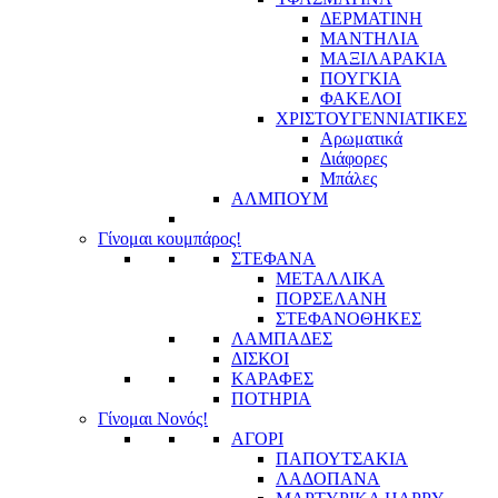
ΔΕΡΜΑΤΙΝΗ
ΜΑΝΤΗΛΙΑ
ΜΑΞΙΛΑΡΑΚΙΑ
ΠΟΥΓΚΙΑ
ΦΑΚΕΛΟΙ
ΧΡΙΣΤΟΥΓΕΝΝΙΑΤΙΚΕΣ
Αρωματικά
Διάφορες
Μπάλες
ΑΛΜΠΟΥΜ
Γίνομαι κουμπάρος!
ΣΤΕΦΑΝΑ
ΜΕΤΑΛΛΙΚΑ
ΠΟΡΣΕΛΑΝΗ
ΣΤΕΦΑΝΟΘΗΚΕΣ
ΛΑΜΠΑΔΕΣ
ΔΙΣΚΟΙ
ΚΑΡΑΦΕΣ
ΠΟΤΗΡΙΑ
Γίνομαι Νονός!
ΑΓΟΡΙ
ΠΑΠΟΥΤΣΑΚΙΑ
ΛΑΔΟΠΑΝΑ