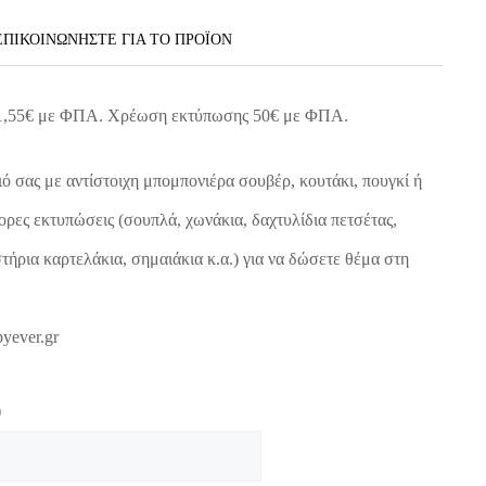
ΕΠΙΚΟΙΝΩΝΗΣΤΕ ΓΙΑ ΤΟ ΠΡΟΪOΝ
1,55
€
με ΦΠΑ. Χρέωση εκτύπωσης 50
€
με ΦΠΑ.
ό σας με αντίστοιχη μπομπονιέρα σουβέρ, κουτάκι, πουγκί ή
ορες εκτυπώσεις (σουπλά, χωνάκια, δαχτυλίδια πετσέτας,
τήρια καρτελάκια, σημαιάκια κ.α.) για να δώσετε θέμα στη
yever.gr
)