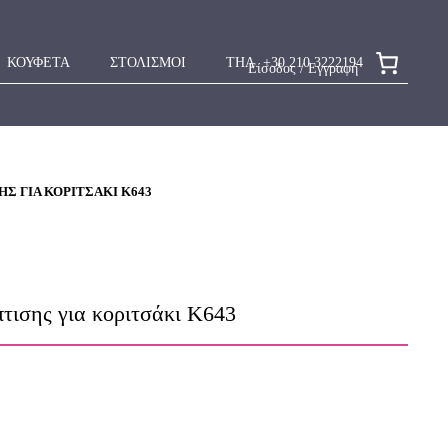
ΚΟΥΦΕΤΑ
ΣΤΟΛΙΣΜΟΙ
ΤΗΛ. +30 210 3222194
Είσοδος / Εγγραφή
Σ ΓΙΑ ΚΟΡΙΤΣΆΚΙ Κ643
τισης για κοριτσάκι Κ643