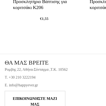
Προσκλητήριο Βάπτισης για
Προσκλη
κοριτσάκι Κ206
κοριτσά
€
1,55
ΘΑ ΜΑΣ ΒΡΕΙΤΕ
Ρομβης 22, Αθήνα-Σύνταγμα ,Τ.Κ. 10562
T. +30 210 3222194
E. info@happyever.gr
ΕΠΙΚΟΙΝΩΝΗΣΤΕ ΜΑΖΙ
ΜΑΣ