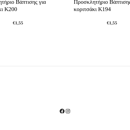
τήριο Βάπτισης για
Προσκλητήριο Βάπτισης
κι Κ200
κοριτσάκι Κ194
€
1,55
€
1,55
Facebook
Instagram