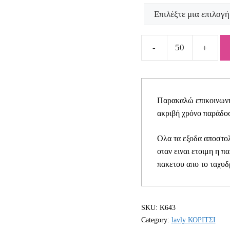
Προσκλητήριο
Βάπτισης
για
κοριτσάκι
Παρακαλώ επικοινωνήσ
Κ643
ακριβή χρόνο παράδοσ
quantity
Ολα τα εξοδα αποστολ
οταν ειναι ετοιμη η π
πακετου απο το ταχυδ
SKU:
Κ643
Category:
lavly ΚΟΡΙΤΣΙ