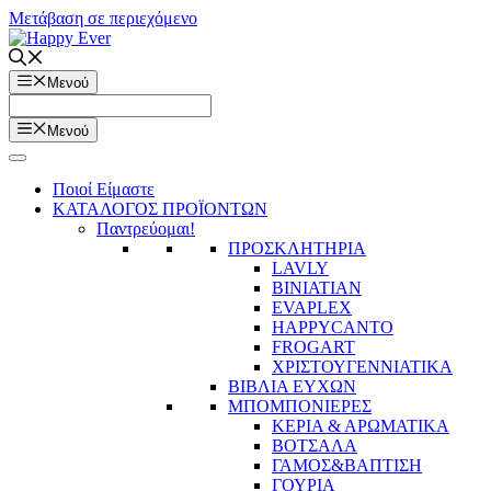
Μετάβαση σε περιεχόμενο
Μενού
Μενού
Ποιοί Είμαστε
ΚΑΤΑΛΟΓΟΣ ΠΡΟΪΟΝΤΩΝ
Παντρεύομαι!
ΠΡΟΣΚΛΗΤΗΡΙΑ
LAVLY
BINIATIAN
EVAPLEX
HAPPYCANTO
FROGART
ΧΡΙΣΤΟΥΓΕΝΝΙΑΤΙΚΑ
ΒΙΒΛΙΑ ΕΥΧΩΝ
ΜΠΟΜΠΟΝΙΕΡΕΣ
ΚΕΡΙΑ & ΑΡΩΜΑΤΙΚΑ
ΒΟΤΣΑΛΑ
ΓΑΜΟΣ&ΒΑΠΤΙΣΗ
ΓΟΥΡΙΑ