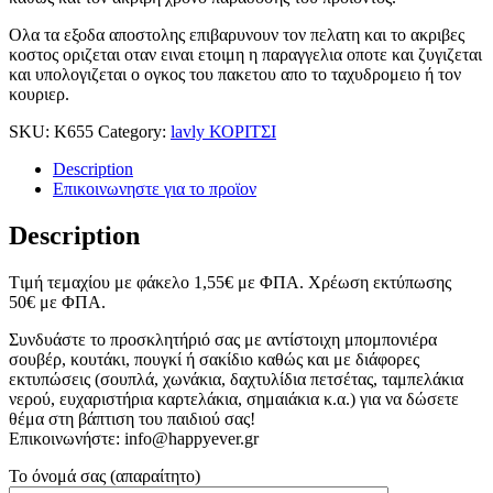
Ολα τα εξοδα αποστολης επιβαρυνουν τον πελατη και το ακριβες
κοστος οριζεται οταν ειναι ετοιμη η παραγγελια οποτε και ζυγιζεται
και υπολογιζεται ο ογκος του πακετου απο το ταχυδρομειο ή τον
κουριερ.
SKU:
Κ655
Category:
lavly ΚΟΡΙΤΣΙ
Description
Επικοινωνηστε για το προϊoν
Description
Tιμή τεμαχίου με φάκελο 1,55
€
με ΦΠΑ. Χρέωση εκτύπωσης
50
€
με ΦΠΑ.
Συνδυάστε το προσκλητήριό σας με αντίστοιχη μπομπονιέρα
σουβέρ, κουτάκι, πουγκί ή σακίδιο καθώς και με διάφορες
εκτυπώσεις (σουπλά, χωνάκια, δαχτυλίδια πετσέτας, ταμπελάκια
νερού, ευχαριστήρια καρτελάκια, σημαιάκια κ.α.) για να δώσετε
θέμα στη βάπτιση του παιδιού σας!
Επικοινωνήστε: info@happyever.gr
Το όνομά σας (απαραίτητο)