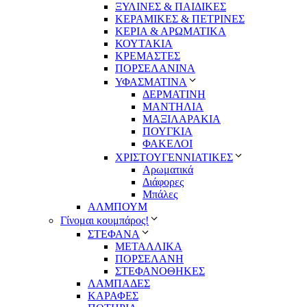
ΞΥΛΙΝΕΣ & ΠΑΙΔΙΚΕΣ
ΚΕΡΑΜΙΚΕΣ & ΠΕΤΡΙΝΕΣ
ΚΕΡΙΑ & ΑΡΩΜΑΤΙΚΑ
ΚΟΥΤΑΚΙΑ
ΚΡΕΜΑΣΤΕΣ
ΠΟΡΣΕΛΑΝΙΝΑ
ΥΦΑΣΜΑΤΙΝA
ΔΕΡΜΑΤΙΝΗ
ΜΑΝΤΗΛΙΑ
ΜΑΞΙΛΑΡΑΚΙΑ
ΠΟΥΓΚΙΑ
ΦΑΚΕΛΟΙ
ΧΡΙΣΤΟΥΓΕΝΝΙΑΤΙΚΕΣ
Αρωματικά
Διάφορες
Μπάλες
ΑΛΜΠΟΥΜ
Γίνομαι κουμπάρος!
ΣΤΕΦΑΝΑ
ΜΕΤΑΛΛΙΚΑ
ΠΟΡΣΕΛΑΝΗ
ΣΤΕΦΑΝΟΘΗΚΕΣ
ΛΑΜΠΑΔΕΣ
ΚΑΡΑΦΕΣ