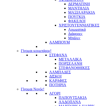
ΔΕΡΜΑΤΙΝΗ
ΜΑΝΤΗΛΙΑ
ΜΑΞΙΛΑΡΑΚΙΑ
ΠΟΥΓΚΙΑ
ΦΑΚΕΛΟΙ
ΧΡΙΣΤΟΥΓΕΝΝΙΑΤΙΚΕΣ
Αρωματικά
Διάφορες
Μπάλες
ΑΛΜΠΟΥΜ
Γίνομαι κουμπάρος!
ΣΤΕΦΑΝΑ
ΜΕΤΑΛΛΙΚΑ
ΠΟΡΣΕΛΑΝΗ
ΣΤΕΦΑΝΟΘΗΚΕΣ
ΛΑΜΠΑΔΕΣ
ΔΙΣΚΟΙ
ΚΑΡΑΦΕΣ
ΠΟΤΗΡΙΑ
Γίνομαι Νονός!
ΑΓΟΡΙ
ΠΑΠΟΥΤΣΑΚΙΑ
ΛΑΔΟΠΑΝΑ