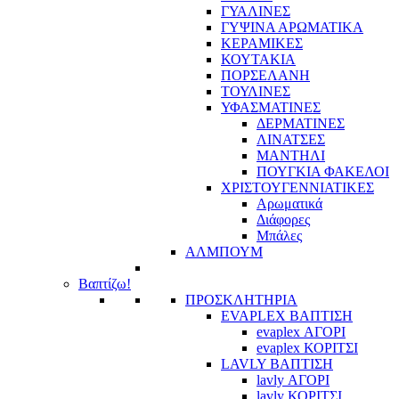
ΓΥΑΛΙΝΕΣ
ΓΥΨΙΝΑ ΑΡΩΜΑΤΙΚΑ
ΚΕΡΑΜΙΚΕΣ
ΚΟΥΤΑΚΙΑ
ΠΟΡΣΕΛΑΝΗ
ΤΟΥΛΙΝΕΣ
ΥΦΑΣΜΑΤΙΝΕΣ
ΔΕΡΜΑΤΙΝΕΣ
ΛΙΝΑΤΣΕΣ
ΜΑΝΤΗΛΙ
ΠΟΥΓΚΙΑ ΦΑΚΕΛΟΙ
ΧΡΙΣΤΟΥΓΕΝΝΙΑΤΙΚΕΣ
Αρωματικά
Διάφορες
Μπάλες
ΑΛΜΠΟΥΜ
Βαπτίζω!
ΠΡΟΣΚΛΗΤΗΡΙΑ
EVAPLEX ΒΑΠΤΙΣΗ
evaplex ΑΓΟΡΙ
evaplex ΚΟΡΙΤΣΙ
LAVLY ΒΑΠΤΙΣΗ
lavly ΑΓΟΡΙ
lavly ΚΟΡΙΤΣΙ