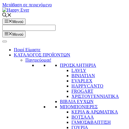
Μετάβαση σε περιεχόμενο
Μενού
Μενού
Ποιοί Είμαστε
ΚΑΤΑΛΟΓΟΣ ΠΡΟΪΟΝΤΩΝ
Παντρεύομαι!
ΠΡΟΣΚΛΗΤΗΡΙΑ
LAVLY
BINIATIAN
EVAPLEX
HAPPYCANTO
FROGART
ΧΡΙΣΤΟΥΓΕΝΝΙΑΤΙΚΑ
ΒΙΒΛΙΑ ΕΥΧΩΝ
ΜΠΟΜΠΟΝΙΕΡΕΣ
ΚΕΡΙΑ & ΑΡΩΜΑΤΙΚΑ
ΒΟΤΣΑΛΑ
ΓΑΜΟΣ&ΒΑΠΤΙΣΗ
ΓΟΥΡΙΑ