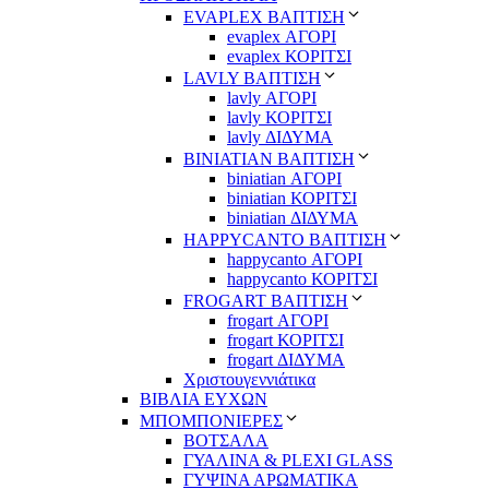
EVAPLEX ΒΑΠΤΙΣΗ
evaplex ΑΓΟΡΙ
evaplex ΚΟΡΙΤΣΙ
LAVLY ΒΑΠΤΙΣΗ
lavly ΑΓΟΡΙ
lavly ΚΟΡΙΤΣΙ
lavly ΔΙΔΥΜΑ
ΒΙΝΙΑΤΙΑΝ ΒΑΠΤΙΣΗ
biniatian ΑΓΟΡΙ
biniatian ΚΟΡΙΤΣΙ
biniatian ΔΙΔΥΜΑ
HAPPYCANTO ΒΑΠΤΙΣΗ
happycanto ΑΓΟΡΙ
happycanto ΚΟΡΙΤΣΙ
FROGART ΒΑΠΤΙΣΗ
frogart ΑΓΟΡΙ
frogart ΚΟΡΙΤΣΙ
frogart ΔΙΔΥΜΑ
Χριστουγεννιάτικα
ΒΙΒΛΙΑ ΕΥΧΩΝ
ΜΠΟΜΠΟΝΙΕΡΕΣ
ΒΟΤΣΑΛΑ
ΓΥΑΛΙΝΑ & PLEXI GLASS
ΓΥΨΙΝΑ ΑΡΩΜΑΤΙΚΑ