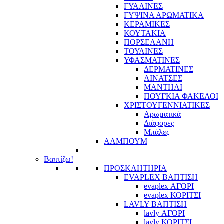
ΓΥΑΛΙΝΕΣ
ΓΥΨΙΝΑ ΑΡΩΜΑΤΙΚΑ
ΚΕΡΑΜΙΚΕΣ
ΚΟΥΤΑΚΙΑ
ΠΟΡΣΕΛΑΝΗ
ΤΟΥΛΙΝΕΣ
ΥΦΑΣΜΑΤΙΝΕΣ
ΔΕΡΜΑΤΙΝΕΣ
ΛΙΝΑΤΣΕΣ
ΜΑΝΤΗΛΙ
ΠΟΥΓΚΙΑ ΦΑΚΕΛΟΙ
ΧΡΙΣΤΟΥΓΕΝΝΙΑΤΙΚΕΣ
Αρωματικά
Διάφορες
Μπάλες
ΑΛΜΠΟΥΜ
Βαπτίζω!
ΠΡΟΣΚΛΗΤΗΡΙΑ
EVAPLEX ΒΑΠΤΙΣΗ
evaplex ΑΓΟΡΙ
evaplex ΚΟΡΙΤΣΙ
LAVLY ΒΑΠΤΙΣΗ
lavly ΑΓΟΡΙ
lavly ΚΟΡΙΤΣΙ