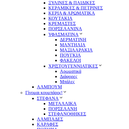
ΞΥΛΙΝΕΣ & ΠΑΙΔΙΚΕΣ
ΚΕΡΑΜΙΚΕΣ & ΠΕΤΡΙΝΕΣ
ΚΕΡΙΑ & ΑΡΩΜΑΤΙΚΑ
ΚΟΥΤΑΚΙΑ
ΚΡΕΜΑΣΤΕΣ
ΠΟΡΣΕΛΑΝΙΝΑ
ΥΦΑΣΜΑΤΙΝA
ΔΕΡΜΑΤΙΝΗ
ΜΑΝΤΗΛΙΑ
ΜΑΞΙΛΑΡΑΚΙΑ
ΠΟΥΓΚΙΑ
ΦΑΚΕΛΟΙ
ΧΡΙΣΤΟΥΓΕΝΝΙΑΤΙΚΕΣ
Αρωματικά
Διάφορες
Μπάλες
ΑΛΜΠΟΥΜ
Γίνομαι κουμπάρος!
ΣΤΕΦΑΝΑ
ΜΕΤΑΛΛΙΚΑ
ΠΟΡΣΕΛΑΝΗ
ΣΤΕΦΑΝΟΘΗΚΕΣ
ΛΑΜΠΑΔΕΣ
ΚΑΡΑΦΕΣ