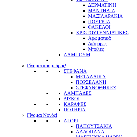
ΔΕΡΜΑΤΙΝΗ
ΜΑΝΤΗΛΙΑ
ΜΑΞΙΛΑΡΑΚΙΑ
ΠΟΥΓΚΙΑ
ΦΑΚΕΛΟΙ
ΧΡΙΣΤΟΥΓΕΝΝΙΑΤΙΚΕΣ
Αρωματικά
Διάφορες
Μπάλες
ΑΛΜΠΟΥΜ
Γίνομαι κουμπάρος!
ΣΤΕΦΑΝΑ
ΜΕΤΑΛΛΙΚΑ
ΠΟΡΣΕΛΑΝΗ
ΣΤΕΦΑΝΟΘΗΚΕΣ
ΛΑΜΠΑΔΕΣ
ΔΙΣΚΟΙ
ΚΑΡΑΦΕΣ
ΠΟΤΗΡΙΑ
Γίνομαι Νονός!
ΑΓΟΡΙ
ΠΑΠΟΥΤΣΑΚΙΑ
ΛΑΔΟΠΑΝΑ