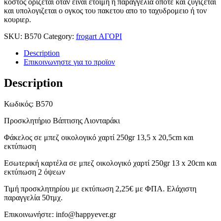
κοστος οριζεται οταν ειναι ετοιμη η παραγγελια οποτε και ζυγιζεται
και υπολογιζεται ο ογκος του πακετου απο το ταχυδρομειο ή τον
κουριερ.
SKU:
B570
Category:
frogart ΑΓΟΡΙ
Description
Επικοινωνηστε για το προϊoν
Description
Κωδικός: B570
Προσκλητήριο Βάπτισης Λιονταράκι
Φάκελος σε μπεζ οικολογικό χαρτί 250gr 13,5 x 20,5cm και
εκτύπωση
Εσωτερική καρτέλα σε μπεζ οικολογικό χαρτί 250gr 13 x 20cm και
εκτύπωση 2 όψεων
Τιμή προσκλητηρίου με εκτύπωση 2,25€ με ΦΠΑ. Ελάχιστη
παραγγελία 50τμχ.
Επικοινωνήστε: info@happyever.gr