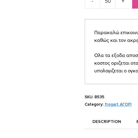
Προσκλητήριο
Βάπτισης
Safari
Leaves
Παρακαλώ επικοινων
quantity
καθώς και τον ακρ
Ολα τα εξοδα αποσ
κοστος οριζεται οτα
υπολογιζεται ο ογκ
SKU:
B535
Category:
frogart ΑΓΟΡΙ
DESCRIPTION