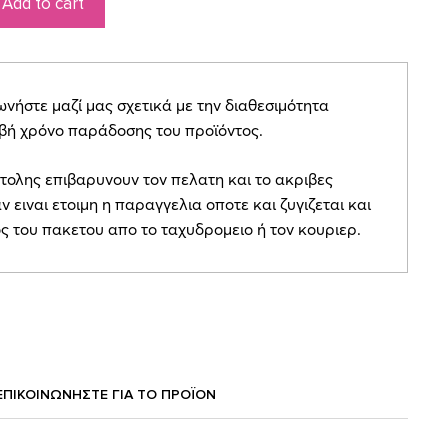
Add to cart
ήστε μαζί μας σχετικά με την διαθεσιμότητα
ιβή χρόνο παράδοσης του προϊόντος.
τολης επιβαρυνουν τον πελατη και το ακριβες
ν ειναι ετοιμη η παραγγελια οποτε και ζυγιζεται και
ος του πακετου απο το ταχυδρομειο ή τον κουριερ.
ΕΠΙΚΟΙΝΩΝΗΣΤΕ ΓΙΑ ΤΟ ΠΡΟΪOΝ