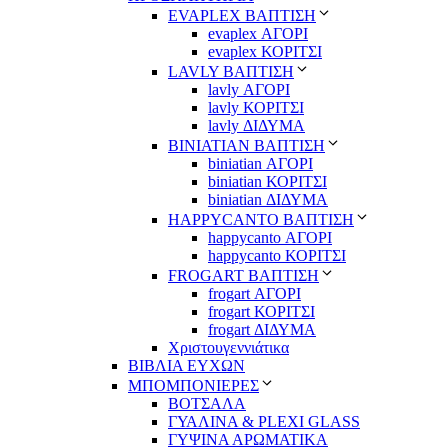
EVAPLEX ΒΑΠΤΙΣΗ
evaplex ΑΓΟΡΙ
evaplex ΚΟΡΙΤΣΙ
LAVLY ΒΑΠΤΙΣΗ
lavly ΑΓΟΡΙ
lavly ΚΟΡΙΤΣΙ
lavly ΔΙΔΥΜΑ
ΒΙΝΙΑΤΙΑΝ ΒΑΠΤΙΣΗ
biniatian ΑΓΟΡΙ
biniatian ΚΟΡΙΤΣΙ
biniatian ΔΙΔΥΜΑ
HAPPYCANTO ΒΑΠΤΙΣΗ
happycanto ΑΓΟΡΙ
happycanto ΚΟΡΙΤΣΙ
FROGART ΒΑΠΤΙΣΗ
frogart ΑΓΟΡΙ
frogart ΚΟΡΙΤΣΙ
frogart ΔΙΔΥΜΑ
Χριστουγεννιάτικα
ΒΙΒΛΙΑ ΕΥΧΩΝ
ΜΠΟΜΠΟΝΙΕΡΕΣ
ΒΟΤΣΑΛΑ
ΓΥΑΛΙΝΑ & PLEXI GLASS
ΓΥΨΙΝΑ ΑΡΩΜΑΤΙΚΑ