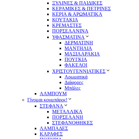
ΞΥΛΙΝΕΣ & ΠΑΙΔΙΚΕΣ
ΚΕΡΑΜΙΚΕΣ & ΠΕΤΡΙΝΕΣ
ΚΕΡΙΑ & ΑΡΩΜΑΤΙΚΑ
ΚΟΥΤΑΚΙΑ
ΚΡΕΜΑΣΤΕΣ
ΠΟΡΣΕΛΑΝΙΝΑ
ΥΦΑΣΜΑΤΙΝA
ΔΕΡΜΑΤΙΝΗ
ΜΑΝΤΗΛΙΑ
ΜΑΞΙΛΑΡΑΚΙΑ
ΠΟΥΓΚΙΑ
ΦΑΚΕΛΟΙ
ΧΡΙΣΤΟΥΓΕΝΝΙΑΤΙΚΕΣ
Αρωματικά
Διάφορες
Μπάλες
ΑΛΜΠΟΥΜ
Γίνομαι κουμπάρος!
ΣΤΕΦΑΝΑ
ΜΕΤΑΛΛΙΚΑ
ΠΟΡΣΕΛΑΝΗ
ΣΤΕΦΑΝΟΘΗΚΕΣ
ΛΑΜΠΑΔΕΣ
ΚΑΡΑΦΕΣ