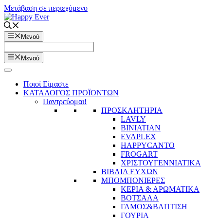
Μετάβαση σε περιεχόμενο
Μενού
Μενού
Ποιοί Είμαστε
ΚΑΤΑΛΟΓΟΣ ΠΡΟΪΟΝΤΩΝ
Παντρεύομαι!
ΠΡΟΣΚΛΗΤΗΡΙΑ
LAVLY
BINIATIAN
EVAPLEX
HAPPYCANTO
FROGART
ΧΡΙΣΤΟΥΓΕΝΝΙΑΤΙΚΑ
ΒΙΒΛΙΑ ΕΥΧΩΝ
ΜΠΟΜΠΟΝΙΕΡΕΣ
ΚΕΡΙΑ & ΑΡΩΜΑΤΙΚΑ
ΒΟΤΣΑΛΑ
ΓΑΜΟΣ&ΒΑΠΤΙΣΗ
ΓΟΥΡΙΑ