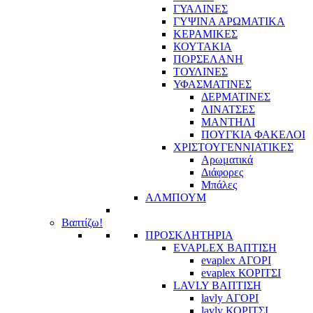
ΓΥΑΛΙΝΕΣ
ΓΥΨΙΝΑ ΑΡΩΜΑΤΙΚΑ
ΚΕΡΑΜΙΚΕΣ
ΚΟΥΤΑΚΙΑ
ΠΟΡΣΕΛΑΝΗ
ΤΟΥΛΙΝΕΣ
ΥΦΑΣΜΑΤΙΝΕΣ
ΔΕΡΜΑΤΙΝΕΣ
ΛΙΝΑΤΣΕΣ
ΜΑΝΤΗΛΙ
ΠΟΥΓΚΙΑ ΦΑΚΕΛΟΙ
ΧΡΙΣΤΟΥΓΕΝΝΙΑΤΙΚΕΣ
Αρωματικά
Διάφορες
Μπάλες
ΑΛΜΠΟΥΜ
Βαπτίζω!
ΠΡΟΣΚΛΗΤΗΡΙΑ
EVAPLEX ΒΑΠΤΙΣΗ
evaplex ΑΓΟΡΙ
evaplex ΚΟΡΙΤΣΙ
LAVLY ΒΑΠΤΙΣΗ
lavly ΑΓΟΡΙ
lavly ΚΟΡΙΤΣΙ