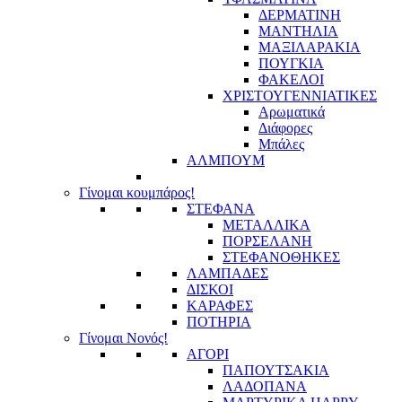
ΔΕΡΜΑΤΙΝΗ
ΜΑΝΤΗΛΙΑ
ΜΑΞΙΛΑΡΑΚΙΑ
ΠΟΥΓΚΙΑ
ΦΑΚΕΛΟΙ
ΧΡΙΣΤΟΥΓΕΝΝΙΑΤΙΚΕΣ
Αρωματικά
Διάφορες
Μπάλες
ΑΛΜΠΟΥΜ
Γίνομαι κουμπάρος!
ΣΤΕΦΑΝΑ
ΜΕΤΑΛΛΙΚΑ
ΠΟΡΣΕΛΑΝΗ
ΣΤΕΦΑΝΟΘΗΚΕΣ
ΛΑΜΠΑΔΕΣ
ΔΙΣΚΟΙ
ΚΑΡΑΦΕΣ
ΠΟΤΗΡΙΑ
Γίνομαι Νονός!
ΑΓΟΡΙ
ΠΑΠΟΥΤΣΑΚΙΑ
ΛΑΔΟΠΑΝΑ