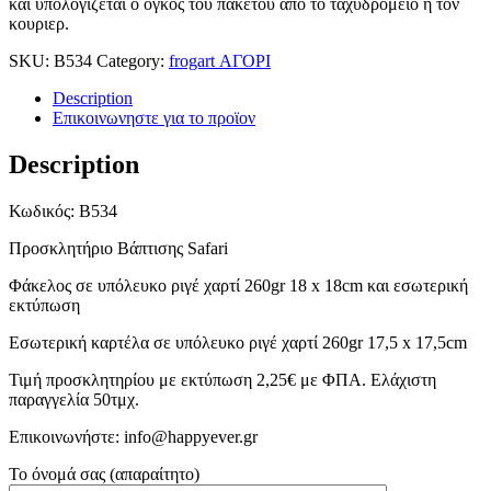
και υπολογιζεται ο ογκος του πακετου απο το ταχυδρομειο ή τον
κουριερ.
SKU:
B534
Category:
frogart ΑΓΟΡΙ
Description
Επικοινωνηστε για το προϊoν
Description
Κωδικός: B534
Προσκλητήριο Βάπτισης Safari
Φάκελος σε υπόλευκο ριγέ χαρτί 260gr 18 x 18cm και εσωτερική
εκτύπωση
Εσωτερική καρτέλα σε υπόλευκο ριγέ χαρτί 260gr 17,5 x 17,5cm
Τιμή προσκλητηρίου με εκτύπωση 2,25€ με ΦΠΑ. Ελάχιστη
παραγγελία 50τμχ.
Επικοινωνήστε: info@happyever.gr
Το όνομά σας (απαραίτητο)