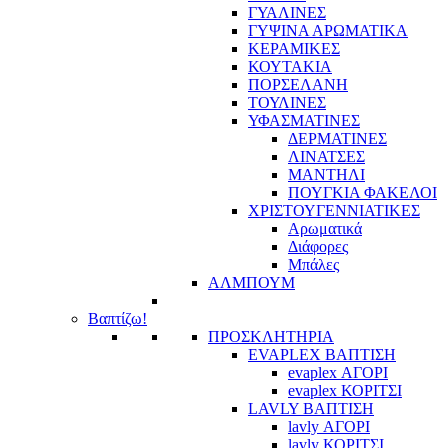
ΓΥΑΛΙΝΕΣ
ΓΥΨΙΝΑ ΑΡΩΜΑΤΙΚΑ
ΚΕΡΑΜΙΚΕΣ
ΚΟΥΤΑΚΙΑ
ΠΟΡΣΕΛΑΝΗ
ΤΟΥΛΙΝΕΣ
ΥΦΑΣΜΑΤΙΝΕΣ
ΔΕΡΜΑΤΙΝΕΣ
ΛΙΝΑΤΣΕΣ
ΜΑΝΤΗΛΙ
ΠΟΥΓΚΙΑ ΦΑΚΕΛΟΙ
ΧΡΙΣΤΟΥΓΕΝΝΙΑΤΙΚΕΣ
Αρωματικά
Διάφορες
Μπάλες
ΑΛΜΠΟΥΜ
Βαπτίζω!
ΠΡΟΣΚΛΗΤΗΡΙΑ
EVAPLEX ΒΑΠΤΙΣΗ
evaplex ΑΓΟΡΙ
evaplex ΚΟΡΙΤΣΙ
LAVLY ΒΑΠΤΙΣΗ
lavly ΑΓΟΡΙ
lavly ΚΟΡΙΤΣΙ