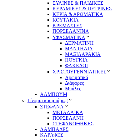
ΞΥΛΙΝΕΣ & ΠΑΙΔΙΚΕΣ
ΚΕΡΑΜΙΚΕΣ & ΠΕΤΡΙΝΕΣ
ΚΕΡΙΑ & ΑΡΩΜΑΤΙΚΑ
ΚΟΥΤΑΚΙΑ
ΚΡΕΜΑΣΤΕΣ
ΠΟΡΣΕΛΑΝΙΝΑ
ΥΦΑΣΜΑΤΙΝA
ΔΕΡΜΑΤΙΝΗ
ΜΑΝΤΗΛΙΑ
ΜΑΞΙΛΑΡΑΚΙΑ
ΠΟΥΓΚΙΑ
ΦΑΚΕΛΟΙ
ΧΡΙΣΤΟΥΓΕΝΝΙΑΤΙΚΕΣ
Αρωματικά
Διάφορες
Μπάλες
ΑΛΜΠΟΥΜ
Γίνομαι κουμπάρος!
ΣΤΕΦΑΝΑ
ΜΕΤΑΛΛΙΚΑ
ΠΟΡΣΕΛΑΝΗ
ΣΤΕΦΑΝΟΘΗΚΕΣ
ΛΑΜΠΑΔΕΣ
ΚΑΡΑΦΕΣ