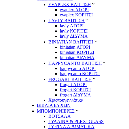
EVAPLEX ΒΑΠΤΙΣΗ
evaplex ΑΓΟΡΙ
evaplex ΚΟΡΙΤΣΙ
LAVLY ΒΑΠΤΙΣΗ
lavly ΑΓΟΡΙ
lavly ΚΟΡΙΤΣΙ
lavly ΔΙΔΥΜΑ
ΒΙΝΙΑΤΙΑΝ ΒΑΠΤΙΣΗ
biniatian ΑΓΟΡΙ
biniatian ΚΟΡΙΤΣΙ
biniatian ΔΙΔΥΜΑ
HAPPYCANTO ΒΑΠΤΙΣΗ
happycanto ΑΓΟΡΙ
happycanto ΚΟΡΙΤΣΙ
FROGART ΒΑΠΤΙΣΗ
frogart ΑΓΟΡΙ
frogart ΚΟΡΙΤΣΙ
frogart ΔΙΔΥΜΑ
Χριστουγεννιάτικα
ΒΙΒΛΙΑ ΕΥΧΩΝ
ΜΠΟΜΠΟΝΙΕΡΕΣ
ΒΟΤΣΑΛΑ
ΓΥΑΛΙΝΑ & PLEXI GLASS
ΓΥΨΙΝΑ ΑΡΩΜΑΤΙΚΑ