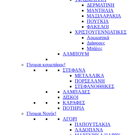
ΔΕΡΜΑΤΙΝΗ
ΜΑΝΤΗΛΙΑ
ΜΑΞΙΛΑΡΑΚΙΑ
ΠΟΥΓΚΙΑ
ΦΑΚΕΛΟΙ
ΧΡΙΣΤΟΥΓΕΝΝΙΑΤΙΚΕΣ
Αρωματικά
Διάφορες
Μπάλες
ΑΛΜΠΟΥΜ
Γίνομαι κουμπάρος!
ΣΤΕΦΑΝΑ
ΜΕΤΑΛΛΙΚΑ
ΠΟΡΣΕΛΑΝΗ
ΣΤΕΦΑΝΟΘΗΚΕΣ
ΛΑΜΠΑΔΕΣ
ΔΙΣΚΟΙ
ΚΑΡΑΦΕΣ
ΠΟΤΗΡΙΑ
Γίνομαι Νονός!
ΑΓΟΡΙ
ΠΑΠΟΥΤΣΑΚΙΑ
ΛΑΔΟΠΑΝΑ