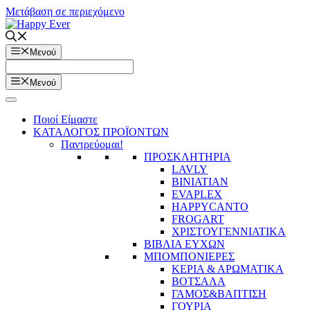
Μετάβαση σε περιεχόμενο
Μενού
Μενού
Ποιοί Είμαστε
ΚΑΤΑΛΟΓΟΣ ΠΡΟΪΟΝΤΩΝ
Παντρεύομαι!
ΠΡΟΣΚΛΗΤΗΡΙΑ
LAVLY
BINIATIAN
EVAPLEX
HAPPYCANTO
FROGART
ΧΡΙΣΤΟΥΓΕΝΝΙΑΤΙΚΑ
ΒΙΒΛΙΑ ΕΥΧΩΝ
ΜΠΟΜΠΟΝΙΕΡΕΣ
ΚΕΡΙΑ & ΑΡΩΜΑΤΙΚΑ
ΒΟΤΣΑΛΑ
ΓΑΜΟΣ&ΒΑΠΤΙΣΗ
ΓΟΥΡΙΑ