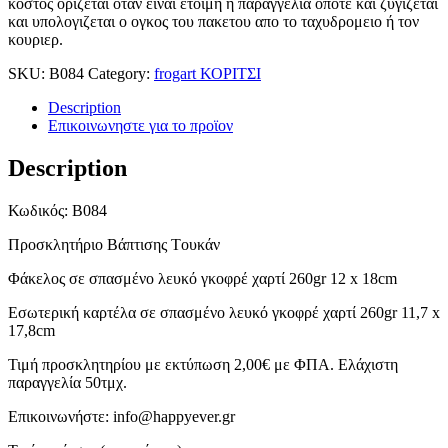
κοστος οριζεται οταν ειναι ετοιμη η παραγγελια οποτε και ζυγιζεται
και υπολογιζεται ο ογκος του πακετου απο το ταχυδρομειο ή τον
κουριερ.
SKU:
B084
Category:
frogart ΚΟΡΙΤΣΙ
Description
Επικοινωνηστε για το προϊoν
Description
Κωδικός: B084
Προσκλητήριο Βάπτισης Tουκάν
Φάκελος σε σπασμένο λευκό γκοφρέ χαρτί 260gr 12 x 18cm
Εσωτερική καρτέλα σε σπασμένο λευκό γκοφρέ χαρτί 260gr 11,7 x
17,8cm
Τιμή προσκλητηρίου με εκτύπωση 2,00€ με ΦΠΑ. Ελάχιστη
παραγγελία 50τμχ.
Επικοινωνήστε: info@happyever.gr