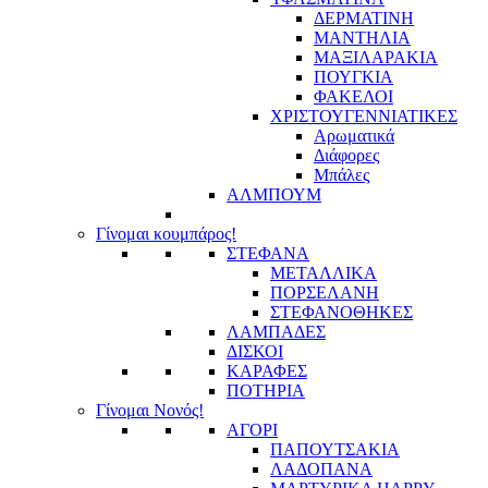
ΔΕΡΜΑΤΙΝΗ
ΜΑΝΤΗΛΙΑ
ΜΑΞΙΛΑΡΑΚΙΑ
ΠΟΥΓΚΙΑ
ΦΑΚΕΛΟΙ
ΧΡΙΣΤΟΥΓΕΝΝΙΑΤΙΚΕΣ
Αρωματικά
Διάφορες
Μπάλες
ΑΛΜΠΟΥΜ
Γίνομαι κουμπάρος!
ΣΤΕΦΑΝΑ
ΜΕΤΑΛΛΙΚΑ
ΠΟΡΣΕΛΑΝΗ
ΣΤΕΦΑΝΟΘΗΚΕΣ
ΛΑΜΠΑΔΕΣ
ΔΙΣΚΟΙ
ΚΑΡΑΦΕΣ
ΠΟΤΗΡΙΑ
Γίνομαι Νονός!
ΑΓΟΡΙ
ΠΑΠΟΥΤΣΑΚΙΑ
ΛΑΔΟΠΑΝΑ