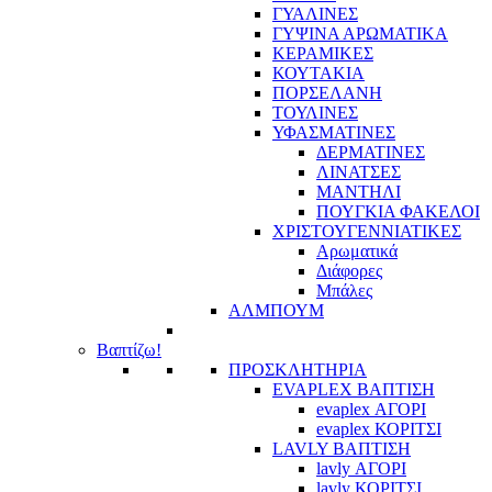
ΓΥΑΛΙΝΕΣ
ΓΥΨΙΝΑ ΑΡΩΜΑΤΙΚΑ
ΚΕΡΑΜΙΚΕΣ
ΚΟΥΤΑΚΙΑ
ΠΟΡΣΕΛΑΝΗ
ΤΟΥΛΙΝΕΣ
ΥΦΑΣΜΑΤΙΝΕΣ
ΔΕΡΜΑΤΙΝΕΣ
ΛΙΝΑΤΣΕΣ
ΜΑΝΤΗΛΙ
ΠΟΥΓΚΙΑ ΦΑΚΕΛΟΙ
ΧΡΙΣΤΟΥΓΕΝΝΙΑΤΙΚΕΣ
Αρωματικά
Διάφορες
Μπάλες
ΑΛΜΠΟΥΜ
Βαπτίζω!
ΠΡΟΣΚΛΗΤΗΡΙΑ
EVAPLEX ΒΑΠΤΙΣΗ
evaplex ΑΓΟΡΙ
evaplex ΚΟΡΙΤΣΙ
LAVLY ΒΑΠΤΙΣΗ
lavly ΑΓΟΡΙ
lavly ΚΟΡΙΤΣΙ