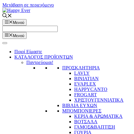
Μετάβαση σε περιεχόμενο
Μενού
Μενού
Ποιοί Είμαστε
ΚΑΤΑΛΟΓΟΣ ΠΡΟΪΟΝΤΩΝ
Παντρεύομαι!
ΠΡΟΣΚΛΗΤΗΡΙΑ
LAVLY
BINIATIAN
EVAPLEX
HAPPYCANTO
FROGART
ΧΡΙΣΤΟΥΓΕΝΝΙΑΤΙΚΑ
ΒΙΒΛΙΑ ΕΥΧΩΝ
ΜΠΟΜΠΟΝΙΕΡΕΣ
ΚΕΡΙΑ & ΑΡΩΜΑΤΙΚΑ
ΒΟΤΣΑΛΑ
ΓΑΜΟΣ&ΒΑΠΤΙΣΗ
ΓΟΥΡΙΑ