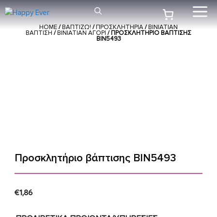
Μετάβαση
Me
σε
HOME
/
ΒΑΠΤΙΖΩ!
/
ΠΡΟΣΚΛΗΤΗΡΙΑ
/
ΒΙΝΙΑΤΙΑΝ
περιεχόμενο
ΒΑΠΤΙΣΗ
/
BINIATIAN ΑΓΟΡΙ
/ ΠΡΟΣΚΛΗΤΉΡΙΟ ΒΆΠΤΙΣΗΣ
ΒΙΝ5493
Προσκλητήριο βάπτισης ΒΙΝ5493
€
1,86