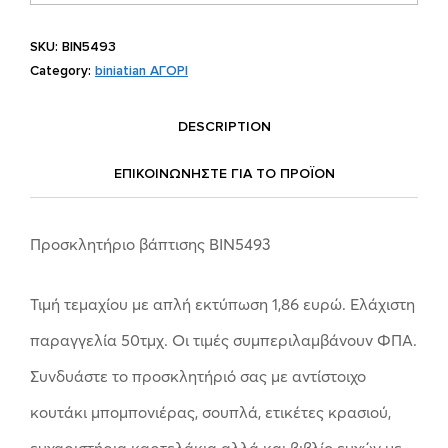
SKU:
BIN5493
Category:
biniatian ΑΓΟΡΙ
DESCRIPTION
ΕΠΙΚΟΙΝΩΝΗΣΤΕ ΓΙΑ ΤΟ ΠΡΟΪOΝ
Προσκλητήριο βάπτισης ΒΙΝ5493
Τιμή τεμαχίου με απλή εκτύπωση 1,86 ευρώ. Ελάχιστη
παραγγελία 50τμχ. Οι τιμές συμπεριλαμβάνουν ΦΠΑ.
Συνδυάστε το προσκλητήριό σας με αντίστοιχο
κουτάκι μπομπονιέρας, σουπλά, ετικέτες κρασιού,
ευχαριστήρια καρτελάκια αλλά και βιβλίο ευχών με