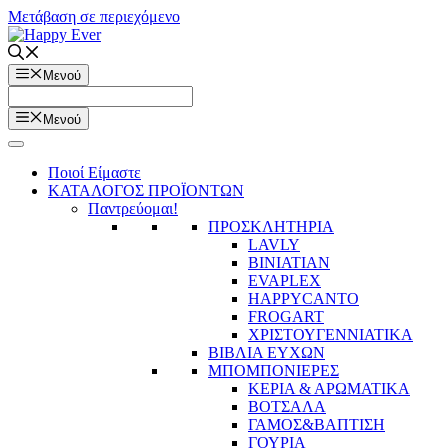
Μετάβαση σε περιεχόμενο
Μενού
Μενού
Ποιοί Είμαστε
ΚΑΤΑΛΟΓΟΣ ΠΡΟΪΟΝΤΩΝ
Παντρεύομαι!
ΠΡΟΣΚΛΗΤΗΡΙΑ
LAVLY
BINIATIAN
EVAPLEX
HAPPYCANTO
FROGART
ΧΡΙΣΤΟΥΓΕΝΝΙΑΤΙΚΑ
ΒΙΒΛΙΑ ΕΥΧΩΝ
ΜΠΟΜΠΟΝΙΕΡΕΣ
ΚΕΡΙΑ & ΑΡΩΜΑΤΙΚΑ
ΒΟΤΣΑΛΑ
ΓΑΜΟΣ&ΒΑΠΤΙΣΗ
ΓΟΥΡΙΑ