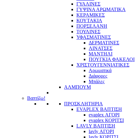
ΓΥΑΛΙΝΕΣ
ΓΥΨΙΝΑ ΑΡΩΜΑΤΙΚΑ
ΚΕΡΑΜΙΚΕΣ
ΚΟΥΤΑΚΙΑ
ΠΟΡΣΕΛΑΝΗ
ΤΟΥΛΙΝΕΣ
ΥΦΑΣΜΑΤΙΝΕΣ
ΔΕΡΜΑΤΙΝΕΣ
ΛΙΝΑΤΣΕΣ
ΜΑΝΤΗΛΙ
ΠΟΥΓΚΙΑ ΦΑΚΕΛΟΙ
ΧΡΙΣΤΟΥΓΕΝΝΙΑΤΙΚΕΣ
Αρωματικά
Διάφορες
Μπάλες
ΑΛΜΠΟΥΜ
Βαπτίζω!
ΠΡΟΣΚΛΗΤΗΡΙΑ
EVAPLEX ΒΑΠΤΙΣΗ
evaplex ΑΓΟΡΙ
evaplex ΚΟΡΙΤΣΙ
LAVLY ΒΑΠΤΙΣΗ
lavly ΑΓΟΡΙ
lavly ΚΟΡΙΤΣΙ