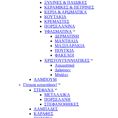
ΞΥΛΙΝΕΣ & ΠΑΙΔΙΚΕΣ
ΚΕΡΑΜΙΚΕΣ & ΠΕΤΡΙΝΕΣ
ΚΕΡΙΑ & ΑΡΩΜΑΤΙΚΑ
ΚΟΥΤΑΚΙΑ
ΚΡΕΜΑΣΤΕΣ
ΠΟΡΣΕΛΑΝΙΝΑ
ΥΦΑΣΜΑΤΙΝA
ΔΕΡΜΑΤΙΝΗ
ΜΑΝΤΗΛΙΑ
ΜΑΞΙΛΑΡΑΚΙΑ
ΠΟΥΓΚΙΑ
ΦΑΚΕΛΟΙ
ΧΡΙΣΤΟΥΓΕΝΝΙΑΤΙΚΕΣ
Αρωματικά
Διάφορες
Μπάλες
ΑΛΜΠΟΥΜ
Γίνομαι κουμπάρος!
ΣΤΕΦΑΝΑ
ΜΕΤΑΛΛΙΚΑ
ΠΟΡΣΕΛΑΝΗ
ΣΤΕΦΑΝΟΘΗΚΕΣ
ΛΑΜΠΑΔΕΣ
ΚΑΡΑΦΕΣ