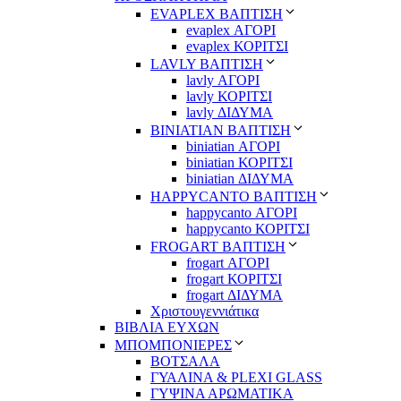
EVAPLEX ΒΑΠΤΙΣΗ
evaplex ΑΓΟΡΙ
evaplex ΚΟΡΙΤΣΙ
LAVLY ΒΑΠΤΙΣΗ
lavly ΑΓΟΡΙ
lavly ΚΟΡΙΤΣΙ
lavly ΔΙΔΥΜΑ
ΒΙΝΙΑΤΙΑΝ ΒΑΠΤΙΣΗ
biniatian ΑΓΟΡΙ
biniatian ΚΟΡΙΤΣΙ
biniatian ΔΙΔΥΜΑ
HAPPYCANTO ΒΑΠΤΙΣΗ
happycanto ΑΓΟΡΙ
happycanto ΚΟΡΙΤΣΙ
FROGART ΒΑΠΤΙΣΗ
frogart ΑΓΟΡΙ
frogart ΚΟΡΙΤΣΙ
frogart ΔΙΔΥΜΑ
Χριστουγεννιάτικα
ΒΙΒΛΙΑ ΕΥΧΩΝ
ΜΠΟΜΠΟΝΙΕΡΕΣ
ΒΟΤΣΑΛΑ
ΓΥΑΛΙΝΑ & PLEXI GLASS
ΓΥΨΙΝΑ ΑΡΩΜΑΤΙΚΑ