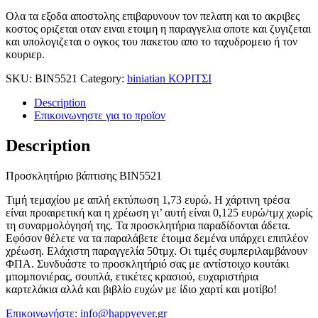
Ολα τα εξοδα αποστολης επιβαρυνουν τον πελατη και το ακριβες
κοστος οριζεται οταν ειναι ετοιμη η παραγγελια οποτε και ζυγιζεται
και υπολογιζεται ο ογκος του πακετου απο το ταχυδρομειο ή τον
κουριερ.
SKU:
BIN5521
Category:
biniatian ΚΟΡΙΤΣΙ
Description
Επικοινωνηστε για το προϊoν
Description
Προσκλητήριο βάπτισης ΒΙΝ5521
Τιμή τεμαχίου με απλή εκτύπωση 1,73 ευρώ. Η χάρτινη τρέσα
είναι προαιρετική και η χρέωση γι’ αυτή είναι 0,125 ευρώ/τμχ χωρίς
τη συναρμολόγησή της. Τα προσκλητήρια παραδίδονται άδετα.
Εφόσον θέλετε να τα παραλάβετε έτοιμα δεμένα υπάρχει επιπλέον
χρέωση. Ελάχιστη παραγγελία 50τμχ. Οι τιμές συμπεριλαμβάνουν
ΦΠΑ. Συνδυάστε το προσκλητήριό σας με αντίστοιχο κουτάκι
μπομπονιέρας, σουπλά, ετικέτες κρασιού, ευχαριστήρια
καρτελάκια αλλά και βιβλίο ευχών με ίδιο χαρτί και μοτίβο!
Επικοινωνήστε: info@happyever.gr