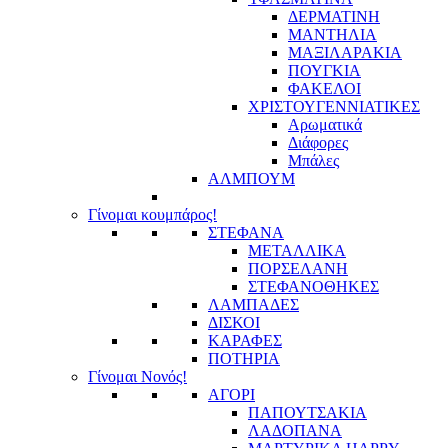
ΔΕΡΜΑΤΙΝΗ
ΜΑΝΤΗΛΙΑ
ΜΑΞΙΛΑΡΑΚΙΑ
ΠΟΥΓΚΙΑ
ΦΑΚΕΛΟΙ
ΧΡΙΣΤΟΥΓΕΝΝΙΑΤΙΚΕΣ
Αρωματικά
Διάφορες
Μπάλες
ΑΛΜΠΟΥΜ
Γίνομαι κουμπάρος!
ΣΤΕΦΑΝΑ
ΜΕΤΑΛΛΙΚΑ
ΠΟΡΣΕΛΑΝΗ
ΣΤΕΦΑΝΟΘΗΚΕΣ
ΛΑΜΠΑΔΕΣ
ΔΙΣΚΟΙ
ΚΑΡΑΦΕΣ
ΠΟΤΗΡΙΑ
Γίνομαι Νονός!
ΑΓΟΡΙ
ΠΑΠΟΥΤΣΑΚΙΑ
ΛΑΔΟΠΑΝΑ