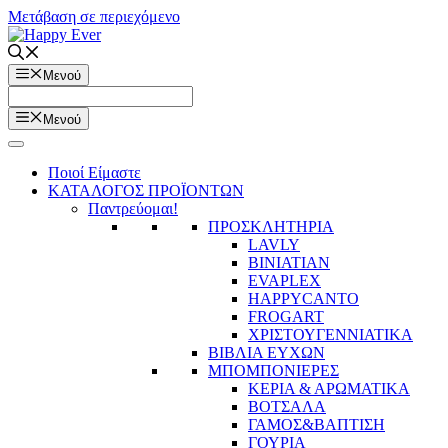
Μετάβαση σε περιεχόμενο
Μενού
Μενού
Ποιοί Είμαστε
ΚΑΤΑΛΟΓΟΣ ΠΡΟΪΟΝΤΩΝ
Παντρεύομαι!
ΠΡΟΣΚΛΗΤΗΡΙΑ
LAVLY
BINIATIAN
EVAPLEX
HAPPYCANTO
FROGART
ΧΡΙΣΤΟΥΓΕΝΝΙΑΤΙΚΑ
ΒΙΒΛΙΑ ΕΥΧΩΝ
ΜΠΟΜΠΟΝΙΕΡΕΣ
ΚΕΡΙΑ & ΑΡΩΜΑΤΙΚΑ
ΒΟΤΣΑΛΑ
ΓΑΜΟΣ&ΒΑΠΤΙΣΗ
ΓΟΥΡΙΑ