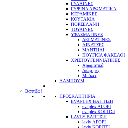
ΓΥΑΛΙΝΕΣ
ΓΥΨΙΝΑ ΑΡΩΜΑΤΙΚΑ
ΚΕΡΑΜΙΚΕΣ
ΚΟΥΤΑΚΙΑ
ΠΟΡΣΕΛΑΝΗ
ΤΟΥΛΙΝΕΣ
ΥΦΑΣΜΑΤΙΝΕΣ
ΔΕΡΜΑΤΙΝΕΣ
ΛΙΝΑΤΣΕΣ
ΜΑΝΤΗΛΙ
ΠΟΥΓΚΙΑ ΦΑΚΕΛΟΙ
ΧΡΙΣΤΟΥΓΕΝΝΙΑΤΙΚΕΣ
Αρωματικά
Διάφορες
Μπάλες
ΑΛΜΠΟΥΜ
Βαπτίζω!
ΠΡΟΣΚΛΗΤΗΡΙΑ
EVAPLEX ΒΑΠΤΙΣΗ
evaplex ΑΓΟΡΙ
evaplex ΚΟΡΙΤΣΙ
LAVLY ΒΑΠΤΙΣΗ
lavly ΑΓΟΡΙ
lavly ΚΟΡΙΤΣΙ