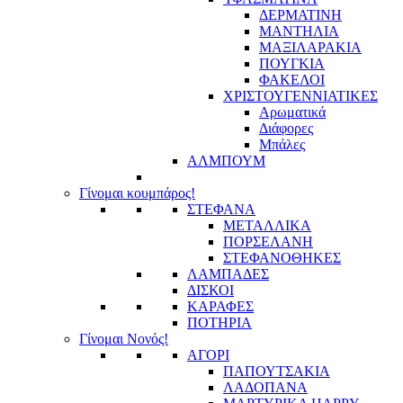
ΔΕΡΜΑΤΙΝΗ
ΜΑΝΤΗΛΙΑ
ΜΑΞΙΛΑΡΑΚΙΑ
ΠΟΥΓΚΙΑ
ΦΑΚΕΛΟΙ
ΧΡΙΣΤΟΥΓΕΝΝΙΑΤΙΚΕΣ
Αρωματικά
Διάφορες
Μπάλες
ΑΛΜΠΟΥΜ
Γίνομαι κουμπάρος!
ΣΤΕΦΑΝΑ
ΜΕΤΑΛΛΙΚΑ
ΠΟΡΣΕΛΑΝΗ
ΣΤΕΦΑΝΟΘΗΚΕΣ
ΛΑΜΠΑΔΕΣ
ΔΙΣΚΟΙ
ΚΑΡΑΦΕΣ
ΠΟΤΗΡΙΑ
Γίνομαι Νονός!
ΑΓΟΡΙ
ΠΑΠΟΥΤΣΑΚΙΑ
ΛΑΔΟΠΑΝΑ