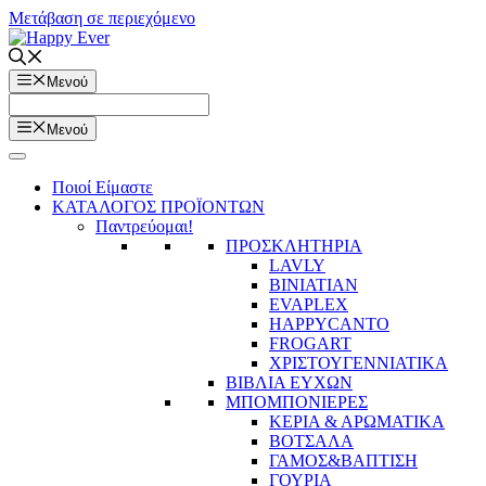
Μετάβαση σε περιεχόμενο
Μενού
Μενού
Ποιοί Είμαστε
ΚΑΤΑΛΟΓΟΣ ΠΡΟΪΟΝΤΩΝ
Παντρεύομαι!
ΠΡΟΣΚΛΗΤΗΡΙΑ
LAVLY
BINIATIAN
EVAPLEX
HAPPYCANTO
FROGART
ΧΡΙΣΤΟΥΓΕΝΝΙΑΤΙΚΑ
ΒΙΒΛΙΑ ΕΥΧΩΝ
ΜΠΟΜΠΟΝΙΕΡΕΣ
ΚΕΡΙΑ & ΑΡΩΜΑΤΙΚΑ
ΒΟΤΣΑΛΑ
ΓΑΜΟΣ&ΒΑΠΤΙΣΗ
ΓΟΥΡΙΑ