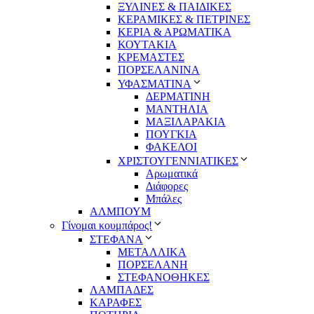
ΞΥΛΙΝΕΣ & ΠΑΙΔΙΚΕΣ
ΚΕΡΑΜΙΚΕΣ & ΠΕΤΡΙΝΕΣ
ΚΕΡΙΑ & ΑΡΩΜΑΤΙΚΑ
ΚΟΥΤΑΚΙΑ
ΚΡΕΜΑΣΤΕΣ
ΠΟΡΣΕΛΑΝΙΝΑ
ΥΦΑΣΜΑΤΙΝA
ΔΕΡΜΑΤΙΝΗ
ΜΑΝΤΗΛΙΑ
ΜΑΞΙΛΑΡΑΚΙΑ
ΠΟΥΓΚΙΑ
ΦΑΚΕΛΟΙ
ΧΡΙΣΤΟΥΓΕΝΝΙΑΤΙΚΕΣ
Αρωματικά
Διάφορες
Μπάλες
ΑΛΜΠΟΥΜ
Γίνομαι κουμπάρος!
ΣΤΕΦΑΝΑ
ΜΕΤΑΛΛΙΚΑ
ΠΟΡΣΕΛΑΝΗ
ΣΤΕΦΑΝΟΘΗΚΕΣ
ΛΑΜΠΑΔΕΣ
ΚΑΡΑΦΕΣ