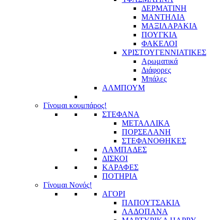
ΔΕΡΜΑΤΙΝΗ
ΜΑΝΤΗΛΙΑ
ΜΑΞΙΛΑΡΑΚΙΑ
ΠΟΥΓΚΙΑ
ΦΑΚΕΛΟΙ
ΧΡΙΣΤΟΥΓΕΝΝΙΑΤΙΚΕΣ
Αρωματικά
Διάφορες
Μπάλες
ΑΛΜΠΟΥΜ
Γίνομαι κουμπάρος!
ΣΤΕΦΑΝΑ
ΜΕΤΑΛΛΙΚΑ
ΠΟΡΣΕΛΑΝΗ
ΣΤΕΦΑΝΟΘΗΚΕΣ
ΛΑΜΠΑΔΕΣ
ΔΙΣΚΟΙ
ΚΑΡΑΦΕΣ
ΠΟΤΗΡΙΑ
Γίνομαι Νονός!
ΑΓΟΡΙ
ΠΑΠΟΥΤΣΑΚΙΑ
ΛΑΔΟΠΑΝΑ