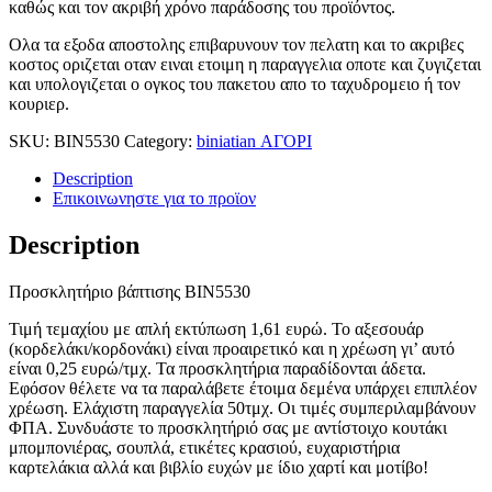
καθώς και τον ακριβή χρόνο παράδοσης του προϊόντος.
Ολα τα εξοδα αποστολης επιβαρυνουν τον πελατη και το ακριβες
κοστος οριζεται οταν ειναι ετοιμη η παραγγελια οποτε και ζυγιζεται
και υπολογιζεται ο ογκος του πακετου απο το ταχυδρομειο ή τον
κουριερ.
SKU:
BIN5530
Category:
biniatian ΑΓΟΡΙ
Description
Επικοινωνηστε για το προϊoν
Description
Προσκλητήριο βάπτισης ΒΙΝ5530
Τιμή τεμαχίου με απλή εκτύπωση 1,61 ευρώ.
Το αξεσουάρ
(κορδελάκι/κορδονάκι) είναι προαιρετικό και η χρέωση γι’ αυτό
είναι 0,25 ευρώ/τμχ. Τα προσκλητήρια παραδίδονται άδετα.
Εφόσον θέλετε να τα παραλάβετε έτοιμα δεμένα υπάρχει επιπλέον
χρέωση. Ελάχιστη παραγγελία 50τμχ. Οι τιμές συμπεριλαμβάνουν
ΦΠΑ. Συνδυάστε το προσκλητήριό σας με αντίστοιχο κουτάκι
μπομπονιέρας, σουπλά, ετικέτες κρασιού, ευχαριστήρια
καρτελάκια αλλά και βιβλίο ευχών με ίδιο χαρτί και μοτίβο!