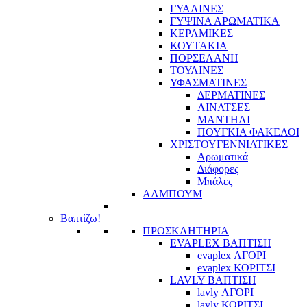
ΓΥΑΛΙΝΕΣ
ΓΥΨΙΝΑ ΑΡΩΜΑΤΙΚΑ
ΚΕΡΑΜΙΚΕΣ
ΚΟΥΤΑΚΙΑ
ΠΟΡΣΕΛΑΝΗ
ΤΟΥΛΙΝΕΣ
ΥΦΑΣΜΑΤΙΝΕΣ
ΔΕΡΜΑΤΙΝΕΣ
ΛΙΝΑΤΣΕΣ
ΜΑΝΤΗΛΙ
ΠΟΥΓΚΙΑ ΦΑΚΕΛΟΙ
ΧΡΙΣΤΟΥΓΕΝΝΙΑΤΙΚΕΣ
Αρωματικά
Διάφορες
Μπάλες
ΑΛΜΠΟΥΜ
Βαπτίζω!
ΠΡΟΣΚΛΗΤΗΡΙΑ
EVAPLEX ΒΑΠΤΙΣΗ
evaplex ΑΓΟΡΙ
evaplex ΚΟΡΙΤΣΙ
LAVLY ΒΑΠΤΙΣΗ
lavly ΑΓΟΡΙ
lavly ΚΟΡΙΤΣΙ