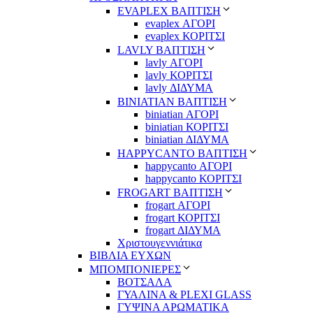
EVAPLEX ΒΑΠΤΙΣΗ
evaplex ΑΓΟΡΙ
evaplex ΚΟΡΙΤΣΙ
LAVLY ΒΑΠΤΙΣΗ
lavly ΑΓΟΡΙ
lavly ΚΟΡΙΤΣΙ
lavly ΔΙΔΥΜΑ
ΒΙΝΙΑΤΙΑΝ ΒΑΠΤΙΣΗ
biniatian ΑΓΟΡΙ
biniatian ΚΟΡΙΤΣΙ
biniatian ΔΙΔΥΜΑ
HAPPYCANTO ΒΑΠΤΙΣΗ
happycanto ΑΓΟΡΙ
happycanto ΚΟΡΙΤΣΙ
FROGART ΒΑΠΤΙΣΗ
frogart ΑΓΟΡΙ
frogart ΚΟΡΙΤΣΙ
frogart ΔΙΔΥΜΑ
Χριστουγεννιάτικα
ΒΙΒΛΙΑ ΕΥΧΩΝ
ΜΠΟΜΠΟΝΙΕΡΕΣ
ΒΟΤΣΑΛΑ
ΓΥΑΛΙΝΑ & PLEXI GLASS
ΓΥΨΙΝΑ ΑΡΩΜΑΤΙΚΑ