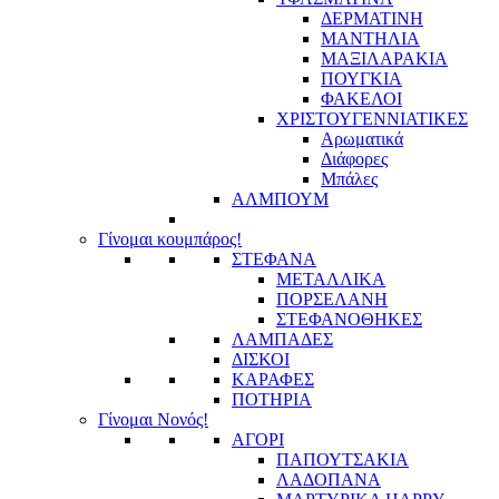
ΔΕΡΜΑΤΙΝΗ
ΜΑΝΤΗΛΙΑ
ΜΑΞΙΛΑΡΑΚΙΑ
ΠΟΥΓΚΙΑ
ΦΑΚΕΛΟΙ
ΧΡΙΣΤΟΥΓΕΝΝΙΑΤΙΚΕΣ
Αρωματικά
Διάφορες
Μπάλες
ΑΛΜΠΟΥΜ
Γίνομαι κουμπάρος!
ΣΤΕΦΑΝΑ
ΜΕΤΑΛΛΙΚΑ
ΠΟΡΣΕΛΑΝΗ
ΣΤΕΦΑΝΟΘΗΚΕΣ
ΛΑΜΠΑΔΕΣ
ΔΙΣΚΟΙ
ΚΑΡΑΦΕΣ
ΠΟΤΗΡΙΑ
Γίνομαι Νονός!
ΑΓΟΡΙ
ΠΑΠΟΥΤΣΑΚΙΑ
ΛΑΔΟΠΑΝΑ