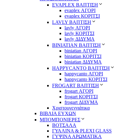
EVAPLEX ΒΑΠΤΙΣΗ
evaplex ΑΓΟΡΙ
evaplex ΚΟΡΙΤΣΙ
LAVLY ΒΑΠΤΙΣΗ
lavly ΑΓΟΡΙ
lavly ΚΟΡΙΤΣΙ
lavly ΔΙΔΥΜΑ
ΒΙΝΙΑΤΙΑΝ ΒΑΠΤΙΣΗ
biniatian ΑΓΟΡΙ
biniatian ΚΟΡΙΤΣΙ
biniatian ΔΙΔΥΜΑ
HAPPYCANTO ΒΑΠΤΙΣΗ
happycanto ΑΓΟΡΙ
happycanto ΚΟΡΙΤΣΙ
FROGART ΒΑΠΤΙΣΗ
frogart ΑΓΟΡΙ
frogart ΚΟΡΙΤΣΙ
frogart ΔΙΔΥΜΑ
Χριστουγεννιάτικα
ΒΙΒΛΙΑ ΕΥΧΩΝ
ΜΠΟΜΠΟΝΙΕΡΕΣ
ΒΟΤΣΑΛΑ
ΓΥΑΛΙΝΑ & PLEXI GLASS
ΓΥΨΙΝΑ ΑΡΩΜΑΤΙΚΑ