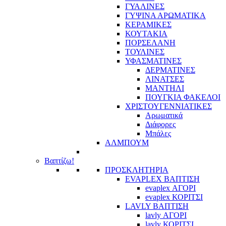
ΓΥΑΛΙΝΕΣ
ΓΥΨΙΝΑ ΑΡΩΜΑΤΙΚΑ
ΚΕΡΑΜΙΚΕΣ
ΚΟΥΤΑΚΙΑ
ΠΟΡΣΕΛΑΝΗ
ΤΟΥΛΙΝΕΣ
ΥΦΑΣΜΑΤΙΝΕΣ
ΔΕΡΜΑΤΙΝΕΣ
ΛΙΝΑΤΣΕΣ
ΜΑΝΤΗΛΙ
ΠΟΥΓΚΙΑ ΦΑΚΕΛΟΙ
ΧΡΙΣΤΟΥΓΕΝΝΙΑΤΙΚΕΣ
Αρωματικά
Διάφορες
Μπάλες
ΑΛΜΠΟΥΜ
Βαπτίζω!
ΠΡΟΣΚΛΗΤΗΡΙΑ
EVAPLEX ΒΑΠΤΙΣΗ
evaplex ΑΓΟΡΙ
evaplex ΚΟΡΙΤΣΙ
LAVLY ΒΑΠΤΙΣΗ
lavly ΑΓΟΡΙ
lavly ΚΟΡΙΤΣΙ