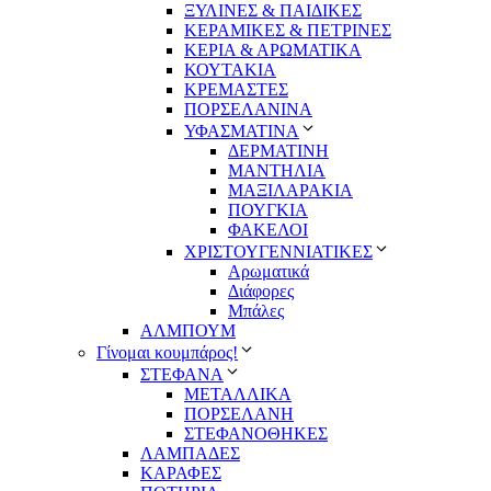
ΞΥΛΙΝΕΣ & ΠΑΙΔΙΚΕΣ
ΚΕΡΑΜΙΚΕΣ & ΠΕΤΡΙΝΕΣ
ΚΕΡΙΑ & ΑΡΩΜΑΤΙΚΑ
ΚΟΥΤΑΚΙΑ
ΚΡΕΜΑΣΤΕΣ
ΠΟΡΣΕΛΑΝΙΝΑ
ΥΦΑΣΜΑΤΙΝA
ΔΕΡΜΑΤΙΝΗ
ΜΑΝΤΗΛΙΑ
ΜΑΞΙΛΑΡΑΚΙΑ
ΠΟΥΓΚΙΑ
ΦΑΚΕΛΟΙ
ΧΡΙΣΤΟΥΓΕΝΝΙΑΤΙΚΕΣ
Αρωματικά
Διάφορες
Μπάλες
ΑΛΜΠΟΥΜ
Γίνομαι κουμπάρος!
ΣΤΕΦΑΝΑ
ΜΕΤΑΛΛΙΚΑ
ΠΟΡΣΕΛΑΝΗ
ΣΤΕΦΑΝΟΘΗΚΕΣ
ΛΑΜΠΑΔΕΣ
ΚΑΡΑΦΕΣ