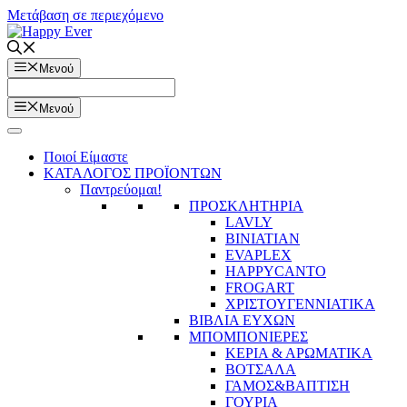
Μετάβαση σε περιεχόμενο
Μενού
Μενού
Ποιοί Είμαστε
ΚΑΤΑΛΟΓΟΣ ΠΡΟΪΟΝΤΩΝ
Παντρεύομαι!
ΠΡΟΣΚΛΗΤΗΡΙΑ
LAVLY
BINIATIAN
EVAPLEX
HAPPYCANTO
FROGART
ΧΡΙΣΤΟΥΓΕΝΝΙΑΤΙΚΑ
ΒΙΒΛΙΑ ΕΥΧΩΝ
ΜΠΟΜΠΟΝΙΕΡΕΣ
ΚΕΡΙΑ & ΑΡΩΜΑΤΙΚΑ
ΒΟΤΣΑΛΑ
ΓΑΜΟΣ&ΒΑΠΤΙΣΗ
ΓΟΥΡΙΑ