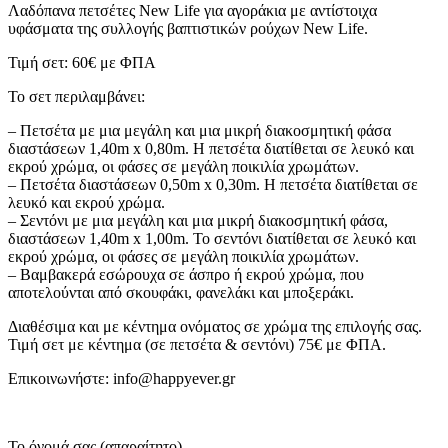
Λαδόπανα πετσέτες New Life για αγοράκια με αντίστοιχα
υφάσματα της συλλογής βαπτιστικών ρούχων New Life.
Τιμή σετ: 60€ με ΦΠΑ
Το σετ περιλαμβάνει:
– Πετσέτα με μια μεγάλη και μια μικρή διακοσμητική φάσα
διαστάσεων 1,40m x 0,80m. Η πετσέτα διατίθεται σε λευκό και
εκρού χρώμα, οι φάσες σε μεγάλη ποικιλία χρωμάτων.
– Πετσέτα διαστάσεων 0,50m x 0,30m. Η πετσέτα διατίθεται σε
λευκό και εκρού χρώμα.
– Σεντόνι με μια μεγάλη και μια μικρή διακοσμητική φάσα,
διαστάσεων 1,40m x 1,00m. Το σεντόνι διατίθεται σε λευκό και
εκρού χρώμα, οι φάσες σε μεγάλη ποικιλία χρωμάτων.
– Βαμβακερά εσώρουχα σε άσπρο ή εκρού χρώμα, που
αποτελούνται από σκουφάκι, φανελάκι και μποξεράκι.
Διαθέσιμα και με κέντημα ονόματος σε χρώμα της επιλογής σας.
Τιμή σετ με κέντημα (σε πετσέτα & σεντόνι) 75€ με ΦΠΑ.
Επικοινωνήστε: info@happyever.gr
Το όνομά σας (απαραίτητο)