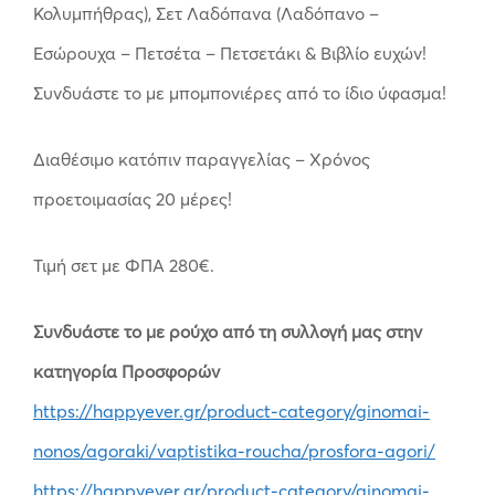
Κολυμπήθρας), Σετ Λαδόπανα (Λαδόπανο –
Εσώρουχα – Πετσέτα – Πετσετάκι & Βιβλίο ευχών!
Συνδυάστε το με μπομπονιέρες από το ίδιο ύφασμα!
Διαθέσιμο κατόπιν παραγγελίας – Χρόνος
προετοιμασίας 20 μέρες!
Τιμή σετ με ΦΠΑ 280€.
Συνδυάστε το με ρούχο από τη συλλογή μας στην
κατηγορία Προσφορών
https://happyever.gr/product-category/ginomai-
nonos/agoraki/vaptistika-roucha/prosfora-agori/
https://happyever.gr/product-category/ginomai-