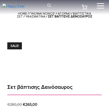
Μετάβαση
Me
σε
HOME
/
ΓΙΝΟΜΑΙ ΝΟΝΟΣ!
/
ΑΓΟΡΑΚΙ
/
ΒΑΠΤΙΣΤΙΚΑ
περιεχόμενο
ΣΕΤ
/
ΥΦΑΣΜΑΤΙΝΑ
/ ΣΕΤ ΒΆΠΤΙΣΗΣ ΔΕΙΝΌΣΑΥΡΟΣ
SALE!
Σετ βάπτισης Δεινόσαυρος
Original
Current
€
280,00
€
265,00