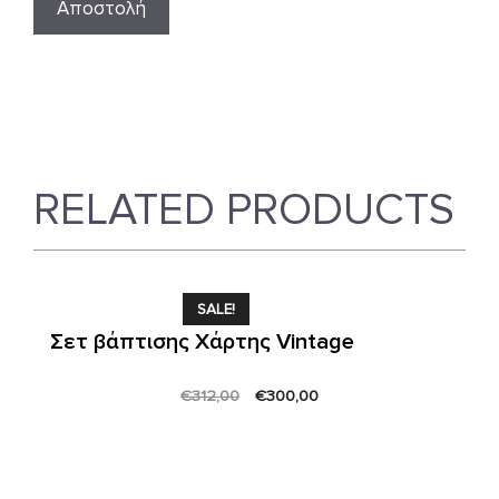
RELATED PRODUCTS
SALE!
Σετ βάπτισης Χάρτης Vintage
Original
Current
€
312,00
€
300,00
price
price
was:
is:
€312,00.
€300,00.