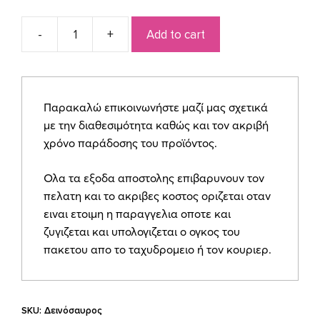
price
price
Add to cart
was:
is:
Σετ
βάπτισης
€280,00.
€265,00.
Δεινόσαυρος
quantity
Παρακαλώ επικοινωνήστε μαζί μας σχετικά
με την διαθεσιμότητα καθώς και τον ακριβή
χρόνο παράδοσης του προϊόντος.
Ολα τα εξοδα αποστολης επιβαρυνουν τον
πελατη και το ακριβες κοστος οριζεται οταν
ειναι ετοιμη η παραγγελια οποτε και
ζυγιζεται και υπολογιζεται ο ογκος του
πακετου απο το ταχυδρομειο ή τον κουριερ.
SKU:
Δεινόσαυρος