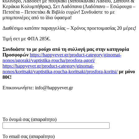
κύλινδρο, Λαδοσέτ με πουγκάκι (Μπουκαλάκι Λαδιού, Σαπούνι &
Κεράκια Κολυμπήθρας), Σετ Λαδόπανα (Λαδόπανο – Εσώρουχα –
Πετσέτα – Πετσετάκι & Βιβλίο ευχών! Συνδυάστε το με
μπομπονιέρες από το ίδιο ύφασμα!
Διαθέσιμο κατόπιν παραγγελίας – Χρόνος προετοιμασίας 20 μέρες!
Τιμή σετ με ΦΠΑ 285€.
Συνδυάστε το με ρούχο από τη συλλογή μας στην κατηγορία
Προσφορών
https://happyever.gr/product-category/ginomai-
nonos/agoraki/vaptistika-roucha/prosfora-agori/
https://happyever.gr/product-category/ginomai-
nonos/koritsaki/vaptistika-roucha-koritsaki/prosfora-koritsi/
με μόνο
80€!
Επικοινωνήστε: info@happyever.gr
Το όνομά σας (απαραίτητο)
Το email σας (απαραίτητο)