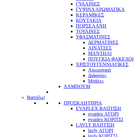
ΓΥΑΛΙΝΕΣ
ΓΥΨΙΝΑ ΑΡΩΜΑΤΙΚΑ
ΚΕΡΑΜΙΚΕΣ
ΚΟΥΤΑΚΙΑ
ΠΟΡΣΕΛΑΝΗ
ΤΟΥΛΙΝΕΣ
ΥΦΑΣΜΑΤΙΝΕΣ
ΔΕΡΜΑΤΙΝΕΣ
ΛΙΝΑΤΣΕΣ
ΜΑΝΤΗΛΙ
ΠΟΥΓΚΙΑ ΦΑΚΕΛΟΙ
ΧΡΙΣΤΟΥΓΕΝΝΙΑΤΙΚΕΣ
Αρωματικά
Διάφορες
Μπάλες
ΑΛΜΠΟΥΜ
Βαπτίζω!
ΠΡΟΣΚΛΗΤΗΡΙΑ
EVAPLEX ΒΑΠΤΙΣΗ
evaplex ΑΓΟΡΙ
evaplex ΚΟΡΙΤΣΙ
LAVLY ΒΑΠΤΙΣΗ
lavly ΑΓΟΡΙ
lavly ΚΟΡΙΤΣΙ