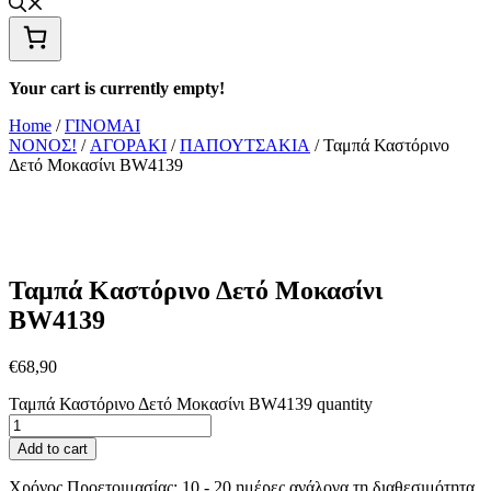
Your cart is currently empty!
Home
/
ΓΙΝΟΜΑΙ
ΝΟΝΟΣ!
/
ΑΓΟΡΑΚΙ
/
ΠΑΠΟΥΤΣΑΚΙΑ
/ Ταμπά Καστόρινο
Δετό Μοκασίνι BW4139
Ταμπά Καστόρινο Δετό Μοκασίνι
BW4139
€
68,90
Ταμπά Καστόρινο Δετό Μοκασίνι BW4139 quantity
Add to cart
Χρόνος Προετοιμασίας:
10 - 20 ημέρες ανάλογα τη διαθεσιμότητα