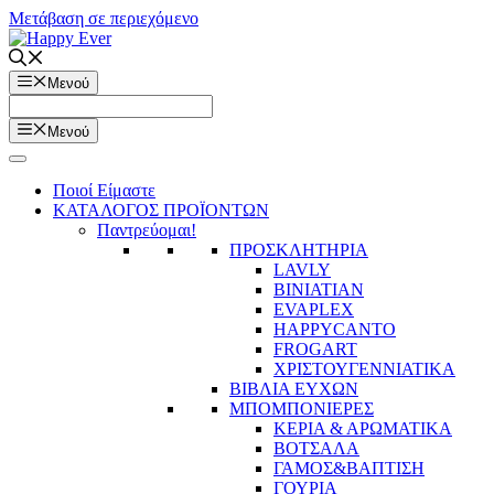
Μετάβαση σε περιεχόμενο
Μενού
Μενού
Ποιοί Είμαστε
ΚΑΤΑΛΟΓΟΣ ΠΡΟΪΟΝΤΩΝ
Παντρεύομαι!
ΠΡΟΣΚΛΗΤΗΡΙΑ
LAVLY
BINIATIAN
EVAPLEX
HAPPYCANTO
FROGART
ΧΡΙΣΤΟΥΓΕΝΝΙΑΤΙΚΑ
ΒΙΒΛΙΑ ΕΥΧΩΝ
ΜΠΟΜΠΟΝΙΕΡΕΣ
ΚΕΡΙΑ & ΑΡΩΜΑΤΙΚΑ
ΒΟΤΣΑΛΑ
ΓΑΜΟΣ&ΒΑΠΤΙΣΗ
ΓΟΥΡΙΑ