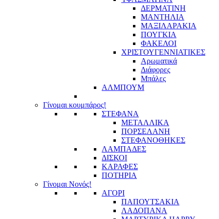
ΔΕΡΜΑΤΙΝΗ
ΜΑΝΤΗΛΙΑ
ΜΑΞΙΛΑΡΑΚΙΑ
ΠΟΥΓΚΙΑ
ΦΑΚΕΛΟΙ
ΧΡΙΣΤΟΥΓΕΝΝΙΑΤΙΚΕΣ
Αρωματικά
Διάφορες
Μπάλες
ΑΛΜΠΟΥΜ
Γίνομαι κουμπάρος!
ΣΤΕΦΑΝΑ
ΜΕΤΑΛΛΙΚΑ
ΠΟΡΣΕΛΑΝΗ
ΣΤΕΦΑΝΟΘΗΚΕΣ
ΛΑΜΠΑΔΕΣ
ΔΙΣΚΟΙ
ΚΑΡΑΦΕΣ
ΠΟΤΗΡΙΑ
Γίνομαι Νονός!
ΑΓΟΡΙ
ΠΑΠΟΥΤΣΑΚΙΑ
ΛΑΔΟΠΑΝΑ