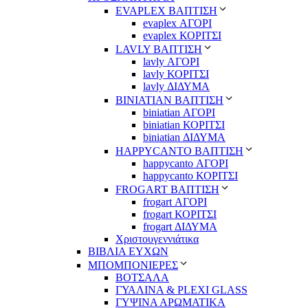
EVAPLEX ΒΑΠΤΙΣΗ
evaplex ΑΓΟΡΙ
evaplex ΚΟΡΙΤΣΙ
LAVLY ΒΑΠΤΙΣΗ
lavly ΑΓΟΡΙ
lavly ΚΟΡΙΤΣΙ
lavly ΔΙΔΥΜΑ
ΒΙΝΙΑΤΙΑΝ ΒΑΠΤΙΣΗ
biniatian ΑΓΟΡΙ
biniatian ΚΟΡΙΤΣΙ
biniatian ΔΙΔΥΜΑ
HAPPYCANTO ΒΑΠΤΙΣΗ
happycanto ΑΓΟΡΙ
happycanto ΚΟΡΙΤΣΙ
FROGART ΒΑΠΤΙΣΗ
frogart ΑΓΟΡΙ
frogart ΚΟΡΙΤΣΙ
frogart ΔΙΔΥΜΑ
Χριστουγεννιάτικα
ΒΙΒΛΙΑ ΕΥΧΩΝ
ΜΠΟΜΠΟΝΙΕΡΕΣ
ΒΟΤΣΑΛΑ
ΓΥΑΛΙΝΑ & PLEXI GLASS
ΓΥΨΙΝΑ ΑΡΩΜΑΤΙΚΑ