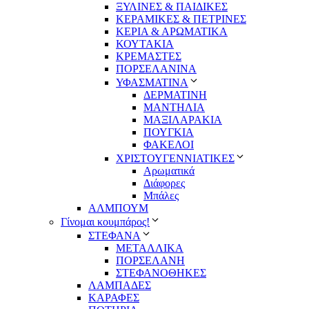
ΞΥΛΙΝΕΣ & ΠΑΙΔΙΚΕΣ
ΚΕΡΑΜΙΚΕΣ & ΠΕΤΡΙΝΕΣ
ΚΕΡΙΑ & ΑΡΩΜΑΤΙΚΑ
ΚΟΥΤΑΚΙΑ
ΚΡΕΜΑΣΤΕΣ
ΠΟΡΣΕΛΑΝΙΝΑ
ΥΦΑΣΜΑΤΙΝA
ΔΕΡΜΑΤΙΝΗ
ΜΑΝΤΗΛΙΑ
ΜΑΞΙΛΑΡΑΚΙΑ
ΠΟΥΓΚΙΑ
ΦΑΚΕΛΟΙ
ΧΡΙΣΤΟΥΓΕΝΝΙΑΤΙΚΕΣ
Αρωματικά
Διάφορες
Μπάλες
ΑΛΜΠΟΥΜ
Γίνομαι κουμπάρος!
ΣΤΕΦΑΝΑ
ΜΕΤΑΛΛΙΚΑ
ΠΟΡΣΕΛΑΝΗ
ΣΤΕΦΑΝΟΘΗΚΕΣ
ΛΑΜΠΑΔΕΣ
ΚΑΡΑΦΕΣ