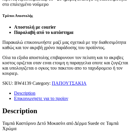
στο επιλεγμένο νούμερο
Τρόποι Αποστολής
Aποστoλή με courier
Παραλαβή από το κατάστημα
Παρακαλώ επικοινωνήστε μαζί μας σχετικά με την διαθεσιμότητα
καθώς και τον ακριβή χρόνο παράδοσης του προϊόντος.
Ολα τα εξοδα αποστολης επιβαρυνουν τον πελατη και το ακριβες
κοστος οριζεται οταν ειναι ετοιμη η παραγγελια οποτε και ζυγιζεται
και υπολογιζεται ο ογκος του πακετου απο το ταχυδρομειο ή τον
κουριερ.
SKU:
BW4139
Category:
ΠΑΠΟΥΤΣΑΚΙΑ
Description
Επικοινωνηστε για το προϊoν
Description
Ταμπά Καστόρινο Δετό Μοκασίνι από Δέρμα Suede σε Ταμπά
Χρώμα