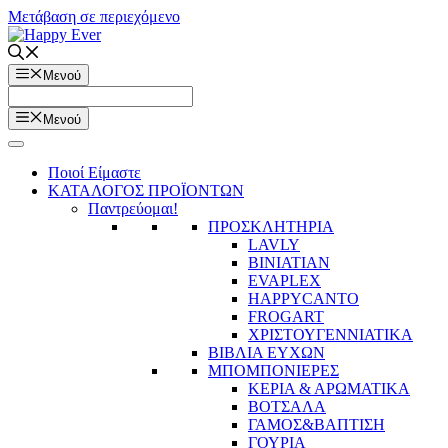
Μετάβαση σε περιεχόμενο
Μενού
Μενού
Ποιοί Είμαστε
ΚΑΤΑΛΟΓΟΣ ΠΡΟΪΟΝΤΩΝ
Παντρεύομαι!
ΠΡΟΣΚΛΗΤΗΡΙΑ
LAVLY
BINIATIAN
EVAPLEX
HAPPYCANTO
FROGART
ΧΡΙΣΤΟΥΓΕΝΝΙΑΤΙΚΑ
ΒΙΒΛΙΑ ΕΥΧΩΝ
ΜΠΟΜΠΟΝΙΕΡΕΣ
ΚΕΡΙΑ & ΑΡΩΜΑΤΙΚΑ
ΒΟΤΣΑΛΑ
ΓΑΜΟΣ&ΒΑΠΤΙΣΗ
ΓΟΥΡΙΑ