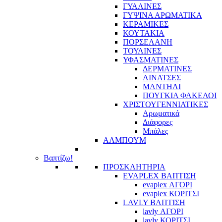
ΓΥΑΛΙΝΕΣ
ΓΥΨΙΝΑ ΑΡΩΜΑΤΙΚΑ
ΚΕΡΑΜΙΚΕΣ
ΚΟΥΤΑΚΙΑ
ΠΟΡΣΕΛΑΝΗ
ΤΟΥΛΙΝΕΣ
ΥΦΑΣΜΑΤΙΝΕΣ
ΔΕΡΜΑΤΙΝΕΣ
ΛΙΝΑΤΣΕΣ
ΜΑΝΤΗΛΙ
ΠΟΥΓΚΙΑ ΦΑΚΕΛΟΙ
ΧΡΙΣΤΟΥΓΕΝΝΙΑΤΙΚΕΣ
Αρωματικά
Διάφορες
Μπάλες
ΑΛΜΠΟΥΜ
Βαπτίζω!
ΠΡΟΣΚΛΗΤΗΡΙΑ
EVAPLEX ΒΑΠΤΙΣΗ
evaplex ΑΓΟΡΙ
evaplex ΚΟΡΙΤΣΙ
LAVLY ΒΑΠΤΙΣΗ
lavly ΑΓΟΡΙ
lavly ΚΟΡΙΤΣΙ