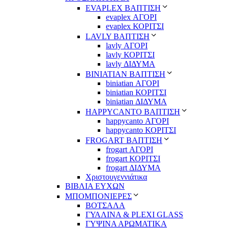
EVAPLEX ΒΑΠΤΙΣΗ
evaplex ΑΓΟΡΙ
evaplex ΚΟΡΙΤΣΙ
LAVLY ΒΑΠΤΙΣΗ
lavly ΑΓΟΡΙ
lavly ΚΟΡΙΤΣΙ
lavly ΔΙΔΥΜΑ
ΒΙΝΙΑΤΙΑΝ ΒΑΠΤΙΣΗ
biniatian ΑΓΟΡΙ
biniatian ΚΟΡΙΤΣΙ
biniatian ΔΙΔΥΜΑ
HAPPYCANTO ΒΑΠΤΙΣΗ
happycanto ΑΓΟΡΙ
happycanto ΚΟΡΙΤΣΙ
FROGART ΒΑΠΤΙΣΗ
frogart ΑΓΟΡΙ
frogart ΚΟΡΙΤΣΙ
frogart ΔΙΔΥΜΑ
Χριστουγεννιάτικα
ΒΙΒΛΙΑ ΕΥΧΩΝ
ΜΠΟΜΠΟΝΙΕΡΕΣ
ΒΟΤΣΑΛΑ
ΓΥΑΛΙΝΑ & PLEXI GLASS
ΓΥΨΙΝΑ ΑΡΩΜΑΤΙΚΑ