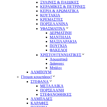
ΞΥΛΙΝΕΣ & ΠΑΙΔΙΚΕΣ
ΚΕΡΑΜΙΚΕΣ & ΠΕΤΡΙΝΕΣ
ΚΕΡΙΑ & ΑΡΩΜΑΤΙΚΑ
ΚΟΥΤΑΚΙΑ
ΚΡΕΜΑΣΤΕΣ
ΠΟΡΣΕΛΑΝΙΝΑ
ΥΦΑΣΜΑΤΙΝA
ΔΕΡΜΑΤΙΝΗ
ΜΑΝΤΗΛΙΑ
ΜΑΞΙΛΑΡΑΚΙΑ
ΠΟΥΓΚΙΑ
ΦΑΚΕΛΟΙ
ΧΡΙΣΤΟΥΓΕΝΝΙΑΤΙΚΕΣ
Αρωματικά
Διάφορες
Μπάλες
ΑΛΜΠΟΥΜ
Γίνομαι κουμπάρος!
ΣΤΕΦΑΝΑ
ΜΕΤΑΛΛΙΚΑ
ΠΟΡΣΕΛΑΝΗ
ΣΤΕΦΑΝΟΘΗΚΕΣ
ΛΑΜΠΑΔΕΣ
ΚΑΡΑΦΕΣ