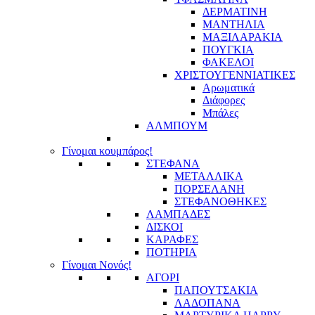
ΔΕΡΜΑΤΙΝΗ
ΜΑΝΤΗΛΙΑ
ΜΑΞΙΛΑΡΑΚΙΑ
ΠΟΥΓΚΙΑ
ΦΑΚΕΛΟΙ
ΧΡΙΣΤΟΥΓΕΝΝΙΑΤΙΚΕΣ
Αρωματικά
Διάφορες
Μπάλες
ΑΛΜΠΟΥΜ
Γίνομαι κουμπάρος!
ΣΤΕΦΑΝΑ
ΜΕΤΑΛΛΙΚΑ
ΠΟΡΣΕΛΑΝΗ
ΣΤΕΦΑΝΟΘΗΚΕΣ
ΛΑΜΠΑΔΕΣ
ΔΙΣΚΟΙ
ΚΑΡΑΦΕΣ
ΠΟΤΗΡΙΑ
Γίνομαι Νονός!
ΑΓΟΡΙ
ΠΑΠΟΥΤΣΑΚΙΑ
ΛΑΔΟΠΑΝΑ