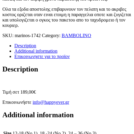
Ολα τα εξοδα αποστολης επιβαρυνουν τον πελατη και το ακριβες
κοστος οριζεται οταν ειναι ετοιμη η παραγγελια οποτε και ζυγιζεται
και υπολογιζεται ο ογκος του πακετου απο το ταχυδρομειο ή τον
κουριερ.
SKU:
marinos-1742
Category:
BAMBOLINO
Description
Additional information
Επικοινωνηστε για το προϊoν
Description
Τιμή σετ 189,00€
Επικοινωνήστε
info@happyever.gr
Additional information
Size
12-18 (No 1), 18 -24 (No 2), 24 – 36 (No 3)