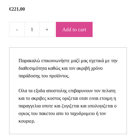
€
221,00
Add to cart
Βαπτιστικό
ρούχο
Bambolino
Reggina
Παρακαλώ επικοινωνήστε μαζί μας σχετικά με την
1609
διαθεσιμότητα καθώς και τον ακριβή χρόνο
quantity
παράδοσης του προϊόντος.
Ολα τα εξοδα αποστολης επιβαρυνουν τον πελατη
και το ακριβες κοστος οριζεται οταν ειναι ετοιμη η
παραγγελια οποτε και ζυγιζεται και υπολογιζεται ο
ογκος του πακετου απο το ταχυδρομειο ή τον
κουριερ.