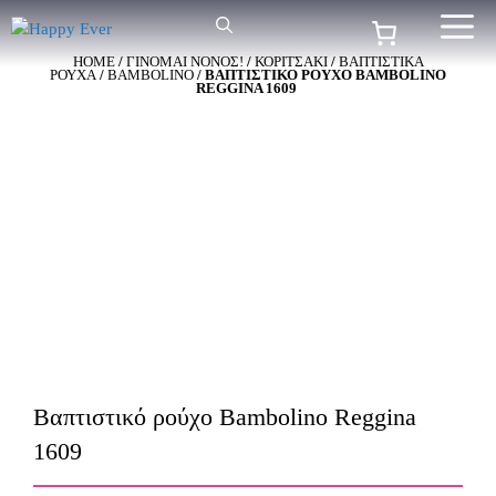
Μετάβαση
Me
σε
HOME
/
ΓΙΝΟΜΑΙ ΝΟΝΟΣ!
/
ΚΟΡΙΤΣΑΚΙ
/
ΒΑΠΤΙΣΤΙΚΑ
περιεχόμενο
ΡΟΥΧΑ
/
BAMBOLINO
/ ΒΑΠΤΙΣΤΙΚΌ ΡΟΎΧΟ BAMBOLINO
REGGINA 1609
Βαπτιστικό ρούχο Bambolino Reggina
1609