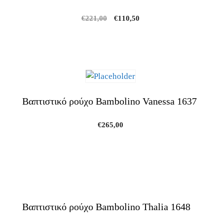
Original
Current
€
221,00
€
110,50
price
price
was:
is:
€221,00.
€110,50.
Βαπτιστικό ρούχο Bambolino Vanessa 1637
€
265,00
Βαπτιστικό ρούχο Bambolino Thalia 1648