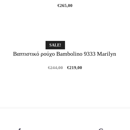
€
265,00
SALE!
Βαπτιστικό ρούχο Bambolino 9333 Marilyn
Original
Current
€
244,00
€
219,00
price
price
was:
is:
€244,00.
€219,00.