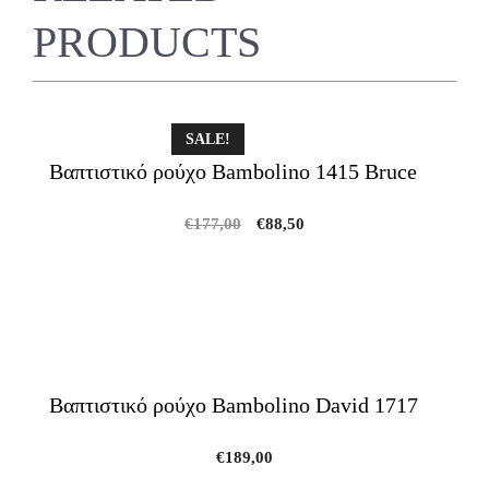
PRODUCTS
SALE!
Βαπτιστικό ρούχο Bambolino 1415 Bruce
Original
Current
€
177,00
€
88,50
price
price
was:
is:
€177,00.
€88,50.
Βαπτιστικό ρούχο Bambolino David 1717
€
189,00