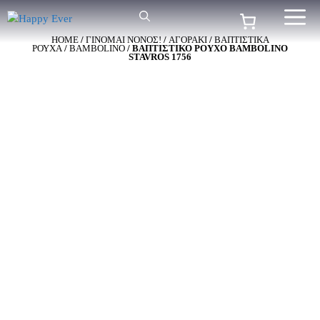
Μετάβαση
Me
σε
HOME
/
ΓΙΝΟΜΑΙ ΝΟΝΟΣ!
/
ΑΓΟΡΑΚΙ
/
ΒΑΠΤΙΣΤΙΚΑ
περιεχόμενο
ΡΟΥΧΑ
/
BAMBOLINO
/ ΒΑΠΤΙΣΤΙΚΌ ΡΟΎΧΟ BAMBOLINO
STAVROS 1756