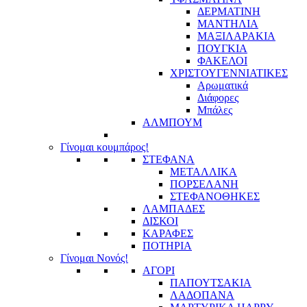
ΔΕΡΜΑΤΙΝΗ
ΜΑΝΤΗΛΙΑ
ΜΑΞΙΛΑΡΑΚΙΑ
ΠΟΥΓΚΙΑ
ΦΑΚΕΛΟΙ
ΧΡΙΣΤΟΥΓΕΝΝΙΑΤΙΚΕΣ
Αρωματικά
Διάφορες
Μπάλες
ΑΛΜΠΟΥΜ
Γίνομαι κουμπάρος!
ΣΤΕΦΑΝΑ
ΜΕΤΑΛΛΙΚΑ
ΠΟΡΣΕΛΑΝΗ
ΣΤΕΦΑΝΟΘΗΚΕΣ
ΛΑΜΠΑΔΕΣ
ΔΙΣΚΟΙ
ΚΑΡΑΦΕΣ
ΠΟΤΗΡΙΑ
Γίνομαι Νονός!
ΑΓΟΡΙ
ΠΑΠΟΥΤΣΑΚΙΑ
ΛΑΔΟΠΑΝΑ