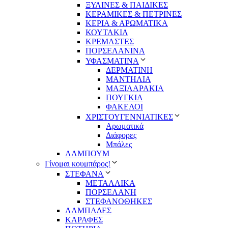
ΞΥΛΙΝΕΣ & ΠΑΙΔΙΚΕΣ
ΚΕΡΑΜΙΚΕΣ & ΠΕΤΡΙΝΕΣ
ΚΕΡΙΑ & ΑΡΩΜΑΤΙΚΑ
ΚΟΥΤΑΚΙΑ
ΚΡΕΜΑΣΤΕΣ
ΠΟΡΣΕΛΑΝΙΝΑ
ΥΦΑΣΜΑΤΙΝA
ΔΕΡΜΑΤΙΝΗ
ΜΑΝΤΗΛΙΑ
ΜΑΞΙΛΑΡΑΚΙΑ
ΠΟΥΓΚΙΑ
ΦΑΚΕΛΟΙ
ΧΡΙΣΤΟΥΓΕΝΝΙΑΤΙΚΕΣ
Αρωματικά
Διάφορες
Μπάλες
ΑΛΜΠΟΥΜ
Γίνομαι κουμπάρος!
ΣΤΕΦΑΝΑ
ΜΕΤΑΛΛΙΚΑ
ΠΟΡΣΕΛΑΝΗ
ΣΤΕΦΑΝΟΘΗΚΕΣ
ΛΑΜΠΑΔΕΣ
ΚΑΡΑΦΕΣ