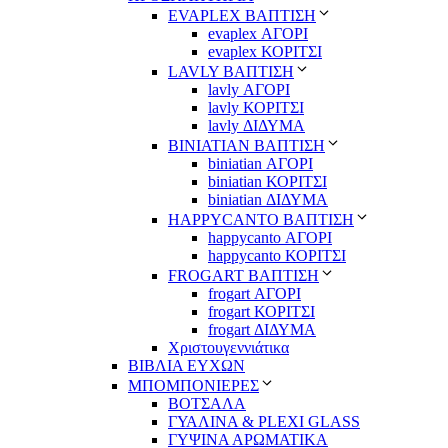
EVAPLEX ΒΑΠΤΙΣΗ
evaplex ΑΓΟΡΙ
evaplex ΚΟΡΙΤΣΙ
LAVLY ΒΑΠΤΙΣΗ
lavly ΑΓΟΡΙ
lavly ΚΟΡΙΤΣΙ
lavly ΔΙΔΥΜΑ
ΒΙΝΙΑΤΙΑΝ ΒΑΠΤΙΣΗ
biniatian ΑΓΟΡΙ
biniatian ΚΟΡΙΤΣΙ
biniatian ΔΙΔΥΜΑ
HAPPYCANTO ΒΑΠΤΙΣΗ
happycanto ΑΓΟΡΙ
happycanto ΚΟΡΙΤΣΙ
FROGART ΒΑΠΤΙΣΗ
frogart ΑΓΟΡΙ
frogart ΚΟΡΙΤΣΙ
frogart ΔΙΔΥΜΑ
Χριστουγεννιάτικα
ΒΙΒΛΙΑ ΕΥΧΩΝ
ΜΠΟΜΠΟΝΙΕΡΕΣ
ΒΟΤΣΑΛΑ
ΓΥΑΛΙΝΑ & PLEXI GLASS
ΓΥΨΙΝΑ ΑΡΩΜΑΤΙΚΑ