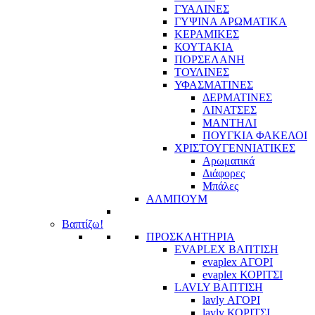
ΓΥΑΛΙΝΕΣ
ΓΥΨΙΝΑ ΑΡΩΜΑΤΙΚΑ
ΚΕΡΑΜΙΚΕΣ
ΚΟΥΤΑΚΙΑ
ΠΟΡΣΕΛΑΝΗ
ΤΟΥΛΙΝΕΣ
ΥΦΑΣΜΑΤΙΝΕΣ
ΔΕΡΜΑΤΙΝΕΣ
ΛΙΝΑΤΣΕΣ
ΜΑΝΤΗΛΙ
ΠΟΥΓΚΙΑ ΦΑΚΕΛΟΙ
ΧΡΙΣΤΟΥΓΕΝΝΙΑΤΙΚΕΣ
Αρωματικά
Διάφορες
Μπάλες
ΑΛΜΠΟΥΜ
Βαπτίζω!
ΠΡΟΣΚΛΗΤΗΡΙΑ
EVAPLEX ΒΑΠΤΙΣΗ
evaplex ΑΓΟΡΙ
evaplex ΚΟΡΙΤΣΙ
LAVLY ΒΑΠΤΙΣΗ
lavly ΑΓΟΡΙ
lavly ΚΟΡΙΤΣΙ