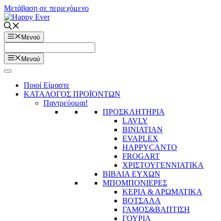
Μετάβαση σε περιεχόμενο
Μενού
Μενού
Ποιοί Είμαστε
ΚΑΤΑΛΟΓΟΣ ΠΡΟΪΟΝΤΩΝ
Παντρεύομαι!
ΠΡΟΣΚΛΗΤΗΡΙΑ
LAVLY
BINIATIAN
EVAPLEX
HAPPYCANTO
FROGART
ΧΡΙΣΤΟΥΓΕΝΝΙΑΤΙΚΑ
ΒΙΒΛΙΑ ΕΥΧΩΝ
ΜΠΟΜΠΟΝΙΕΡΕΣ
ΚΕΡΙΑ & ΑΡΩΜΑΤΙΚΑ
ΒΟΤΣΑΛΑ
ΓΑΜΟΣ&ΒΑΠΤΙΣΗ
ΓΟΥΡΙΑ