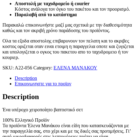
Aποστoλή με ταχυδρομείο ή courier
Κόστος ανάλογα τον όγκο του πακέτου και τον προορισμό.
Παραλαβή από το κατάστημα
Παρακαλώ επικοινωνήστε μαζί μας σχετικά με την διαθεσιμότητα
καθώς και τον ακριβή χρόνο παράδοσης του προϊόντος.
Ολα τα εξοδα αποστολης επιβαρυνουν τον πελατη και το ακριβες
κοστος οριζεται οταν ειναι ετοιμη η παραγγελια οποτε και ζυγιζεται
και υπολογιζεται ο ογκος του πακετου απο το ταχυδρομειο ή τον
κουριερ.
SKU:
A22-056
Category:
ΕΛΕΝΑ ΜΑΝΑΚΟΥ
Description
Επικοινωνηστε για το προϊoν
Description
Ένα υπέροχο χειροποίητο βαπτιστικό σετ
100% Ελληνικό Προϊόν
Τα προϊόντα Έλενα Μανάκου είναι είδη που κατασκευάζονται με
την παραγγελία σας, στο χέρι και με τις δικές σας προτιμήσεις. Γι’
αυτό μικροδιαφορές στις λεπτομέρειες πρέπει να είναι