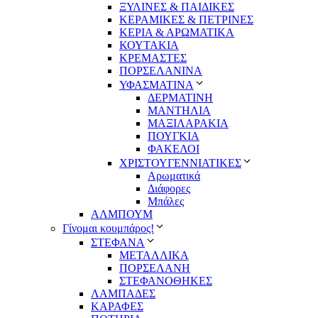
ΞΥΛΙΝΕΣ & ΠΑΙΔΙΚΕΣ
ΚΕΡΑΜΙΚΕΣ & ΠΕΤΡΙΝΕΣ
ΚΕΡΙΑ & ΑΡΩΜΑΤΙΚΑ
ΚΟΥΤΑΚΙΑ
ΚΡΕΜΑΣΤΕΣ
ΠΟΡΣΕΛΑΝΙΝΑ
ΥΦΑΣΜΑΤΙΝA
ΔΕΡΜΑΤΙΝΗ
ΜΑΝΤΗΛΙΑ
ΜΑΞΙΛΑΡΑΚΙΑ
ΠΟΥΓΚΙΑ
ΦΑΚΕΛΟΙ
ΧΡΙΣΤΟΥΓΕΝΝΙΑΤΙΚΕΣ
Αρωματικά
Διάφορες
Μπάλες
ΑΛΜΠΟΥΜ
Γίνομαι κουμπάρος!
ΣΤΕΦΑΝΑ
ΜΕΤΑΛΛΙΚΑ
ΠΟΡΣΕΛΑΝΗ
ΣΤΕΦΑΝΟΘΗΚΕΣ
ΛΑΜΠΑΔΕΣ
ΚΑΡΑΦΕΣ