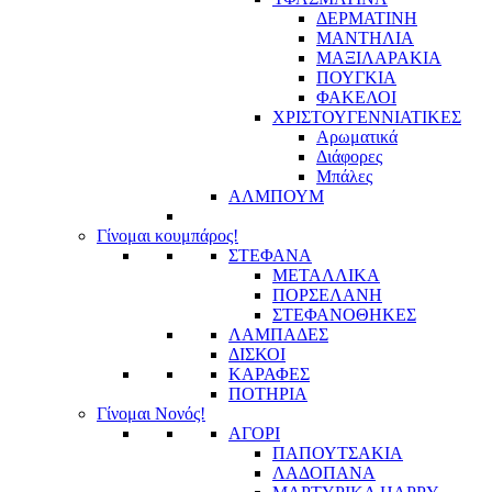
ΔΕΡΜΑΤΙΝΗ
ΜΑΝΤΗΛΙΑ
ΜΑΞΙΛΑΡΑΚΙΑ
ΠΟΥΓΚΙΑ
ΦΑΚΕΛΟΙ
ΧΡΙΣΤΟΥΓΕΝΝΙΑΤΙΚΕΣ
Αρωματικά
Διάφορες
Μπάλες
ΑΛΜΠΟΥΜ
Γίνομαι κουμπάρος!
ΣΤΕΦΑΝΑ
ΜΕΤΑΛΛΙΚΑ
ΠΟΡΣΕΛΑΝΗ
ΣΤΕΦΑΝΟΘΗΚΕΣ
ΛΑΜΠΑΔΕΣ
ΔΙΣΚΟΙ
ΚΑΡΑΦΕΣ
ΠΟΤΗΡΙΑ
Γίνομαι Νονός!
ΑΓΟΡΙ
ΠΑΠΟΥΤΣΑΚΙΑ
ΛΑΔΟΠΑΝΑ