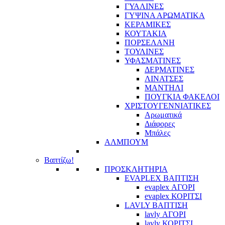
ΓΥΑΛΙΝΕΣ
ΓΥΨΙΝΑ ΑΡΩΜΑΤΙΚΑ
ΚΕΡΑΜΙΚΕΣ
ΚΟΥΤΑΚΙΑ
ΠΟΡΣΕΛΑΝΗ
ΤΟΥΛΙΝΕΣ
ΥΦΑΣΜΑΤΙΝΕΣ
ΔΕΡΜΑΤΙΝΕΣ
ΛΙΝΑΤΣΕΣ
ΜΑΝΤΗΛΙ
ΠΟΥΓΚΙΑ ΦΑΚΕΛΟΙ
ΧΡΙΣΤΟΥΓΕΝΝΙΑΤΙΚΕΣ
Αρωματικά
Διάφορες
Μπάλες
ΑΛΜΠΟΥΜ
Βαπτίζω!
ΠΡΟΣΚΛΗΤΗΡΙΑ
EVAPLEX ΒΑΠΤΙΣΗ
evaplex ΑΓΟΡΙ
evaplex ΚΟΡΙΤΣΙ
LAVLY ΒΑΠΤΙΣΗ
lavly ΑΓΟΡΙ
lavly ΚΟΡΙΤΣΙ