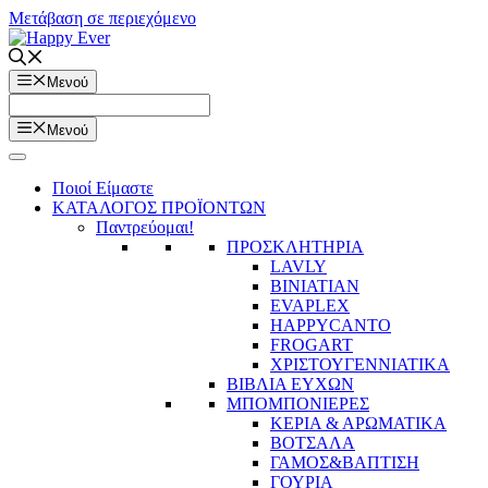
Μετάβαση σε περιεχόμενο
Μενού
Μενού
Ποιοί Είμαστε
ΚΑΤΑΛΟΓΟΣ ΠΡΟΪΟΝΤΩΝ
Παντρεύομαι!
ΠΡΟΣΚΛΗΤΗΡΙΑ
LAVLY
BINIATIAN
EVAPLEX
HAPPYCANTO
FROGART
ΧΡΙΣΤΟΥΓΕΝΝΙΑΤΙΚΑ
ΒΙΒΛΙΑ ΕΥΧΩΝ
ΜΠΟΜΠΟΝΙΕΡΕΣ
ΚΕΡΙΑ & ΑΡΩΜΑΤΙΚΑ
ΒΟΤΣΑΛΑ
ΓΑΜΟΣ&ΒΑΠΤΙΣΗ
ΓΟΥΡΙΑ