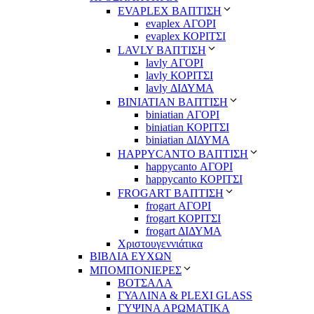
EVAPLEX ΒΑΠΤΙΣΗ
evaplex ΑΓΟΡΙ
evaplex ΚΟΡΙΤΣΙ
LAVLY ΒΑΠΤΙΣΗ
lavly ΑΓΟΡΙ
lavly ΚΟΡΙΤΣΙ
lavly ΔΙΔΥΜΑ
ΒΙΝΙΑΤΙΑΝ ΒΑΠΤΙΣΗ
biniatian ΑΓΟΡΙ
biniatian ΚΟΡΙΤΣΙ
biniatian ΔΙΔΥΜΑ
HAPPYCANTO ΒΑΠΤΙΣΗ
happycanto ΑΓΟΡΙ
happycanto ΚΟΡΙΤΣΙ
FROGART ΒΑΠΤΙΣΗ
frogart ΑΓΟΡΙ
frogart ΚΟΡΙΤΣΙ
frogart ΔΙΔΥΜΑ
Χριστουγεννιάτικα
ΒΙΒΛΙΑ ΕΥΧΩΝ
ΜΠΟΜΠΟΝΙΕΡΕΣ
ΒΟΤΣΑΛΑ
ΓΥΑΛΙΝΑ & PLEXI GLASS
ΓΥΨΙΝΑ ΑΡΩΜΑΤΙΚΑ