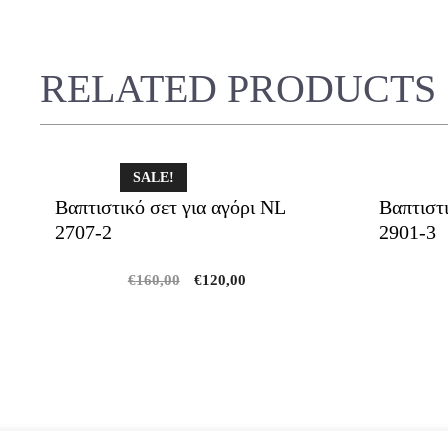
RELATED PRODUCTS
SALE!
Βαπτιστικό σετ για αγόρι NL
Βαπτιστι
2707-2
2901-3
Original
Current
€
160,00
€
120,00
price
price
was:
is:
€160,00.
€120,00.