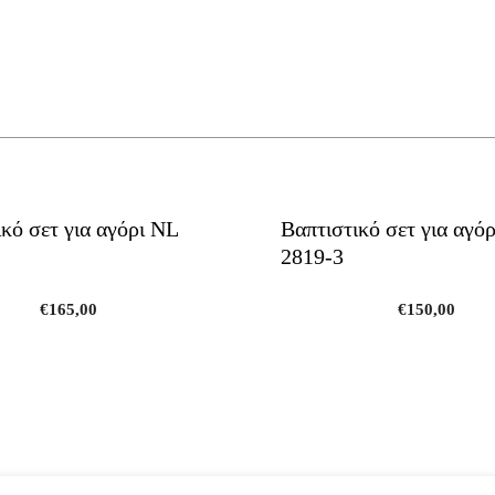
This
product
κό σετ για αγόρι NL
Βαπτιστικό σετ για αγό
has
2819-3
multiple
variants.
€
165,00
The
€
150,00
options
may
be
chosen
on
the