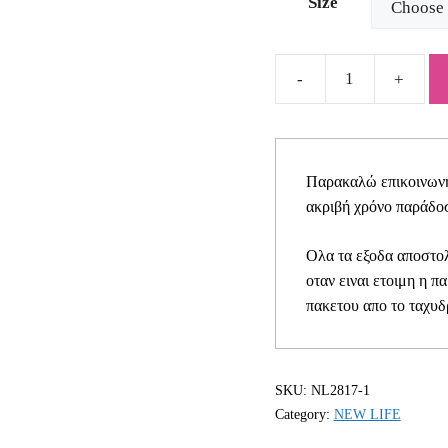
Size
Βαπτιστικό
σετ
για
αγόρι
Παρακαλώ επικοινωνήσ
NL
ακριβή χρόνο παράδοσ
2817-
1
Ολα τα εξοδα αποστολ
quantity
οταν ειναι ετοιμη η π
πακετου απο το ταχυδ
SKU:
NL2817-1
Category:
NEW LIFE