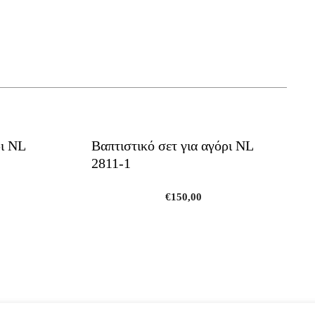
This
product
ρι NL
Βαπτιστικό σετ για αγόρι NL
has
2811-1
multiple
variants.
The
€
150,00
options
may
be
chosen
on
the