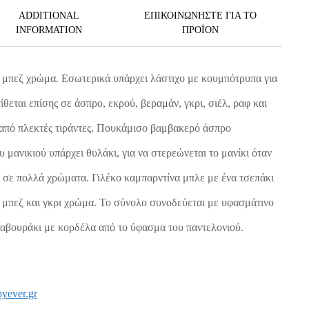
ADDITIONAL
ΕΠΙΚΟΙΝΩΝΗΣΤΕ ΓΙΑ ΤΟ
INFORMATION
ΠΡΟΪOΝ
 μπεζ χρώμα. Εσωτερικά υπάρχει λάστιχο με κουμπότρυπα για
ίθεται επίσης σε άσπρο, εκρού, βεραμάν, γκρι, σιέλ, ραφ και
από πλεκτές τιράντες. Πουκάμισο βαμβακερό άσπρο
μανικιού υπάρχει θυλάκι, για να στερεώνεται το μανίκι όταν
ι σε πολλά χρώματα. Γιλέκο καμπαρντίνα μπλε με ένα τσεπάκι
ε μπεζ και γκρι χρώμα. Το σύνολο συνοδεύεται με υφασμάτινο
καβουράκι με κορδέλα από το ύφασμα του παντελονιού.
yever.gr