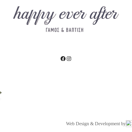
product
page
Facebook
Instagram
Web Design & Development by