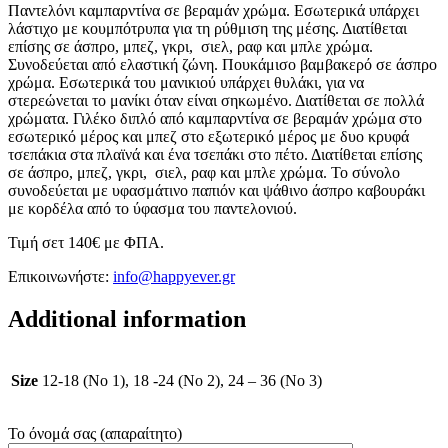
Παντελόνι καμπαρντίνα σε βεραμάν χρώμα. Εσωτερικά υπάρχει
λάστιχο με κουμπότρυπα για τη ρύθμιση της μέσης. Διατίθεται
επίσης σε άσπρο, μπεζ, γκρι, σιελ, ραφ και μπλε χρώμα.
Συνοδεύεται από ελαστική ζώνη. Πουκάμισο βαμβακερό σε άσπρο
χρώμα. Εσωτερικά του μανικιού υπάρχει θυλάκι, για να
στερεώνεται το μανίκι όταν είναι σηκωμένο. Διατίθεται σε πολλά
χρώματα. Γιλέκο διπλό από καμπαρντίνα σε βεραμάν χρώμα στο
εσωτερικό μέρος και μπεζ στο εξωτερικό μέρος με δυο κρυφά
τσεπάκια στα πλαϊνά και ένα τσεπάκι στο πέτο. Διατίθεται επίσης
σε άσπρο, μπεζ, γκρι, σιελ, ραφ και μπλε χρώμα. Το σύνολο
συνοδεύεται με υφασμάτινο παπιόν και ψάθινο άσπρο καβουράκι
με κορδέλα από το ύφασμα του παντελονιού.
Τιμή σετ 140€ με ΦΠΑ.
Επικοινωνήστε:
info@happyever.gr
Additional information
Size
12-18 (No 1), 18 -24 (No 2), 24 – 36 (No 3)
Το όνομά σας (απαραίτητο)