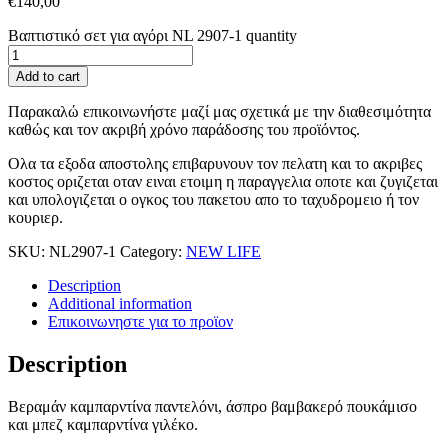
€
140,00
Βαπτιστικό σετ για αγόρι NL 2907-1 quantity
Add to cart
Παρακαλώ επικοινωνήστε μαζί μας σχετικά με την διαθεσιμότητα
καθώς και τον ακριβή χρόνο παράδοσης του προϊόντος.
Ολα τα εξοδα αποστολης επιβαρυνουν τον πελατη και το ακριβες
κοστος οριζεται οταν ειναι ετοιμη η παραγγελια οποτε και ζυγιζεται
και υπολογιζεται ο ογκος του πακετου απο το ταχυδρομειο ή τον
κουριερ.
SKU:
NL2907-1
Category:
NEW LIFE
Description
Additional information
Επικοινωνηστε για το προϊoν
Description
Βεραμάν καμπαρντίνα παντελόνι, άσπρο βαμβακερό πουκάμισο
και μπεζ καμπαρντίνα γιλέκο.