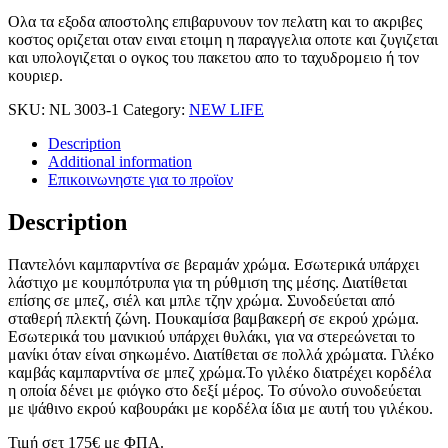
Ολα τα εξοδα αποστολης επιβαρυνουν τον πελατη και το ακριβες
κοστος οριζεται οταν ειναι ετοιμη η παραγγελια οποτε και ζυγιζεται
και υπολογιζεται ο ογκος του πακετου απο το ταχυδρομειο ή τον
κουριερ.
SKU:
NL 3003-1
Category:
NEW LIFE
Description
Additional information
Επικοινωνηστε για το προϊoν
Description
Παντελόνι καμπαρντίνα σε βεραμάν χρώμα. Εσωτερικά υπάρχει
λάστιχο με κουμπότρυπα για τη ρύθμιση της μέσης. Διατίθεται
επίσης σε μπεζ, σιέλ και μπλε τζην χρώμα. Συνοδεύεται από
σταθερή πλεκτή ζώνη. Πουκαμίσα βαμβακερή σε εκρού χρώμα.
Εσωτερικά του μανικιού υπάρχει θυλάκι, για να στερεώνεται το
μανίκι όταν είναι σηκωμένο. Διατίθεται σε πολλά χρώματα. Γιλέκο
καμβάς καμπαρντίνα σε μπεζ χρώμα.Το γιλέκο διατρέχει κορδέλα
η οποία δένει με φιόγκο στο δεξί μέρος. Το σύνολο συνοδεύεται
με ψάθινο εκρού καβουράκι με κορδέλα ίδια με αυτή του γιλέκου.
Τιμή σετ 175€ με ΦΠΑ.