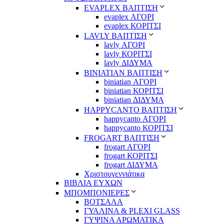
EVAPLEX ΒΑΠΤΙΣΗ
evaplex ΑΓΟΡΙ
evaplex ΚΟΡΙΤΣΙ
LAVLY ΒΑΠΤΙΣΗ
lavly ΑΓΟΡΙ
lavly ΚΟΡΙΤΣΙ
lavly ΔΙΔΥΜΑ
ΒΙΝΙΑΤΙΑΝ ΒΑΠΤΙΣΗ
biniatian ΑΓΟΡΙ
biniatian ΚΟΡΙΤΣΙ
biniatian ΔΙΔΥΜΑ
HAPPYCANTO ΒΑΠΤΙΣΗ
happycanto ΑΓΟΡΙ
happycanto ΚΟΡΙΤΣΙ
FROGART ΒΑΠΤΙΣΗ
frogart ΑΓΟΡΙ
frogart ΚΟΡΙΤΣΙ
frogart ΔΙΔΥΜΑ
Χριστουγεννιάτικα
ΒΙΒΛΙΑ ΕΥΧΩΝ
ΜΠΟΜΠΟΝΙΕΡΕΣ
ΒΟΤΣΑΛΑ
ΓΥΑΛΙΝΑ & PLEXI GLASS
ΓΥΨΙΝΑ ΑΡΩΜΑΤΙΚΑ