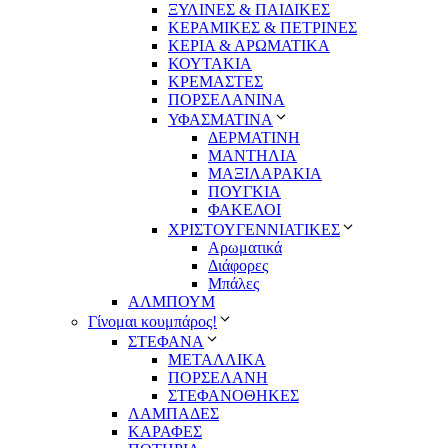
ΞΥΛΙΝΕΣ & ΠΑΙΔΙΚΕΣ
ΚΕΡΑΜΙΚΕΣ & ΠΕΤΡΙΝΕΣ
ΚΕΡΙΑ & ΑΡΩΜΑΤΙΚΑ
ΚΟΥΤΑΚΙΑ
ΚΡΕΜΑΣΤΕΣ
ΠΟΡΣΕΛΑΝΙΝΑ
ΥΦΑΣΜΑΤΙΝA
ΔΕΡΜΑΤΙΝΗ
ΜΑΝΤΗΛΙΑ
ΜΑΞΙΛΑΡΑΚΙΑ
ΠΟΥΓΚΙΑ
ΦΑΚΕΛΟΙ
ΧΡΙΣΤΟΥΓΕΝΝΙΑΤΙΚΕΣ
Αρωματικά
Διάφορες
Μπάλες
ΑΛΜΠΟΥΜ
Γίνομαι κουμπάρος!
ΣΤΕΦΑΝΑ
ΜΕΤΑΛΛΙΚΑ
ΠΟΡΣΕΛΑΝΗ
ΣΤΕΦΑΝΟΘΗΚΕΣ
ΛΑΜΠΑΔΕΣ
ΚΑΡΑΦΕΣ