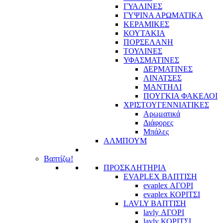
ΓΥΑΛΙΝΕΣ
ΓΥΨΙΝΑ ΑΡΩΜΑΤΙΚΑ
ΚΕΡΑΜΙΚΕΣ
ΚΟΥΤΑΚΙΑ
ΠΟΡΣΕΛΑΝΗ
ΤΟΥΛΙΝΕΣ
ΥΦΑΣΜΑΤΙΝΕΣ
ΔΕΡΜΑΤΙΝΕΣ
ΛΙΝΑΤΣΕΣ
ΜΑΝΤΗΛΙ
ΠΟΥΓΚΙΑ ΦΑΚΕΛΟΙ
ΧΡΙΣΤΟΥΓΕΝΝΙΑΤΙΚΕΣ
Αρωματικά
Διάφορες
Μπάλες
ΑΛΜΠΟΥΜ
Βαπτίζω!
ΠΡΟΣΚΛΗΤΗΡΙΑ
EVAPLEX ΒΑΠΤΙΣΗ
evaplex ΑΓΟΡΙ
evaplex ΚΟΡΙΤΣΙ
LAVLY ΒΑΠΤΙΣΗ
lavly ΑΓΟΡΙ
lavly ΚΟΡΙΤΣΙ