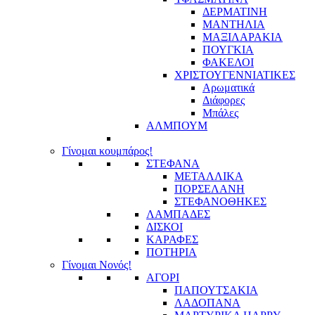
ΔΕΡΜΑΤΙΝΗ
ΜΑΝΤΗΛΙΑ
ΜΑΞΙΛΑΡΑΚΙΑ
ΠΟΥΓΚΙΑ
ΦΑΚΕΛΟΙ
ΧΡΙΣΤΟΥΓΕΝΝΙΑΤΙΚΕΣ
Αρωματικά
Διάφορες
Μπάλες
ΑΛΜΠΟΥΜ
Γίνομαι κουμπάρος!
ΣΤΕΦΑΝΑ
ΜΕΤΑΛΛΙΚΑ
ΠΟΡΣΕΛΑΝΗ
ΣΤΕΦΑΝΟΘΗΚΕΣ
ΛΑΜΠΑΔΕΣ
ΔΙΣΚΟΙ
ΚΑΡΑΦΕΣ
ΠΟΤΗΡΙΑ
Γίνομαι Νονός!
ΑΓΟΡΙ
ΠΑΠΟΥΤΣΑΚΙΑ
ΛΑΔΟΠΑΝΑ