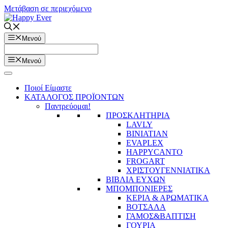
Μετάβαση σε περιεχόμενο
Μενού
Μενού
Ποιοί Είμαστε
ΚΑΤΑΛΟΓΟΣ ΠΡΟΪΟΝΤΩΝ
Παντρεύομαι!
ΠΡΟΣΚΛΗΤΗΡΙΑ
LAVLY
BINIATIAN
EVAPLEX
HAPPYCANTO
FROGART
ΧΡΙΣΤΟΥΓΕΝΝΙΑΤΙΚΑ
ΒΙΒΛΙΑ ΕΥΧΩΝ
ΜΠΟΜΠΟΝΙΕΡΕΣ
ΚΕΡΙΑ & ΑΡΩΜΑΤΙΚΑ
ΒΟΤΣΑΛΑ
ΓΑΜΟΣ&ΒΑΠΤΙΣΗ
ΓΟΥΡΙΑ