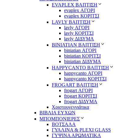
EVAPLEX ΒΑΠΤΙΣΗ
evaplex ΑΓΟΡΙ
evaplex ΚΟΡΙΤΣΙ
LAVLY ΒΑΠΤΙΣΗ
lavly ΑΓΟΡΙ
lavly ΚΟΡΙΤΣΙ
lavly ΔΙΔΥΜΑ
ΒΙΝΙΑΤΙΑΝ ΒΑΠΤΙΣΗ
biniatian ΑΓΟΡΙ
biniatian ΚΟΡΙΤΣΙ
biniatian ΔΙΔΥΜΑ
HAPPYCANTO ΒΑΠΤΙΣΗ
happycanto ΑΓΟΡΙ
happycanto ΚΟΡΙΤΣΙ
FROGART ΒΑΠΤΙΣΗ
frogart ΑΓΟΡΙ
frogart ΚΟΡΙΤΣΙ
frogart ΔΙΔΥΜΑ
Χριστουγεννιάτικα
ΒΙΒΛΙΑ ΕΥΧΩΝ
ΜΠΟΜΠΟΝΙΕΡΕΣ
ΒΟΤΣΑΛΑ
ΓΥΑΛΙΝΑ & PLEXI GLASS
ΓΥΨΙΝΑ ΑΡΩΜΑΤΙΚΑ