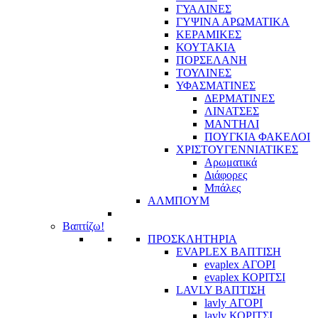
ΓΥΑΛΙΝΕΣ
ΓΥΨΙΝΑ ΑΡΩΜΑΤΙΚΑ
ΚΕΡΑΜΙΚΕΣ
ΚΟΥΤΑΚΙΑ
ΠΟΡΣΕΛΑΝΗ
ΤΟΥΛΙΝΕΣ
ΥΦΑΣΜΑΤΙΝΕΣ
ΔΕΡΜΑΤΙΝΕΣ
ΛΙΝΑΤΣΕΣ
ΜΑΝΤΗΛΙ
ΠΟΥΓΚΙΑ ΦΑΚΕΛΟΙ
ΧΡΙΣΤΟΥΓΕΝΝΙΑΤΙΚΕΣ
Αρωματικά
Διάφορες
Μπάλες
ΑΛΜΠΟΥΜ
Βαπτίζω!
ΠΡΟΣΚΛΗΤΗΡΙΑ
EVAPLEX ΒΑΠΤΙΣΗ
evaplex ΑΓΟΡΙ
evaplex ΚΟΡΙΤΣΙ
LAVLY ΒΑΠΤΙΣΗ
lavly ΑΓΟΡΙ
lavly ΚΟΡΙΤΣΙ