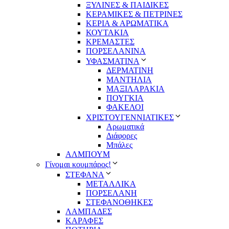
ΞΥΛΙΝΕΣ & ΠΑΙΔΙΚΕΣ
ΚΕΡΑΜΙΚΕΣ & ΠΕΤΡΙΝΕΣ
ΚΕΡΙΑ & ΑΡΩΜΑΤΙΚΑ
ΚΟΥΤΑΚΙΑ
ΚΡΕΜΑΣΤΕΣ
ΠΟΡΣΕΛΑΝΙΝΑ
ΥΦΑΣΜΑΤΙΝA
ΔΕΡΜΑΤΙΝΗ
ΜΑΝΤΗΛΙΑ
ΜΑΞΙΛΑΡΑΚΙΑ
ΠΟΥΓΚΙΑ
ΦΑΚΕΛΟΙ
ΧΡΙΣΤΟΥΓΕΝΝΙΑΤΙΚΕΣ
Αρωματικά
Διάφορες
Μπάλες
ΑΛΜΠΟΥΜ
Γίνομαι κουμπάρος!
ΣΤΕΦΑΝΑ
ΜΕΤΑΛΛΙΚΑ
ΠΟΡΣΕΛΑΝΗ
ΣΤΕΦΑΝΟΘΗΚΕΣ
ΛΑΜΠΑΔΕΣ
ΚΑΡΑΦΕΣ