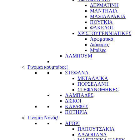
ΔΕΡΜΑΤΙΝΗ
ΜΑΝΤΗΛΙΑ
ΜΑΞΙΛΑΡΑΚΙΑ
ΠΟΥΓΚΙΑ
ΦΑΚΕΛΟΙ
ΧΡΙΣΤΟΥΓΕΝΝΙΑΤΙΚΕΣ
Αρωματικά
Διάφορες
Μπάλες
ΑΛΜΠΟΥΜ
Γίνομαι κουμπάρος!
ΣΤΕΦΑΝΑ
ΜΕΤΑΛΛΙΚΑ
ΠΟΡΣΕΛΑΝΗ
ΣΤΕΦΑΝΟΘΗΚΕΣ
ΛΑΜΠΑΔΕΣ
ΔΙΣΚΟΙ
ΚΑΡΑΦΕΣ
ΠΟΤΗΡΙΑ
Γίνομαι Νονός!
ΑΓΟΡΙ
ΠΑΠΟΥΤΣΑΚΙΑ
ΛΑΔΟΠΑΝΑ