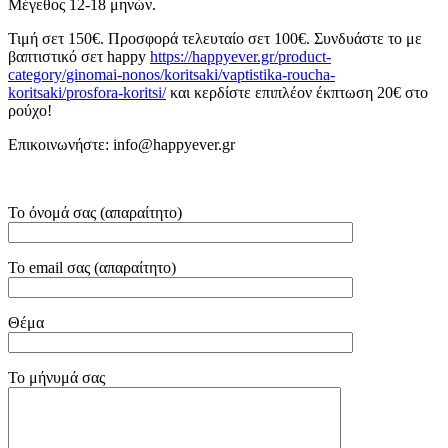
Μέγεθος 12-18 μηνών.
Τιμή σετ 150€. Προσφορά τελευταίο σετ 100€. Συνδυάστε το με
βαπτιστικό σετ happy
https://happyever.gr/product-
category/ginomai-nonos/koritsaki/vaptistika-roucha-
koritsaki/prosfora-koritsi/
και κερδίστε επιπλέον έκπτωση 20€ στο
ρούχο!
Επικοινωνήστε: info@happyever.gr
Το όνομά σας (απαραίτητο)
Το email σας (απαραίτητο)
Θέμα
Το μήνυμά σας