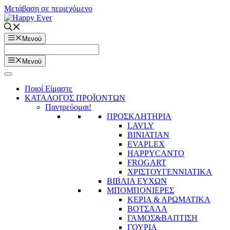
Μετάβαση σε περιεχόμενο
Μενού
Μενού
Ποιοί Είμαστε
ΚΑΤΑΛΟΓΟΣ ΠΡΟΪΟΝΤΩΝ
Παντρεύομαι!
ΠΡΟΣΚΛΗΤΗΡΙΑ
LAVLY
BINIATIAN
EVAPLEX
HAPPYCANTO
FROGART
ΧΡΙΣΤΟΥΓΕΝΝΙΑΤΙΚΑ
ΒΙΒΛΙΑ ΕΥΧΩΝ
ΜΠΟΜΠΟΝΙΕΡΕΣ
ΚΕΡΙΑ & ΑΡΩΜΑΤΙΚΑ
ΒΟΤΣΑΛΑ
ΓΑΜΟΣ&ΒΑΠΤΙΣΗ
ΓΟΥΡΙΑ