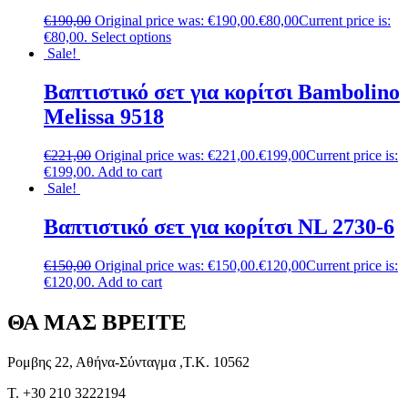
€
190,00
Original price was: €190,00.
€
80,00
Current price is:
€80,00.
Select options
Sale!
Βαπτιστικό σετ για κορίτσι Bambolino
Melissa 9518
€
221,00
Original price was: €221,00.
€
199,00
Current price is:
€199,00.
Add to cart
Sale!
Βαπτιστικό σετ για κορίτσι NL 2730-6
€
150,00
Original price was: €150,00.
€
120,00
Current price is:
€120,00.
Add to cart
ΘΑ ΜΑΣ ΒΡΕΙΤΕ
Ρομβης 22, Αθήνα-Σύνταγμα ,Τ.Κ. 10562
T. +30 210 3222194