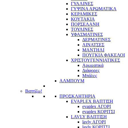
ΓΥΑΛΙΝΕΣ
ΓΥΨΙΝΑ ΑΡΩΜΑΤΙΚΑ
ΚΕΡΑΜΙΚΕΣ
ΚΟΥΤΑΚΙΑ
ΠΟΡΣΕΛΑΝΗ
ΤΟΥΛΙΝΕΣ
ΥΦΑΣΜΑΤΙΝΕΣ
ΔΕΡΜΑΤΙΝΕΣ
ΛΙΝΑΤΣΕΣ
ΜΑΝΤΗΛΙ
ΠΟΥΓΚΙΑ ΦΑΚΕΛΟΙ
ΧΡΙΣΤΟΥΓΕΝΝΙΑΤΙΚΕΣ
Αρωματικά
Διάφορες
Μπάλες
ΑΛΜΠΟΥΜ
Βαπτίζω!
ΠΡΟΣΚΛΗΤΗΡΙΑ
EVAPLEX ΒΑΠΤΙΣΗ
evaplex ΑΓΟΡΙ
evaplex ΚΟΡΙΤΣΙ
LAVLY ΒΑΠΤΙΣΗ
lavly ΑΓΟΡΙ
lavly ΚΟΡΙΤΣΙ