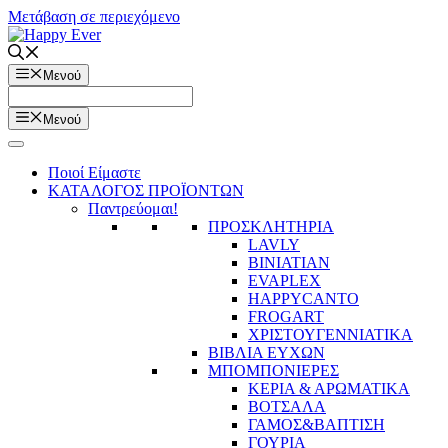
Μετάβαση σε περιεχόμενο
Μενού
Μενού
Ποιοί Είμαστε
ΚΑΤΑΛΟΓΟΣ ΠΡΟΪΟΝΤΩΝ
Παντρεύομαι!
ΠΡΟΣΚΛΗΤΗΡΙΑ
LAVLY
BINIATIAN
EVAPLEX
HAPPYCANTO
FROGART
ΧΡΙΣΤΟΥΓΕΝΝΙΑΤΙΚΑ
ΒΙΒΛΙΑ ΕΥΧΩΝ
ΜΠΟΜΠΟΝΙΕΡΕΣ
ΚΕΡΙΑ & ΑΡΩΜΑΤΙΚΑ
ΒΟΤΣΑΛΑ
ΓΑΜΟΣ&ΒΑΠΤΙΣΗ
ΓΟΥΡΙΑ