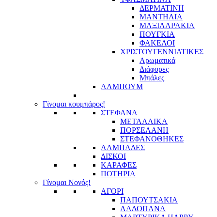
ΔΕΡΜΑΤΙΝΗ
ΜΑΝΤΗΛΙΑ
ΜΑΞΙΛΑΡΑΚΙΑ
ΠΟΥΓΚΙΑ
ΦΑΚΕΛΟΙ
ΧΡΙΣΤΟΥΓΕΝΝΙΑΤΙΚΕΣ
Αρωματικά
Διάφορες
Μπάλες
ΑΛΜΠΟΥΜ
Γίνομαι κουμπάρος!
ΣΤΕΦΑΝΑ
ΜΕΤΑΛΛΙΚΑ
ΠΟΡΣΕΛΑΝΗ
ΣΤΕΦΑΝΟΘΗΚΕΣ
ΛΑΜΠΑΔΕΣ
ΔΙΣΚΟΙ
ΚΑΡΑΦΕΣ
ΠΟΤΗΡΙΑ
Γίνομαι Νονός!
ΑΓΟΡΙ
ΠΑΠΟΥΤΣΑΚΙΑ
ΛΑΔΟΠΑΝΑ