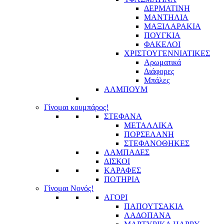
ΔΕΡΜΑΤΙΝΗ
ΜΑΝΤΗΛΙΑ
ΜΑΞΙΛΑΡΑΚΙΑ
ΠΟΥΓΚΙΑ
ΦΑΚΕΛΟΙ
ΧΡΙΣΤΟΥΓΕΝΝΙΑΤΙΚΕΣ
Αρωματικά
Διάφορες
Μπάλες
ΑΛΜΠΟΥΜ
Γίνομαι κουμπάρος!
ΣΤΕΦΑΝΑ
ΜΕΤΑΛΛΙΚΑ
ΠΟΡΣΕΛΑΝΗ
ΣΤΕΦΑΝΟΘΗΚΕΣ
ΛΑΜΠΑΔΕΣ
ΔΙΣΚΟΙ
ΚΑΡΑΦΕΣ
ΠΟΤΗΡΙΑ
Γίνομαι Νονός!
ΑΓΟΡΙ
ΠΑΠΟΥΤΣΑΚΙΑ
ΛΑΔΟΠΑΝΑ