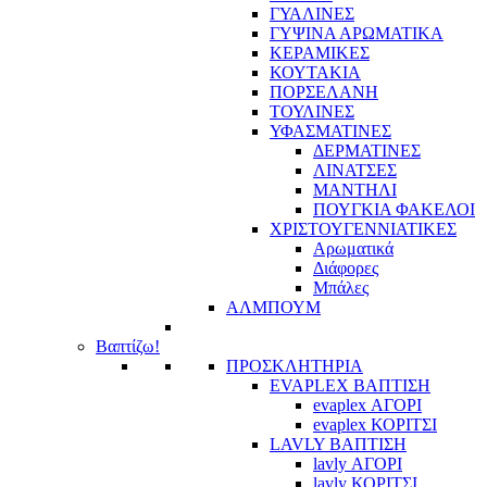
ΓΥΑΛΙΝΕΣ
ΓΥΨΙΝΑ ΑΡΩΜΑΤΙΚΑ
ΚΕΡΑΜΙΚΕΣ
ΚΟΥΤΑΚΙΑ
ΠΟΡΣΕΛΑΝΗ
ΤΟΥΛΙΝΕΣ
ΥΦΑΣΜΑΤΙΝΕΣ
ΔΕΡΜΑΤΙΝΕΣ
ΛΙΝΑΤΣΕΣ
ΜΑΝΤΗΛΙ
ΠΟΥΓΚΙΑ ΦΑΚΕΛΟΙ
ΧΡΙΣΤΟΥΓΕΝΝΙΑΤΙΚΕΣ
Αρωματικά
Διάφορες
Μπάλες
ΑΛΜΠΟΥΜ
Βαπτίζω!
ΠΡΟΣΚΛΗΤΗΡΙΑ
EVAPLEX ΒΑΠΤΙΣΗ
evaplex ΑΓΟΡΙ
evaplex ΚΟΡΙΤΣΙ
LAVLY ΒΑΠΤΙΣΗ
lavly ΑΓΟΡΙ
lavly ΚΟΡΙΤΣΙ