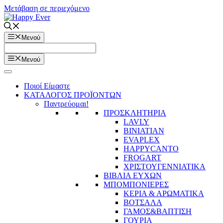
Μετάβαση σε περιεχόμενο
Μενού
Μενού
Ποιοί Είμαστε
ΚΑΤΑΛΟΓΟΣ ΠΡΟΪΟΝΤΩΝ
Παντρεύομαι!
ΠΡΟΣΚΛΗΤΗΡΙΑ
LAVLY
BINIATIAN
EVAPLEX
HAPPYCANTO
FROGART
ΧΡΙΣΤΟΥΓΕΝΝΙΑΤΙΚΑ
ΒΙΒΛΙΑ ΕΥΧΩΝ
ΜΠΟΜΠΟΝΙΕΡΕΣ
ΚΕΡΙΑ & ΑΡΩΜΑΤΙΚΑ
ΒΟΤΣΑΛΑ
ΓΑΜΟΣ&ΒΑΠΤΙΣΗ
ΓΟΥΡΙΑ