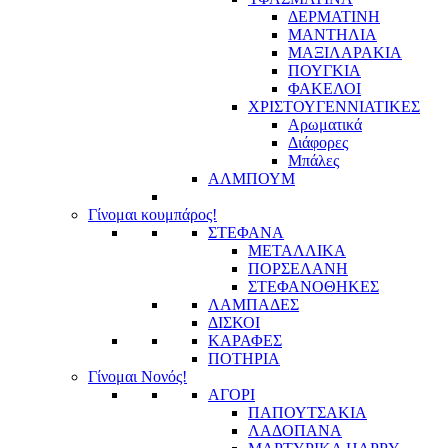
ΔΕΡΜΑΤΙΝΗ
ΜΑΝΤΗΛΙΑ
ΜΑΞΙΛΑΡΑΚΙΑ
ΠΟΥΓΚΙΑ
ΦΑΚΕΛΟΙ
ΧΡΙΣΤΟΥΓΕΝΝΙΑΤΙΚΕΣ
Αρωματικά
Διάφορες
Μπάλες
ΑΛΜΠΟΥΜ
Γίνομαι κουμπάρος!
ΣΤΕΦΑΝΑ
ΜΕΤΑΛΛΙΚΑ
ΠΟΡΣΕΛΑΝΗ
ΣΤΕΦΑΝΟΘΗΚΕΣ
ΛΑΜΠΑΔΕΣ
ΔΙΣΚΟΙ
ΚΑΡΑΦΕΣ
ΠΟΤΗΡΙΑ
Γίνομαι Νονός!
ΑΓΟΡΙ
ΠΑΠΟΥΤΣΑΚΙΑ
ΛΑΔΟΠΑΝΑ