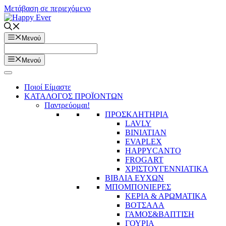
Μετάβαση σε περιεχόμενο
Μενού
Μενού
Ποιοί Είμαστε
ΚΑΤΑΛΟΓΟΣ ΠΡΟΪΟΝΤΩΝ
Παντρεύομαι!
ΠΡΟΣΚΛΗΤΗΡΙΑ
LAVLY
BINIATIAN
EVAPLEX
HAPPYCANTO
FROGART
ΧΡΙΣΤΟΥΓΕΝΝΙΑΤΙΚΑ
ΒΙΒΛΙΑ ΕΥΧΩΝ
ΜΠΟΜΠΟΝΙΕΡΕΣ
ΚΕΡΙΑ & ΑΡΩΜΑΤΙΚΑ
ΒΟΤΣΑΛΑ
ΓΑΜΟΣ&ΒΑΠΤΙΣΗ
ΓΟΥΡΙΑ