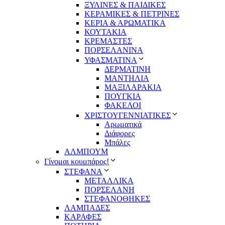
ΞΥΛΙΝΕΣ & ΠΑΙΔΙΚΕΣ
ΚΕΡΑΜΙΚΕΣ & ΠΕΤΡΙΝΕΣ
ΚΕΡΙΑ & ΑΡΩΜΑΤΙΚΑ
ΚΟΥΤΑΚΙΑ
ΚΡΕΜΑΣΤΕΣ
ΠΟΡΣΕΛΑΝΙΝΑ
ΥΦΑΣΜΑΤΙΝA
ΔΕΡΜΑΤΙΝΗ
ΜΑΝΤΗΛΙΑ
ΜΑΞΙΛΑΡΑΚΙΑ
ΠΟΥΓΚΙΑ
ΦΑΚΕΛΟΙ
ΧΡΙΣΤΟΥΓΕΝΝΙΑΤΙΚΕΣ
Αρωματικά
Διάφορες
Μπάλες
ΑΛΜΠΟΥΜ
Γίνομαι κουμπάρος!
ΣΤΕΦΑΝΑ
ΜΕΤΑΛΛΙΚΑ
ΠΟΡΣΕΛΑΝΗ
ΣΤΕΦΑΝΟΘΗΚΕΣ
ΛΑΜΠΑΔΕΣ
ΚΑΡΑΦΕΣ