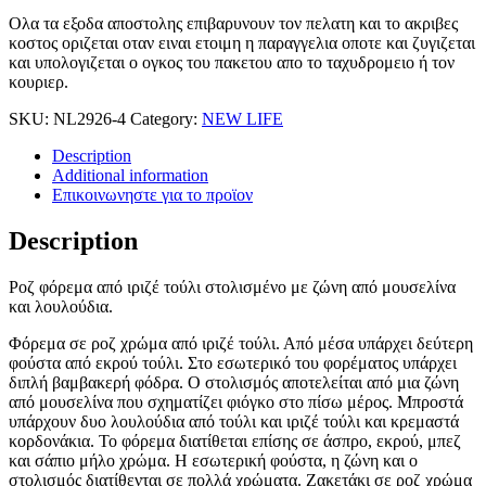
Ολα τα εξοδα αποστολης επιβαρυνουν τον πελατη και το ακριβες
κοστος οριζεται οταν ειναι ετοιμη η παραγγελια οποτε και ζυγιζεται
και υπολογιζεται ο ογκος του πακετου απο το ταχυδρομειο ή τον
κουριερ.
SKU:
NL2926-4
Category:
NEW LIFE
Description
Additional information
Επικοινωνηστε για το προϊoν
Description
Ροζ φόρεμα από ιριζέ τούλι στολισμένο με ζώνη από μουσελίνα
και λουλούδια.
Φόρεμα σε ροζ χρώμα από ιριζέ τούλι. Από μέσα υπάρχει δεύτερη
φούστα από εκρού τούλι. Στο εσωτερικό του φορέματος υπάρχει
διπλή βαμβακερή φόδρα. Ο στολισμός αποτελείται από μια ζώνη
από μουσελίνα που σχηματίζει φιόγκο στο πίσω μέρος. Μπροστά
υπάρχουν δυο λουλούδια από τούλι και ιριζέ τούλι και κρεμαστά
κορδονάκια. Το φόρεμα διατίθεται επίσης σε άσπρο, εκρού, μπεζ
και σάπιο μήλο χρώμα. Η εσωτερική φούστα, η ζώνη και ο
στολισμός διατίθενται σε πολλά χρώματα. Ζακετάκι σε ροζ χρώμα