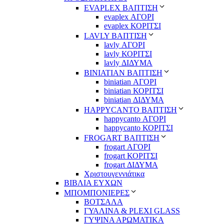
EVAPLEX ΒΑΠΤΙΣΗ
evaplex ΑΓΟΡΙ
evaplex ΚΟΡΙΤΣΙ
LAVLY ΒΑΠΤΙΣΗ
lavly ΑΓΟΡΙ
lavly ΚΟΡΙΤΣΙ
lavly ΔΙΔΥΜΑ
ΒΙΝΙΑΤΙΑΝ ΒΑΠΤΙΣΗ
biniatian ΑΓΟΡΙ
biniatian ΚΟΡΙΤΣΙ
biniatian ΔΙΔΥΜΑ
HAPPYCANTO ΒΑΠΤΙΣΗ
happycanto ΑΓΟΡΙ
happycanto ΚΟΡΙΤΣΙ
FROGART ΒΑΠΤΙΣΗ
frogart ΑΓΟΡΙ
frogart ΚΟΡΙΤΣΙ
frogart ΔΙΔΥΜΑ
Χριστουγεννιάτικα
ΒΙΒΛΙΑ ΕΥΧΩΝ
ΜΠΟΜΠΟΝΙΕΡΕΣ
ΒΟΤΣΑΛΑ
ΓΥΑΛΙΝΑ & PLEXI GLASS
ΓΥΨΙΝΑ ΑΡΩΜΑΤΙΚΑ