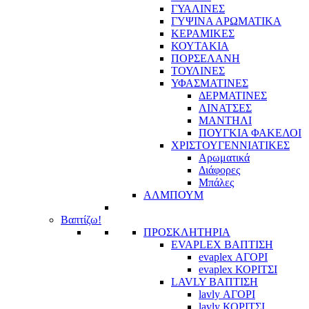
ΓΥΑΛΙΝΕΣ
ΓΥΨΙΝΑ ΑΡΩΜΑΤΙΚΑ
ΚΕΡΑΜΙΚΕΣ
ΚΟΥΤΑΚΙΑ
ΠΟΡΣΕΛΑΝΗ
ΤΟΥΛΙΝΕΣ
ΥΦΑΣΜΑΤΙΝΕΣ
ΔΕΡΜΑΤΙΝΕΣ
ΛΙΝΑΤΣΕΣ
ΜΑΝΤΗΛΙ
ΠΟΥΓΚΙΑ ΦΑΚΕΛΟΙ
ΧΡΙΣΤΟΥΓΕΝΝΙΑΤΙΚΕΣ
Αρωματικά
Διάφορες
Μπάλες
ΑΛΜΠΟΥΜ
Βαπτίζω!
ΠΡΟΣΚΛΗΤΗΡΙΑ
EVAPLEX ΒΑΠΤΙΣΗ
evaplex ΑΓΟΡΙ
evaplex ΚΟΡΙΤΣΙ
LAVLY ΒΑΠΤΙΣΗ
lavly ΑΓΟΡΙ
lavly ΚΟΡΙΤΣΙ