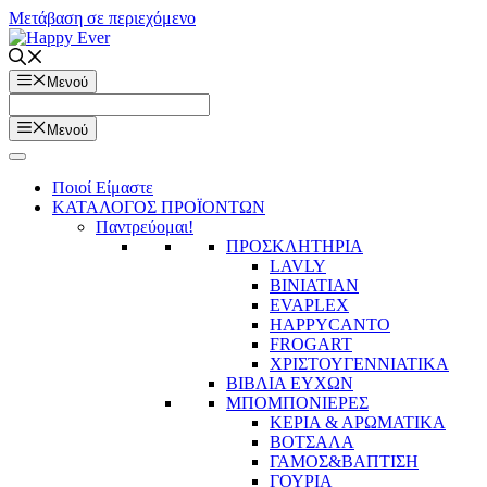
Μετάβαση σε περιεχόμενο
Μενού
Μενού
Ποιοί Είμαστε
ΚΑΤΑΛΟΓΟΣ ΠΡΟΪΟΝΤΩΝ
Παντρεύομαι!
ΠΡΟΣΚΛΗΤΗΡΙΑ
LAVLY
BINIATIAN
EVAPLEX
HAPPYCANTO
FROGART
ΧΡΙΣΤΟΥΓΕΝΝΙΑΤΙΚΑ
ΒΙΒΛΙΑ ΕΥΧΩΝ
ΜΠΟΜΠΟΝΙΕΡΕΣ
ΚΕΡΙΑ & ΑΡΩΜΑΤΙΚΑ
ΒΟΤΣΑΛΑ
ΓΑΜΟΣ&ΒΑΠΤΙΣΗ
ΓΟΥΡΙΑ