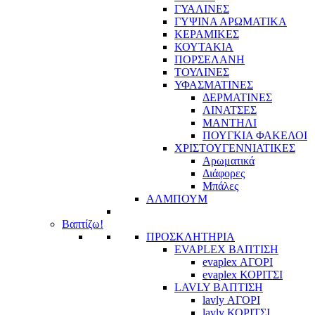
ΓΥΑΛΙΝΕΣ
ΓΥΨΙΝΑ ΑΡΩΜΑΤΙΚΑ
ΚΕΡΑΜΙΚΕΣ
ΚΟΥΤΑΚΙΑ
ΠΟΡΣΕΛΑΝΗ
ΤΟΥΛΙΝΕΣ
ΥΦΑΣΜΑΤΙΝΕΣ
ΔΕΡΜΑΤΙΝΕΣ
ΛΙΝΑΤΣΕΣ
ΜΑΝΤΗΛΙ
ΠΟΥΓΚΙΑ ΦΑΚΕΛΟΙ
ΧΡΙΣΤΟΥΓΕΝΝΙΑΤΙΚΕΣ
Αρωματικά
Διάφορες
Μπάλες
ΑΛΜΠΟΥΜ
Βαπτίζω!
ΠΡΟΣΚΛΗΤΗΡΙΑ
EVAPLEX ΒΑΠΤΙΣΗ
evaplex ΑΓΟΡΙ
evaplex ΚΟΡΙΤΣΙ
LAVLY ΒΑΠΤΙΣΗ
lavly ΑΓΟΡΙ
lavly ΚΟΡΙΤΣΙ