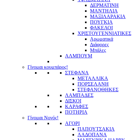
ΔΕΡΜΑΤΙΝΗ
ΜΑΝΤΗΛΙΑ
ΜΑΞΙΛΑΡΑΚΙΑ
ΠΟΥΓΚΙΑ
ΦΑΚΕΛΟΙ
ΧΡΙΣΤΟΥΓΕΝΝΙΑΤΙΚΕΣ
Αρωματικά
Διάφορες
Μπάλες
ΑΛΜΠΟΥΜ
Γίνομαι κουμπάρος!
ΣΤΕΦΑΝΑ
ΜΕΤΑΛΛΙΚΑ
ΠΟΡΣΕΛΑΝΗ
ΣΤΕΦΑΝΟΘΗΚΕΣ
ΛΑΜΠΑΔΕΣ
ΔΙΣΚΟΙ
ΚΑΡΑΦΕΣ
ΠΟΤΗΡΙΑ
Γίνομαι Νονός!
ΑΓΟΡΙ
ΠΑΠΟΥΤΣΑΚΙΑ
ΛΑΔΟΠΑΝΑ