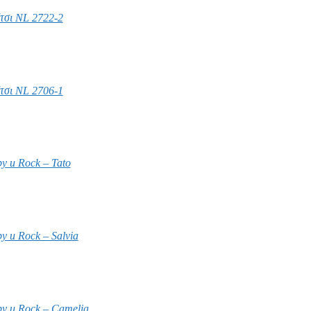
ίτσι NL 2722-2
ίτσι NL 2706-1
y u Rock – Tato
y u Rock – Salvia
by u Rock – Camelia