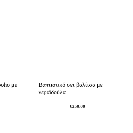
boho με
Βαπτιστικό σετ βαλίτσα με
νεραϊδούλα
Current
€
250,00
price
is:
€230,00.