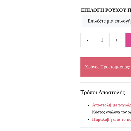
price
price
ΕΠΙΛΟΓΗ ΡΟΥΧΟΥ 
was:
is:
€250,00.
€200,00.
Βαπτιστικό
σετ
καλάθι
τσάντα
Χρόνος Προετοιμασίας:
με
στεφάνι
quantity
Τρόποι Αποστολής
Aποστoλή με ταχυδρ
Κόστος ανάλογα τον όγ
Παραλαβή από το κ