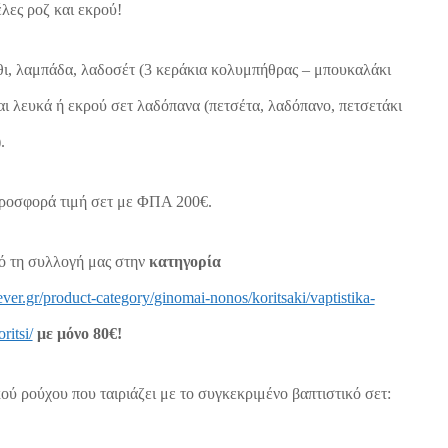
λες ροζ και εκρού!
θι, λαμπάδα, λαδοσέτ (3 κεράκια κολυμπήθρας – μπουκαλάκι
και λευκά ή εκρού σετ λαδόπανα (πετσέτα, λαδόπανο, πετσετάκι
.
ροσφορά τιμή σετ με ΦΠΑ 200€.
ό τη συλλογή μας στην
κατηγορία
ever.gr/product-category/ginomai-nonos/koritsaki/vaptistika-
ritsi/
με μόνο 80€!
ού ρούχου που ταιριάζει με το συγκεκριμένο βαπτιστικό σετ: