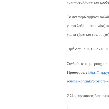
τριανταφυλλάκια και κορδέ
Το σετ περιλαμβάνει καλά
για το λάδι – σαπουνάκι) 
για τα χέρια και εσώρουχα)
Τιμή σετ με ΦΠΑ 250€. Π
Συνδυάστε το με ρούχο απ
Προσφορών
https://happy
roucha-koritsaki/prosfora-ko
Άλλες προτάσεις βαπτιστικ