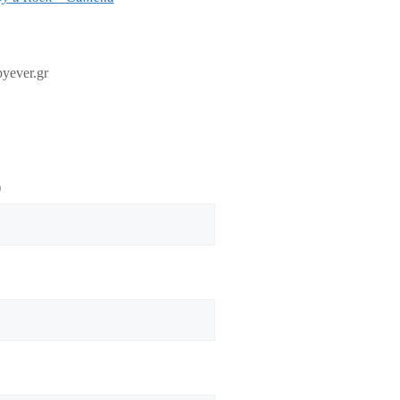
yever.gr
)