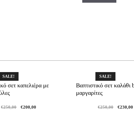
SALE!
SALE!
κό σετ καπελιέρα με
Βαπτιστικό σετ καλάθι 
ύλες
μαργαρίτες
Original
Current
Original
€
250,00
€
200,00
€
250,00
€
230,00
price
price
price
was:
is:
was:
€250,00.
€200,00.
€250,00.