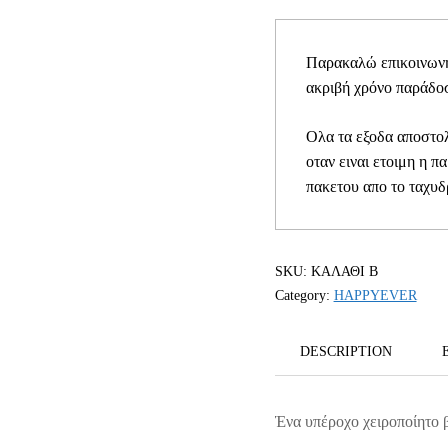
Παρακαλώ επικοινωνήσ
ακριβή χρόνο παράδοσ
Ολα τα εξοδα αποστολ
οταν ειναι ετοιμη η π
πακετου απο το ταχυδ
SKU:
ΚΑΛΑΘΙ Β
Category:
HAPPYEVER
DESCRIPTION
Ένα υπέροχο χειροποίητο β