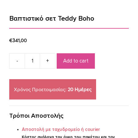
Βαπτιστικό σετ Teddy Boho
€
341,00
Add to cart
Βαπτιστικό
σετ
Teddy
Boho
Χρόνος Προετοιμασίας:
20 Ημέρες
quantity
Τρόποι Αποστολής
Aποστoλή με ταχυδρομείο ή courier
Κόστος ανάλογα τον όγκο του πακέτου και τον