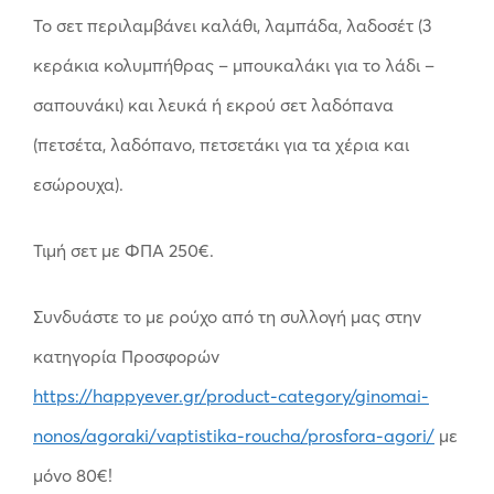
Το σετ περιλαμβάνει καλάθι, λαμπάδα, λαδοσέτ (3
κεράκια κολυμπήθρας – μπουκαλάκι για το λάδι –
σαπουνάκι) και λευκά ή εκρού σετ λαδόπανα
(πετσέτα, λαδόπανο, πετσετάκι για τα χέρια και
εσώρουχα).
Τιμή σετ με ΦΠΑ 250€.
Συνδυάστε το με ρούχο από τη συλλογή μας στην
κατηγορία Προσφορών
https://happyever.gr/product-category/ginomai-
nonos/agoraki/vaptistika-roucha/prosfora-agori/
με
μόνο 80€!