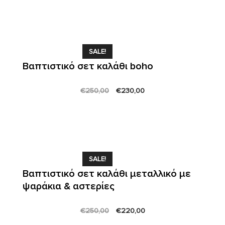
was:
is:
€250,00.
€200,00.
SALE!
Βαπτιστικό σετ καλάθι boho
Original
Current
€
250,00
€
230,00
price
price
was:
is:
€250,00.
€230,00.
SALE!
Βαπτιστικό σετ καλάθι μεταλλικό με
ψαράκια & αστερίες
Original
Current
€
250,00
€
220,00
price
price