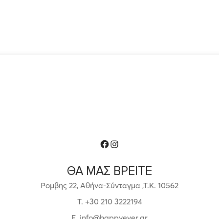
was:
is:
€250,00.
€220,00.
Facebook
Instagram
ΘΑ ΜΑΣ ΒΡΕΙΤΕ
Ρομβης 22, Αθήνα-Σύνταγμα ,Τ.Κ. 10562
T. +30 210 3222194
E. info@happyever.gr