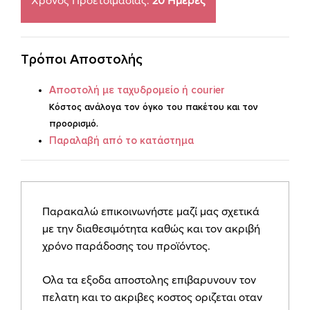
Χρόνος Προετοιμασίας:
20 Ημέρες
quantity
Τρόποι Αποστολής
Aποστoλή με ταχυδρομείο ή courier
Κόστος ανάλογα τον όγκο του πακέτου και τον
προορισμό.
Παραλαβή από το κατάστημα
Παρακαλώ επικοινωνήστε μαζί μας σχετικά
με την διαθεσιμότητα καθώς και τον ακριβή
χρόνο παράδοσης του προϊόντος.
Ολα τα εξοδα αποστολης επιβαρυνουν τον
πελατη και το ακριβες κοστος οριζεται οταν