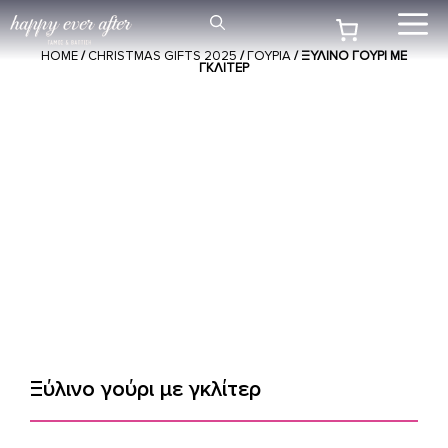
Μετάβαση
Me
σε
HOME
/
CHRISTMAS GIFTS 2025
/
ΓΟΥΡΙΑ
/ ΞΎΛΙΝΟ ΓΟΎΡΙ ΜΕ
περιεχόμενο
ΓΚΛΊΤΕΡ
Ξύλινο γούρι με γκλίτερ