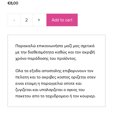
€
8,00
Add to cart
Ξύλινο
γούρι
με
γκλίτερ
Παρακαλώ επικοινωνήστε μαζί μας σχετικά
quantity
με την διαθεσιμότητα καθώς και τον ακριβή
χρόνο παράδοσης του προϊόντος.
Ολα τα εξοδα αποστολης επιβαρυνουν τον
πελατη και το ακριβες κοστος οριζεται οταν
ειναι ετοιμη η παραγγελια οποτε και
ζυγιζεται και υπολογιζεται ο ογκος του
πακετου απο το ταχυδρομειο ή τον κουριερ.