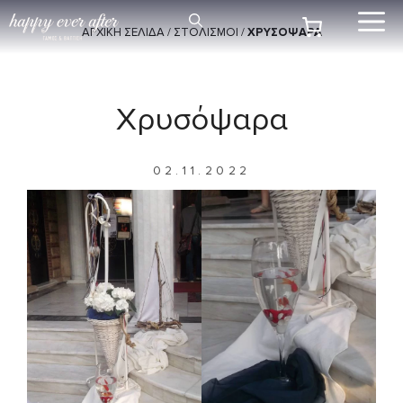
Μετάβαση
Me
σε
ΑΡΧΙΚΗ ΣΕΛΙΔΑ
/
ΣΤΟΛΙΣΜΟΊ
/
ΧΡΥΣΌΨΑΡΑ
περιεχόμενο
Χρυσόψαρα
02.11.2022