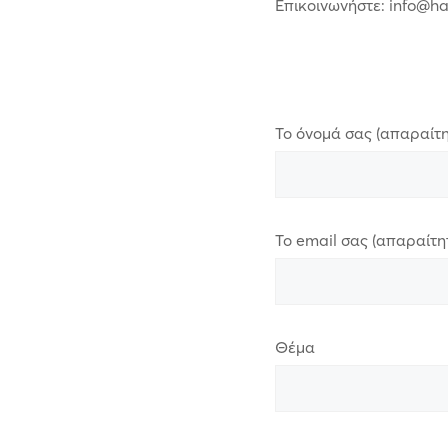
Επικοινωνήστε: info@h
Το όνομά σας (απαραίτη
Το email σας (απαραίτη
Θέμα