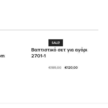
SALE!
Βαπτιστικό σετ για αγόρι
com
2701-1
Current
Original
Current
€
185,00
€
120,00
price
price
price
s:
was:
is:
.
€94,50.
€185,00.
€120,00.