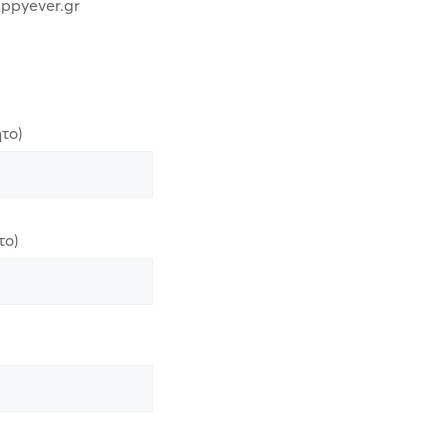
appyever.gr
το)
το)