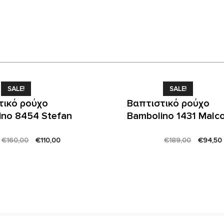
SALE!
SALE!
τικό ρούχο
Βαπτιστικό ρούχο
ino 8454 Stefan
Bambolino 1431 Mal
Original
Current
Original
€
160,00
€
110,00
€
189,00
€
94,50
price
price
price
was:
is:
was:
i
€160,00.
€110,00.
€189,00