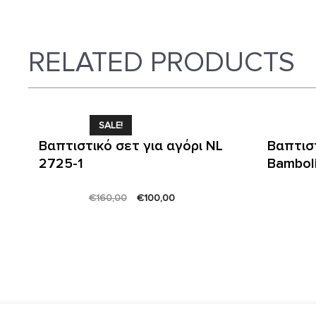
RELATED PRODUCTS
SALE!
Βαπτιστικό σετ για αγόρι NL
Βαπτισ
2725-1
Bambol
Original
Current
€
160,00
€
100,00
price
price
was:
is:
€160,00.
€100,00.