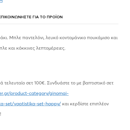
ΡΙ
ΕΠΙΚΟΙΝΩΝΗΣΤΕ ΓΙΑ ΤΟ ΠΡΟΪOΝ
ράκι. Μπλε παντελόνι, λευκό κοντομάνικο πουκάμισο και
λε και κόκκινες λεπτομέρειες.
ά τελευταίο σετ 100€. Συνδυάστε το με βαπτιστικό σετ
er.gr/product-category/ginomai-
ka-set/vaptistika-set-happy/
και κερδίστε επιπλέον
!