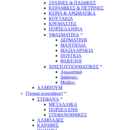
ΞΥΛΙΝΕΣ & ΠΑΙΔΙΚΕΣ
ΚΕΡΑΜΙΚΕΣ & ΠΕΤΡΙΝΕΣ
ΚΕΡΙΑ & ΑΡΩΜΑΤΙΚΑ
ΚΟΥΤΑΚΙΑ
ΚΡΕΜΑΣΤΕΣ
ΠΟΡΣΕΛΑΝΙΝΑ
ΥΦΑΣΜΑΤΙΝA
ΔΕΡΜΑΤΙΝΗ
ΜΑΝΤΗΛΙΑ
ΜΑΞΙΛΑΡΑΚΙΑ
ΠΟΥΓΚΙΑ
ΦΑΚΕΛΟΙ
ΧΡΙΣΤΟΥΓΕΝΝΙΑΤΙΚΕΣ
Αρωματικά
Διάφορες
Μπάλες
ΑΛΜΠΟΥΜ
Γίνομαι κουμπάρος!
ΣΤΕΦΑΝΑ
ΜΕΤΑΛΛΙΚΑ
ΠΟΡΣΕΛΑΝΗ
ΣΤΕΦΑΝΟΘΗΚΕΣ
ΛΑΜΠΑΔΕΣ
ΚΑΡΑΦΕΣ