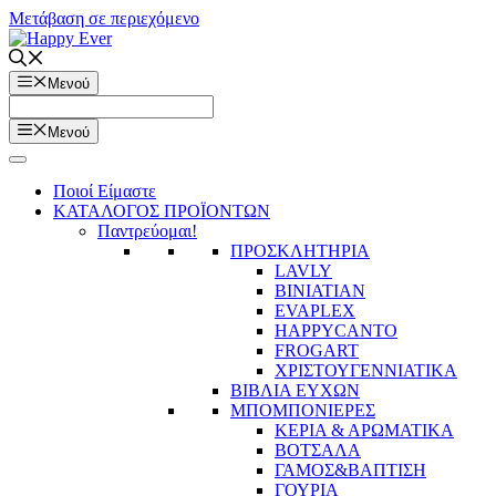
Μετάβαση σε περιεχόμενο
Μενού
Μενού
Ποιοί Είμαστε
ΚΑΤΑΛΟΓΟΣ ΠΡΟΪΟΝΤΩΝ
Παντρεύομαι!
ΠΡΟΣΚΛΗΤΗΡΙΑ
LAVLY
BINIATIAN
EVAPLEX
HAPPYCANTO
FROGART
ΧΡΙΣΤΟΥΓΕΝΝΙΑΤΙΚΑ
ΒΙΒΛΙΑ ΕΥΧΩΝ
ΜΠΟΜΠΟΝΙΕΡΕΣ
ΚΕΡΙΑ & ΑΡΩΜΑΤΙΚΑ
ΒΟΤΣΑΛΑ
ΓΑΜΟΣ&ΒΑΠΤΙΣΗ
ΓΟΥΡΙΑ