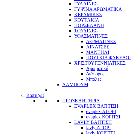
ΓΥΑΛΙΝΕΣ
ΓΥΨΙΝΑ ΑΡΩΜΑΤΙΚΑ
ΚΕΡΑΜΙΚΕΣ
ΚΟΥΤΑΚΙΑ
ΠΟΡΣΕΛΑΝΗ
ΤΟΥΛΙΝΕΣ
ΥΦΑΣΜΑΤΙΝΕΣ
ΔΕΡΜΑΤΙΝΕΣ
ΛΙΝΑΤΣΕΣ
ΜΑΝΤΗΛΙ
ΠΟΥΓΚΙΑ ΦΑΚΕΛΟΙ
ΧΡΙΣΤΟΥΓΕΝΝΙΑΤΙΚΕΣ
Αρωματικά
Διάφορες
Μπάλες
ΑΛΜΠΟΥΜ
Βαπτίζω!
ΠΡΟΣΚΛΗΤΗΡΙΑ
EVAPLEX ΒΑΠΤΙΣΗ
evaplex ΑΓΟΡΙ
evaplex ΚΟΡΙΤΣΙ
LAVLY ΒΑΠΤΙΣΗ
lavly ΑΓΟΡΙ
lavly ΚΟΡΙΤΣΙ