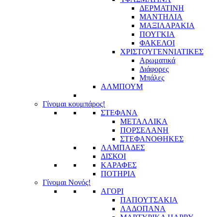
ΔΕΡΜΑΤΙΝΗ
ΜΑΝΤΗΛΙΑ
ΜΑΞΙΛΑΡΑΚΙΑ
ΠΟΥΓΚΙΑ
ΦΑΚΕΛΟΙ
ΧΡΙΣΤΟΥΓΕΝΝΙΑΤΙΚΕΣ
Αρωματικά
Διάφορες
Μπάλες
ΑΛΜΠΟΥΜ
Γίνομαι κουμπάρος!
ΣΤΕΦΑΝΑ
ΜΕΤΑΛΛΙΚΑ
ΠΟΡΣΕΛΑΝΗ
ΣΤΕΦΑΝΟΘΗΚΕΣ
ΛΑΜΠΑΔΕΣ
ΔΙΣΚΟΙ
ΚΑΡΑΦΕΣ
ΠΟΤΗΡΙΑ
Γίνομαι Νονός!
ΑΓΟΡΙ
ΠΑΠΟΥΤΣΑΚΙΑ
ΛΑΔΟΠΑΝΑ