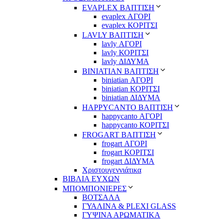
EVAPLEX ΒΑΠΤΙΣΗ
evaplex ΑΓΟΡΙ
evaplex ΚΟΡΙΤΣΙ
LAVLY ΒΑΠΤΙΣΗ
lavly ΑΓΟΡΙ
lavly ΚΟΡΙΤΣΙ
lavly ΔΙΔΥΜΑ
ΒΙΝΙΑΤΙΑΝ ΒΑΠΤΙΣΗ
biniatian ΑΓΟΡΙ
biniatian ΚΟΡΙΤΣΙ
biniatian ΔΙΔΥΜΑ
HAPPYCANTO ΒΑΠΤΙΣΗ
happycanto ΑΓΟΡΙ
happycanto ΚΟΡΙΤΣΙ
FROGART ΒΑΠΤΙΣΗ
frogart ΑΓΟΡΙ
frogart ΚΟΡΙΤΣΙ
frogart ΔΙΔΥΜΑ
Χριστουγεννιάτικα
ΒΙΒΛΙΑ ΕΥΧΩΝ
ΜΠΟΜΠΟΝΙΕΡΕΣ
ΒΟΤΣΑΛΑ
ΓΥΑΛΙΝΑ & PLEXI GLASS
ΓΥΨΙΝΑ ΑΡΩΜΑΤΙΚΑ