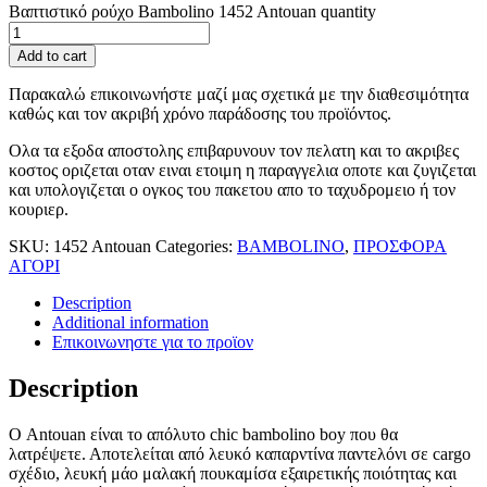
Βαπτιστικό ρούχο Bambolino 1452 Antouan quantity
Add to cart
Παρακαλώ επικοινωνήστε μαζί μας σχετικά με την διαθεσιμότητα
καθώς και τον ακριβή χρόνο παράδοσης του προϊόντος.
Ολα τα εξοδα αποστολης επιβαρυνουν τον πελατη και το ακριβες
κοστος οριζεται οταν ειναι ετοιμη η παραγγελια οποτε και ζυγιζεται
και υπολογιζεται ο ογκος του πακετου απο το ταχυδρομειο ή τον
κουριερ.
SKU:
1452 Antouan
Categories:
BAMBOLINO
,
ΠΡΟΣΦΟΡΑ
ΑΓΟΡΙ
Description
Additional information
Επικοινωνηστε για το προϊoν
Description
Ο Antouan είναι το απόλυτο chic bambolino boy που θα
λατρέψετε. Αποτελείται από λευκό καπαρντίνα παντελόνι σε cargo
σχέδιο, λευκή μάο μαλακή πουκαμίσα εξαιρετικής ποιότητας και