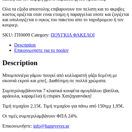
Ολα τα εξοδα αποστολης επιβαρυνουν τον πελατη και το ακριβες
κοστος οριζεται οταν ειναι ετοιμη η παραγγελια οποτε και ζυγιζεται
και υπολογιζεται ο ογκος του πακετου απο το ταχυδρομειο ή τον
κουριερ.
SKU:
ΓΠ0009
Category:
ΠΟΥΓΚΙΑ ΦΑΚΕΛΟΙ
Description
Επικοινωνηστε για το προϊoν
Description
Μπομπονιέρα γάμου πουγκί από κολλαριστή γάζα δεμένη με
σκοινιά εκρού και μπεζ. Διαθέσιμη σε πολλά χρώματα.
Συμπεριλαμβάνονται 7 κλασικά κουφέτα αμυγδάλου (βανίλια,
φράουλα, καραμέλα) ή crispies Χατζηγιαννάκη!
Τιμή τεμαχίου 2,15€. Τιμή τεμαχίου για πάνω από 150τμχ 1,95€.
Οι τιμές συμπεριλαμβάνουν ΦΠΑ 24%.
Επικοινωνήστε:
info@happyever.gr