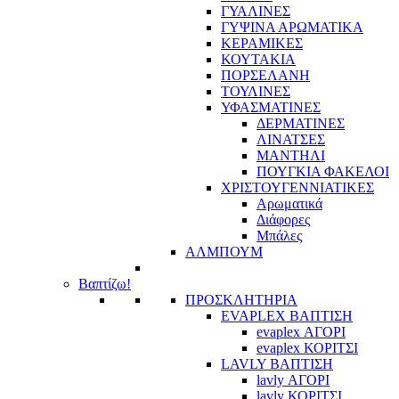
ΓΥΑΛΙΝΕΣ
ΓΥΨΙΝΑ ΑΡΩΜΑΤΙΚΑ
ΚΕΡΑΜΙΚΕΣ
ΚΟΥΤΑΚΙΑ
ΠΟΡΣΕΛΑΝΗ
ΤΟΥΛΙΝΕΣ
ΥΦΑΣΜΑΤΙΝΕΣ
ΔΕΡΜΑΤΙΝΕΣ
ΛΙΝΑΤΣΕΣ
ΜΑΝΤΗΛΙ
ΠΟΥΓΚΙΑ ΦΑΚΕΛΟΙ
ΧΡΙΣΤΟΥΓΕΝΝΙΑΤΙΚΕΣ
Αρωματικά
Διάφορες
Μπάλες
ΑΛΜΠΟΥΜ
Βαπτίζω!
ΠΡΟΣΚΛΗΤΗΡΙΑ
EVAPLEX ΒΑΠΤΙΣΗ
evaplex ΑΓΟΡΙ
evaplex ΚΟΡΙΤΣΙ
LAVLY ΒΑΠΤΙΣΗ
lavly ΑΓΟΡΙ
lavly ΚΟΡΙΤΣΙ