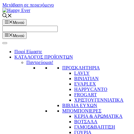
Μετάβαση σε περιεχόμενο
Μενού
Μενού
Ποιοί Είμαστε
ΚΑΤΑΛΟΓΟΣ ΠΡΟΪΟΝΤΩΝ
Παντρεύομαι!
ΠΡΟΣΚΛΗΤΗΡΙΑ
LAVLY
BINIATIAN
EVAPLEX
HAPPYCANTO
FROGART
ΧΡΙΣΤΟΥΓΕΝΝΙΑΤΙΚΑ
ΒΙΒΛΙΑ ΕΥΧΩΝ
ΜΠΟΜΠΟΝΙΕΡΕΣ
ΚΕΡΙΑ & ΑΡΩΜΑΤΙΚΑ
ΒΟΤΣΑΛΑ
ΓΑΜΟΣ&ΒΑΠΤΙΣΗ
ΓΟΥΡΙΑ