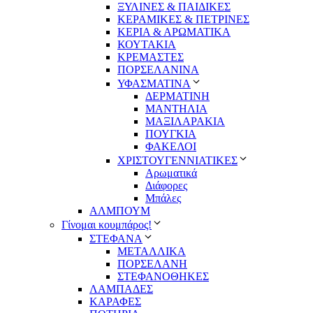
ΞΥΛΙΝΕΣ & ΠΑΙΔΙΚΕΣ
ΚΕΡΑΜΙΚΕΣ & ΠΕΤΡΙΝΕΣ
ΚΕΡΙΑ & ΑΡΩΜΑΤΙΚΑ
ΚΟΥΤΑΚΙΑ
ΚΡΕΜΑΣΤΕΣ
ΠΟΡΣΕΛΑΝΙΝΑ
ΥΦΑΣΜΑΤΙΝA
ΔΕΡΜΑΤΙΝΗ
ΜΑΝΤΗΛΙΑ
ΜΑΞΙΛΑΡΑΚΙΑ
ΠΟΥΓΚΙΑ
ΦΑΚΕΛΟΙ
ΧΡΙΣΤΟΥΓΕΝΝΙΑΤΙΚΕΣ
Αρωματικά
Διάφορες
Μπάλες
ΑΛΜΠΟΥΜ
Γίνομαι κουμπάρος!
ΣΤΕΦΑΝΑ
ΜΕΤΑΛΛΙΚΑ
ΠΟΡΣΕΛΑΝΗ
ΣΤΕΦΑΝΟΘΗΚΕΣ
ΛΑΜΠΑΔΕΣ
ΚΑΡΑΦΕΣ