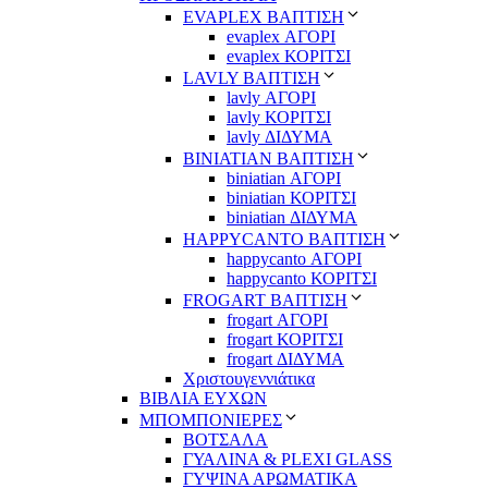
EVAPLEX ΒΑΠΤΙΣΗ
evaplex ΑΓΟΡΙ
evaplex ΚΟΡΙΤΣΙ
LAVLY ΒΑΠΤΙΣΗ
lavly ΑΓΟΡΙ
lavly ΚΟΡΙΤΣΙ
lavly ΔΙΔΥΜΑ
ΒΙΝΙΑΤΙΑΝ ΒΑΠΤΙΣΗ
biniatian ΑΓΟΡΙ
biniatian ΚΟΡΙΤΣΙ
biniatian ΔΙΔΥΜΑ
HAPPYCANTO ΒΑΠΤΙΣΗ
happycanto ΑΓΟΡΙ
happycanto ΚΟΡΙΤΣΙ
FROGART ΒΑΠΤΙΣΗ
frogart ΑΓΟΡΙ
frogart ΚΟΡΙΤΣΙ
frogart ΔΙΔΥΜΑ
Χριστουγεννιάτικα
ΒΙΒΛΙΑ ΕΥΧΩΝ
ΜΠΟΜΠΟΝΙΕΡΕΣ
ΒΟΤΣΑΛΑ
ΓΥΑΛΙΝΑ & PLEXI GLASS
ΓΥΨΙΝΑ ΑΡΩΜΑΤΙΚΑ