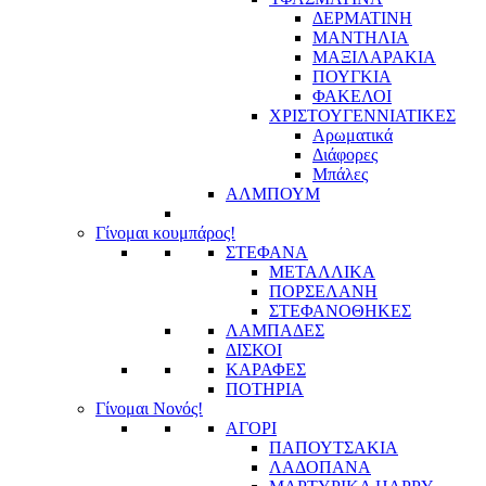
ΔΕΡΜΑΤΙΝΗ
ΜΑΝΤΗΛΙΑ
ΜΑΞΙΛΑΡΑΚΙΑ
ΠΟΥΓΚΙΑ
ΦΑΚΕΛΟΙ
ΧΡΙΣΤΟΥΓΕΝΝΙΑΤΙΚΕΣ
Αρωματικά
Διάφορες
Μπάλες
ΑΛΜΠΟΥΜ
Γίνομαι κουμπάρος!
ΣΤΕΦΑΝΑ
ΜΕΤΑΛΛΙΚΑ
ΠΟΡΣΕΛΑΝΗ
ΣΤΕΦΑΝΟΘΗΚΕΣ
ΛΑΜΠΑΔΕΣ
ΔΙΣΚΟΙ
ΚΑΡΑΦΕΣ
ΠΟΤΗΡΙΑ
Γίνομαι Νονός!
ΑΓΟΡΙ
ΠΑΠΟΥΤΣΑΚΙΑ
ΛΑΔΟΠΑΝΑ